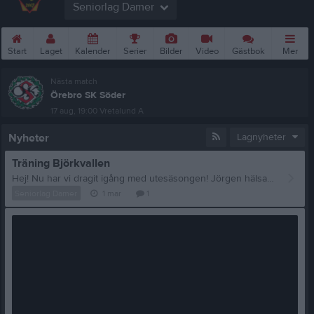
Seniorlag Damer
Start
Laget
Kalender
Serier
Bilder
Video
Gästbok
Mer
Nästa match
Örebro SK Söder
17 aug, 19:00
Vretalund A
Nyheter
Lagnyheter
Träning Björkvallen
Hej! Nu har vi dragit igång med utesäsongen! Jörgen hälsar att det var en riktigt bra träning! Kul att se! Nästa träning är inne på onsdag med flicklaget. Sen på söndag blir det i Latorp igen, dock kl17.30-19. Vi ses!
Seniorlag Damer
1 mar
1