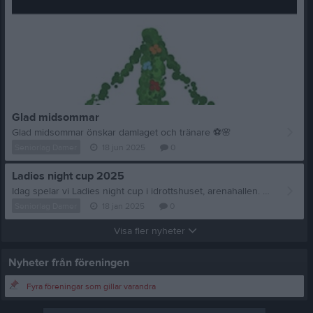
Glad midsommar
Glad midsommar önskar damlaget och tränare
⚽
🌸
Seniorlag Damer
18 jun 2025
0
Ladies night cup 2025
Idag spelar vi Ladies night cup i idrottshuset, arenahallen. Vi kommer åka med 16 spelare och en gedigen tränarstab. Det är alltid en rolig turnering att spela och även passa på att titta på fin futsal. Länk till spelprogram https://www.laget.se/LNC/Page/477676 om ni vill komma förbi och titta.
Seniorlag Damer
18 jan 2025
0
Visa fler nyheter
Nyheter från föreningen
Fyra föreningar som gillar varandra