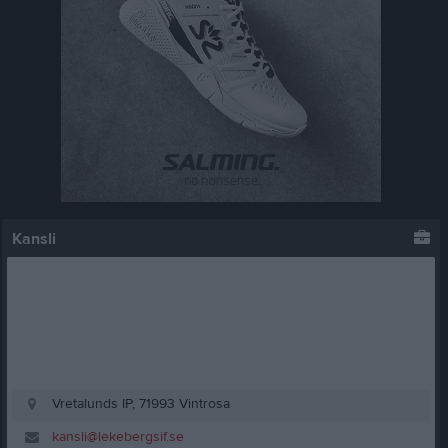
Kansli
Vretalunds IP, 71993 Vintrosa
kansli@lekebergsif.se