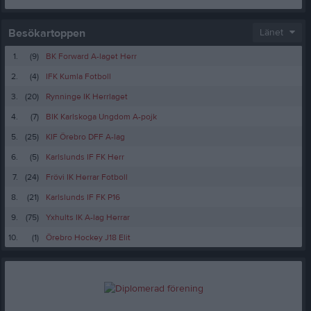
Besökartoppen
Länet
1.
(9)
BK Forward A-laget Herr
2.
(4)
IFK Kumla Fotboll
3.
(20)
Rynninge IK Herrlaget
4.
(7)
BIK Karlskoga Ungdom A-pojk
5.
(25)
KIF Örebro DFF A-lag
6.
(5)
Karlslunds IF FK Herr
7.
(24)
Frövi IK Herrar Fotboll
8.
(21)
Karlslunds IF FK P16
9.
(75)
Yxhults IK A-lag Herrar
10.
(1)
Örebro Hockey J18 Elit