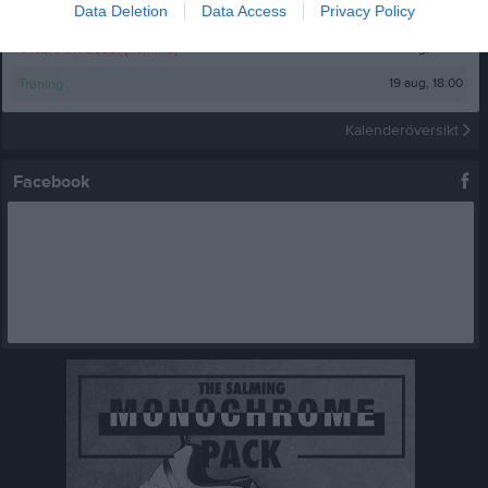
Data Deletion
Data Access
Privacy Policy
16 aug, 18:00
Träning
17 aug, 19:00
Örebro SK Söder (hemma)
19 aug, 18:00
Träning
Kalenderöversikt
Facebook