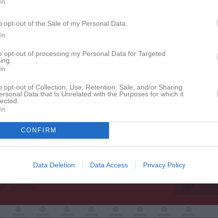
roffsig hemsida för klubben o
In
gruppen
o opt-out of the Sale of my Personal Data.
In
modern hemsida helt anpassad för idrotten. Oavsett s
to opt-out of processing my Personal Data for Targeted
ivå gör hemsidan i laget.se att ni gör ett proffsigt intryc
ing.
In
o opt-out of Collection, Use, Retention, Sale, and/or Sharing
Nå alla med senaste nytt
Presentera er spel
ersonal Data that Is Unrelated with the Purposes for which it
lected.
In
CONFIRM
Data Deletion
Data Access
Privacy Policy