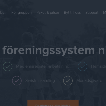
bben
För gruppen
Paket & priser
Byt till oss
Support
M
 föreningssystem n
Medlemsregister & betalning
Hemsid
Swish-insamling
Månadsgivare