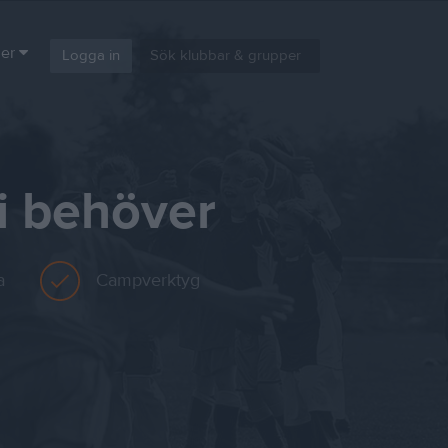
er
Logga in
i behöver
a
Campverktyg