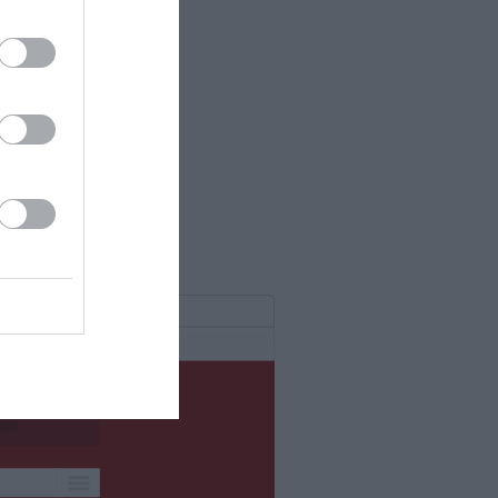
ch
portslig
k.
artrupp