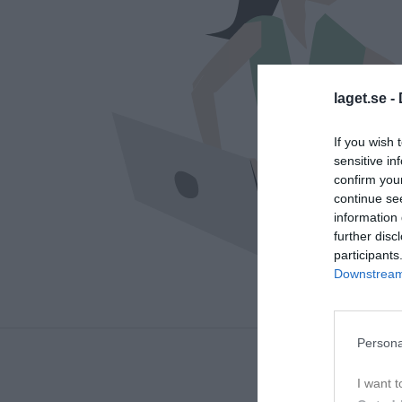
laget.se -
If you wish 
sensitive in
confirm you
continue se
information 
further disc
participants
Downstream 
Persona
I want t