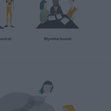
ortrar
Styrelse/kansli