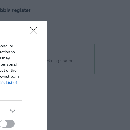
bbla register
föring
sonal or
rickning med OCR
ection to
ou may
minnelser och OCR-avprickning sparar
 personal
d.
out of the
 downstream
B’s List of