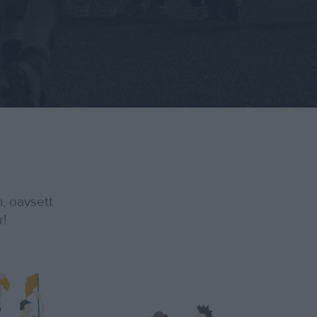
n, oavsett
r!