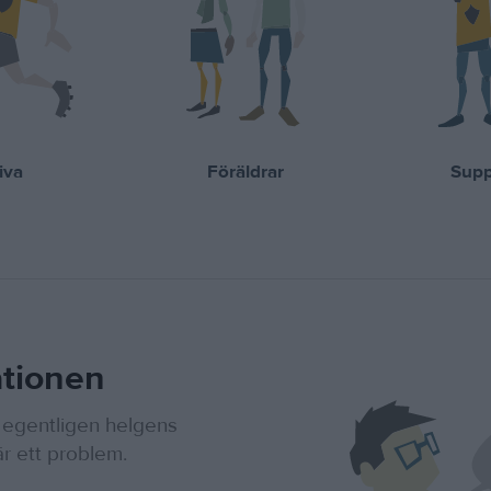
iva
Föräldrar
Supp
tionen
 egentligen helgens
r ett problem.