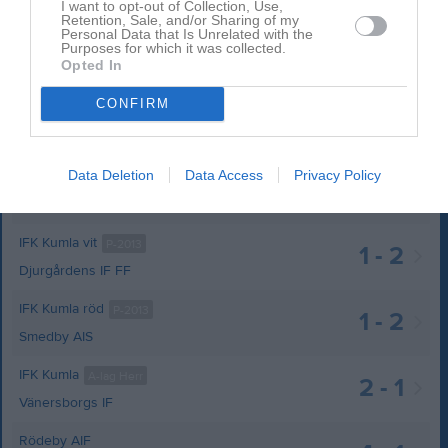
I want to opt-out of Collection, Use,
Retention, Sale, and/or Sharing of my
Personal Data that Is Unrelated with the
Purposes for which it was collected.
GIH Örebro - IFK Kumla 2026-06-01
Opted In
34 bilder
CONFIRM
Kommande matcher
Spelade matcher
Data Deletion
Data Access
Privacy Policy
IFK Kumla röd
P-2013
0 - 8
Östra Almby FK
IFK Kumla vit
P-2013
1 - 2
Djurgårdens IF FF
IFK Kumla röd
P-2013
1 - 2
Smedby AIS
IFK Kumla
A-lag Herr
2 - 1
Vänersborgs IF
Rödeby AIF