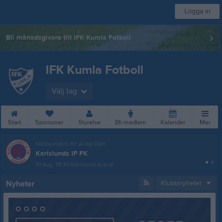
Logga in
Bli månadsgivare till IFK Kumla Fotboll
IFK Kumla Fotboll
Välj lag
Start
Sponsorer
Styrelse
Bli medlem
Kalender
Mer
Nästa match för A-lag Dam
Karlslunds IF FK
10 aug, 19:30
Karlslund Arena
Nyheter
Klubbnyheter