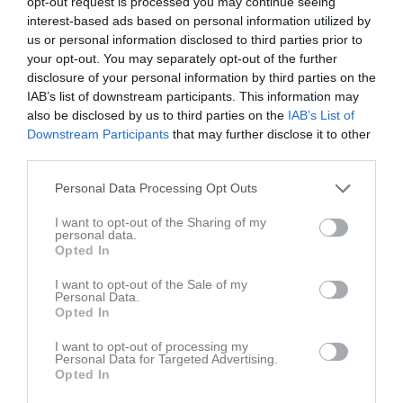
Förlust mot IK Tord
opt-out request is processed you may continue seeing
interest-based ads based on personal information utilized by
Det blev ingen rolig fredagkväll i Jönköping. Hemmalaget IK Tord vann med 2-0 (1-0). Tränare Albin Ek: Otroligt dålig första halvlek av oss idag, både inställningsmässigt och i kvalité. Vi börjar andra halvlek bättre men får det svårt att skapa farliga chanser. Tord ville betydligt mer idag och vi fick vad vi förtjänade. Matchhändelser: 2’ 1-0 Simon Andersson 39’ Varning Pontus Borehed 41’ Varning Joel Andersson Segerlind 45’ Varning Arvid Falk Lindgren (IK Tord) —— 66’ 2-0 Självmål 84’ Varning Isac Lyck Startelvan: Oscar Scherp (Mv), Mattias Mannerstål (74), Oscar Windahl, Pontus Borehed (K), Arvid Cervin (46), Liam Lund, Filip Maksimovic (46), Joel Andersson Segerlind, Amin Gorgol, Kevin Westlind (74), Robin Damström Egartner Avbytare: Emil Blomberg (Mv), Amir Mohammadi (74), Simon Karlsson (46), Lennon Agnemyr (46), John Lindhé Rehn (74), Svante Bratt Nästa match spelas lördag 8 augusti. Då möter vi Vänersborgs IF på hemmaplan. Matchstart klockan 14:00.
us or personal information disclosed to third parties prior to
A-lag Herr
för 8 dagar sedan
0
your opt-out. You may separately opt-out of the further
Visa fler nyheter
disclosure of your personal information by third parties on the
IAB’s list of downstream participants. This information may
Senast uppladdade video
also be disclosed by us to third parties on the
IAB’s List of
Downstream Participants
that may further disclose it to other
third parties.
Personal Data Processing Opt Outs
I want to opt-out of the Sharing of my
personal data.
Opted In
Invigningsvandring svenniscup 2026
Glada barn och ledare efter en promenad med lik...
I want to opt-out of the Sale of my
Personal Data.
Opted In
Senast uppdaterade album
I want to opt-out of processing my
Personal Data for Targeted Advertising.
Opted In