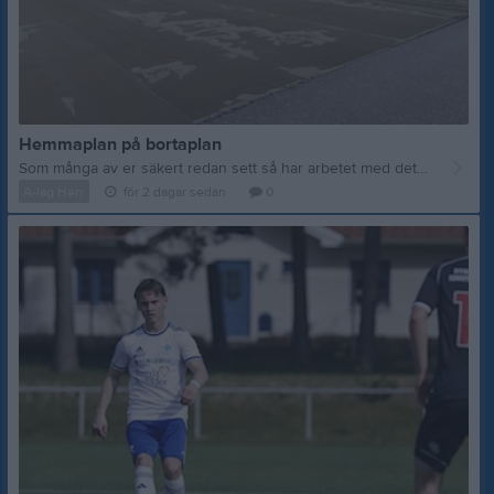
Hemmaplan på bortaplan
Som många av er säkert redan sett så har arbetet med det nya konstgräset på IP stött på patrull. Den gamla mattan är redan borttagen och leveransen av den nya mattan är försenad. Detta gör att vi kommer tvingas spela våra två kommande hemmamatcher på annan plats. Ny anläggning för hemmamatcherna mot Vänersborgs IF (nu på lördag 8/8) och Husqvarna FF (fredag 21/8) blir Moabvallen i Hällabrottet. IFK Kumla ansvarar som vanligt för arrangemanget kring båda matcherna men Yxhults IK kommer hjälpa oss. Vi har haft ett bra möte med representanter från Yxhults IK som kommer vara oss behjälpliga med både förberedelser inför match, under match och även efter match. Vi vill därför även officiellt rikta ett stort tack till Yxhults IK för all hjälp kring dessa två matcher. Våra två kommande hemmamatcher på Moabvallen i Hällabrottet: Lördag 8 augusti 14:00: Vänersborgs IF Fredag 21 augusti 18:30: Husqvarna FF Vi ses i Hällabrottet på lördag!
A-lag Herr
för 2 dagar sedan
0