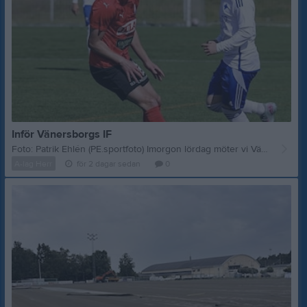
Inför Vänersborgs IF
Foto: Patrik Ehlén (PE.sportfoto) Imorgon lördag möter vi Vänersborgs IF på hemmaplan. Matchen spelas på Moabvallen i Hällabrottet på grund av försenad leverans av det nya konstgräset till IP. Matchstart klockan 14:00 och för dig som inte kan vara på plats i Hällabrottet sänder vi givetvis matchen i appen Min Fotboll. IFK Kumla: Förlorade senast med 0-2 borta mot IK Tord. IFK nu på en 9:e-plats i tabellen med 17 poäng och 15-18 i målskillnad. På hemmaplan har IFK vunnit två matcher, spelat tre oavgjorda och förlorat två med målskillnaden 6-6. Den interna skytteligan leds av Robin Damström Egartner som gjort 5 mål. Joel Andersson Segerlind är avstängd. Motståndarkollen: Vänersborgs IF hittar vi på 14:e-plats i tabellen med 9 poäng och målskillnaden 19-43. Laget kommer senast från 3-3 hemma mot Motala AIF. På bortaplan har Vänersborg vunnit en match, spelat en oavgjord och förlorat fem med målskillnaden 10-24. Den interna skytteligan leds av Markus Johansson som gjort 7 mål. IFK Kumlas tränare Albin Ek: - Efter den svaga prestationen senast har vi nu chans till revansch. Vi möter ett förstärkt Vänersborgs IF som kommer slåss för varje poäng nu för att undvika bottenstriden. Det kommer krävas 110% av oss från första sekunden, att vi springer för varandra och ger allt i 90 minuter.
A-lag Herr
för 2 dagar sedan
0