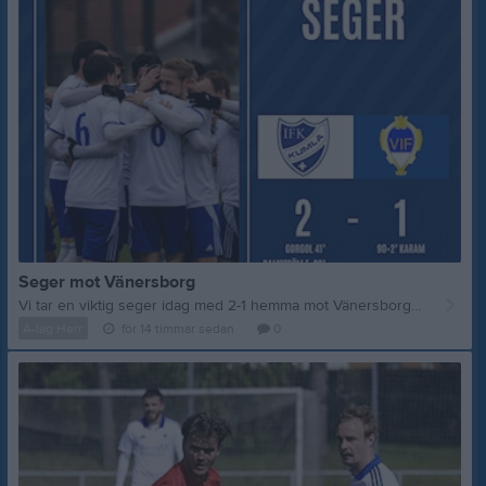
Seger mot Vänersborg
Vi tar en viktig seger idag med 2-1 hemma mot Vänersborgs IF. Målskyttar för IFK blev Amin Gorgol och Robin Damström Egartner, båda från 11 meter. Tränare Albin Ek: Inte den vackraste matchen att se från sidan. Men vi visste att det skulle bli mycket kamp och dueller på gräset och också hur Vänersborg spelar. Vi tar kampen idag och står upp bra i det fysiska spelet. Jag tycker också att vi utnyttjar farten och kvaliten vi har framåt. En otroligt skön seger som vi tar med oss framåt nu. Matchhändelser: 17’ Varning Oliver Eriksson (VIF) 41’ 1-0 Amin Gorgol (straff) 43’ Varning Oscar Edh (VIF) —— 59’ Varning Lennon Agnemyr 60’ 2-0 Robin Damström Egartner (straff) 60’ Varning Ali Hasan (VIF) 71’ Varning Oscar Windahl 90’ Varning Filip Maksimovic 90+2’ 2-1 Benjamin R. Karam Startelvan: Oscar Scherp (Mv), Mattias Mannerstål, Oscar Windahl, Arvid Cervin, Kevin Westlind (18), Liam Lund (72), Amin Gorgol, Lennon Agnemyr, Mattias Persson (K), Amir Mohammadi (72), Robin Damström Egartner Avbytare: Emil Blomberg (Mv), Simon Karlsson (72), Filip Maksimovic (72), John Lindhé Rehn (18) Nästa match spelas lördag 15 augusti. Då möter vi Stenungsunds IF på bortaplan. Matchstart 14:00 på Olssons Trävaror Arena.
A-lag Herr
för 14 timmar sedan
0