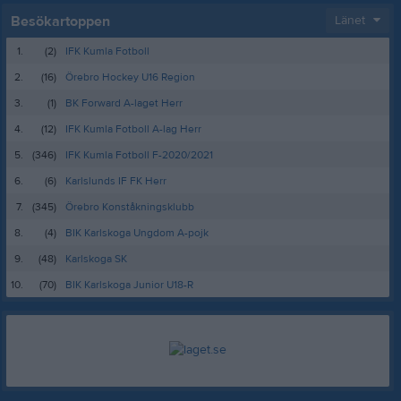
Besökartoppen
Länet
1.
(2)
IFK Kumla Fotboll
2.
(16)
Örebro Hockey U16 Region
3.
(1)
BK Forward A-laget Herr
4.
(12)
IFK Kumla Fotboll A-lag Herr
5.
(346)
IFK Kumla Fotboll F-2020/2021
6.
(6)
Karlslunds IF FK Herr
7.
(345)
Örebro Konståkningsklubb
8.
(4)
BIK Karlskoga Ungdom A-pojk
9.
(48)
Karlskoga SK
10.
(70)
BIK Karlskoga Junior U18-R