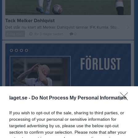
Tack Melker Dahlqvist
Det står nu klart att Melker Dahlqvist lämnar IFK Kumla. Studierna tar honom till Stockholm där han kommer att fortsätta sin utbildning. Melker anslöt till IFK Kumla från Sandvikens AIK inför säsongen 2024 och han har sedan dess varit en viktig spelare på mittfältet. Med sitt stora IFK-hjärta har han varit en uppskattad lagkamrat och en viktig del av laget. Vi vill rikta ett stort tack för allt du har gjort för klubben och önskar dig stort lycka till, både med studierna och i din kommande klubb. IFK Kumla kommer alltid att finnas här när du är redo för en comeback. Under sin tid i IFK Kumla noterades Melker Dahlqvist för 63 seriematcher och tre mål i den vita tröjan.
A-lag Herr
för 3 dagar sedan
0
laget.se -
Do Not Process My Personal Information
If you wish to opt-out of the sale, sharing to third parties, or
processing of your personal or sensitive information for
targeted advertising by us, please use the below opt-out
section to confirm your selection. Please note that after your