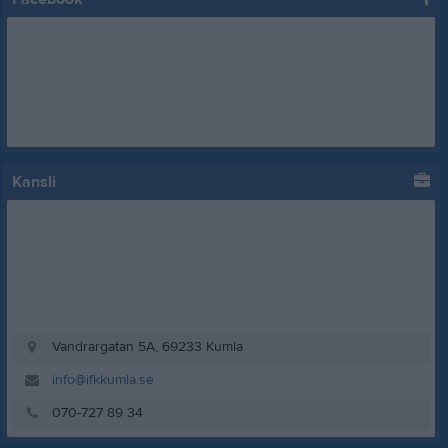
Kansli
Vandrargatan 5A, 69233 Kumla
info@ifkkumla.se
070-727 89 34