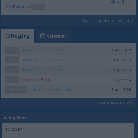
4 - 1
IFK Kumla vit
P-2013
Visa alla spelade matcher
Kalender
På gång
9 aug, 09:10
P-2019
Hovet Cup, IFK Kumla 4
9 aug, 09:30
P-2019
Hovet Cup, IFK Kumla 2
9 aug, 09:30
P-2019
Hovet Cup, IFK Kumla 3
9 aug, 09:40
F-2015
Vretstorps IF (borta)
9 aug, 10:00
P-2016/2017
Transtenscupen 5 manna
Kalenderöversikt
A-lag Herr
Truppen