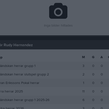
Inga bilder hittades
 för Rudy Hernandez
M
G
A
up
ländskan herrar grupp 1
3
0
0
ländskan herrar slutspel grupp 2
2
0
0
an Erikssons Pokal herrar
1
0
0
rra herrar 2025
11
0
0
ländskan herrar grupp 1 2025-26
6
0
0
stra herrar 2026
3
0
0