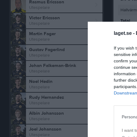
Rasmus Ericsson
Utespelare
Hallvärm
Victor Ericsson
Total
Utespelare
laget.se -
Martin Fager
M
Spela
Utespelare
If you wish 
Gustav Fagerlind
sensitive in
Utespelare
Aktivitet
confirm you
Johan Falkeman-Brink
continue se
Utespelare
information 
further disc
Noel Hedin
participants
Utespelare
Downstream 
Rudy Hernandez
Utespelare
Albin Johansson
Persona
Utespelare
Joel Johansson
I want t
Utespelare