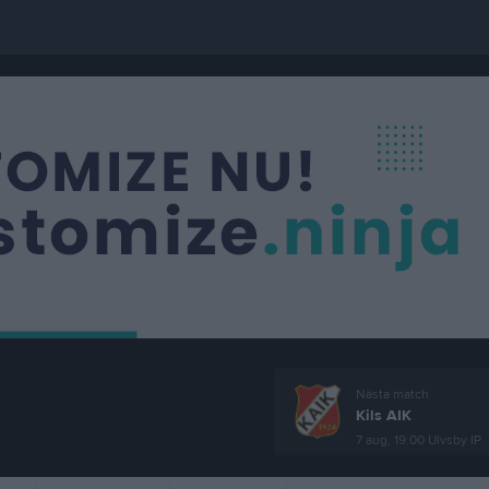
Nästa match
Kils AIK
7 aug, 19:00
Ulvsby IP