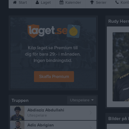
Start
Laget
Kalender
Serier
Kont
Rudy Her
Truppen
Utespelare
Abdiaziz Abdullahi
Utespelare
Bilder på
Adis Abrigian