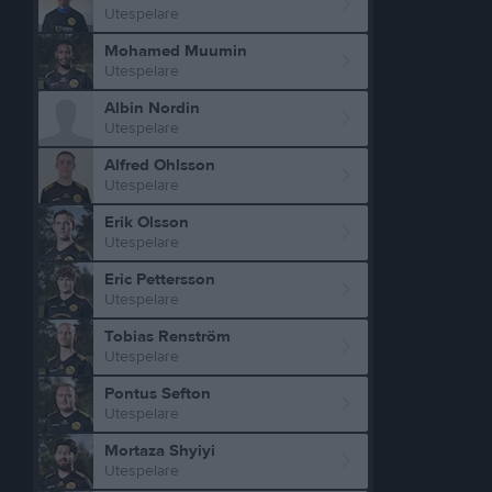
Utespelare
Mohamed Muumin
Utespelare
Albin Nordin
Utespelare
Alfred Ohlsson
Utespelare
Erik Olsson
Utespelare
Eric Pettersson
Utespelare
Tobias Renström
Utespelare
Pontus Sefton
Utespelare
Mortaza Shyiyi
Utespelare