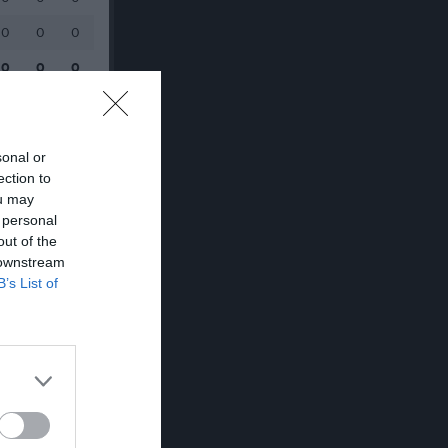
0
0
0
0
0
0
sonal or
ection to
ou may
 personal
out of the
 downstream
B’s List of