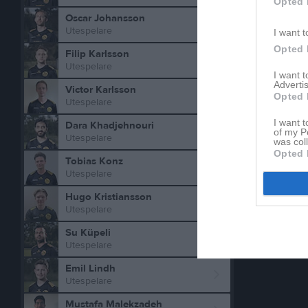
Opted 
Oscar Johansson
Utespelare
I want t
Opted 
Filip Karlsson
Utespelare
I want 
Advertis
Victor Karlsson
Opted 
Utespelare
I want t
Dara Khadjehnouri
of my P
Utespelare
was col
Opted 
Tobias Konz
Utespelare
Hugo Kristiansson
Utespelare
Su Küpeli
Utespelare
Emil Lindh
Utespelare
Mustafa Malekzadeh