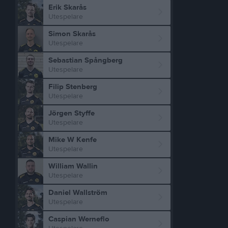
Erik Skarås
Utespelare
Simon Skarås
Utespelare
Sebastian Spångberg
Utespelare
Filip Stenberg
Utespelare
Jörgen Styffe
Utespelare
Mike W Kenfe
Utespelare
William Wallin
Utespelare
Daniel Wallström
Utespelare
Caspian Werneflo