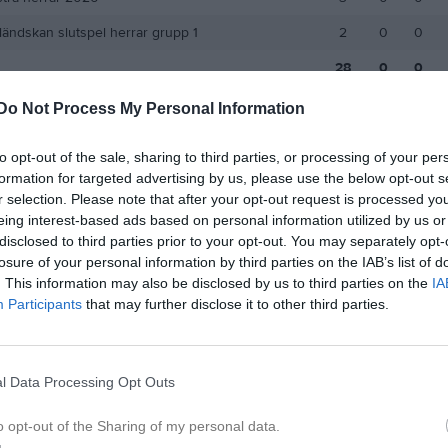
ländskan slutspel herrar grupp 1
2
0
0
28
0
0
Do Not Process My Personal Information
de matcher
G
Mål
A
Assist
GK
Gula kort
RK
Röda kort
P
Poäng
to opt-out of the sale, sharing to third parties, or processing of your per
formation for targeted advertising by us, please use the below opt-out s
 för Rudy Hernandez
r selection. Please note that after your opt-out request is processed y
eing interest-based ads based on personal information utilized by us or
disclosed to third parties prior to your opt-out. You may separately opt-
losure of your personal information by third parties on the IAB’s list of
. This information may also be disclosed by us to third parties on the
IA
Participants
that may further disclose it to other third parties.
Rudy Hernandez har ingen aktivitet i föreningen
l Data Processing Opt Outs
o opt-out of the Sharing of my personal data.