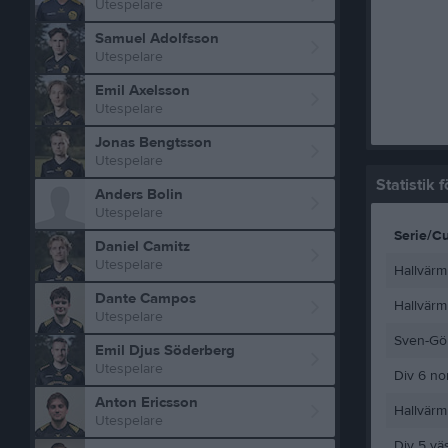
Utespelare
Samuel Adolfsson
Utespelare
Emil Axelsson
Utespelare
Jonas Bengtsson
Utespelare
Statistik
Anders Bolin
Utespelare
Serie/C
Daniel Camitz
Utespelare
Hallvärm
Dante Campos
Hallvärm
Utespelare
Sven-Gör
Emil Djus Söderberg
Utespelare
Div 6 no
Anton Ericsson
Hallvärm
Utespelare
Div 5 vä