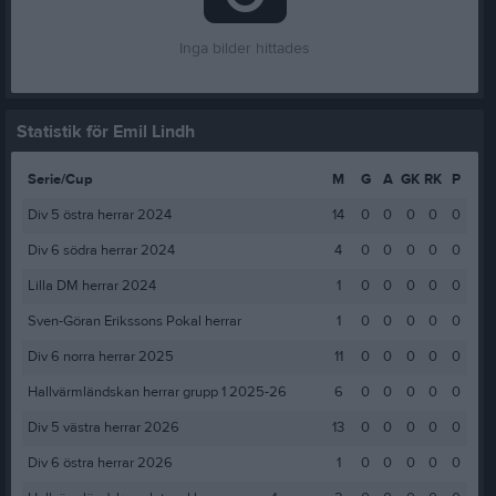
Inga bilder hittades
Statistik för Emil Lindh
Serie/Cup
M
G
A
GK
RK
P
Div 5 östra herrar 2024
14
0
0
0
0
0
Div 6 södra herrar 2024
4
0
0
0
0
0
Lilla DM herrar 2024
1
0
0
0
0
0
Sven-Göran Erikssons Pokal herrar
1
0
0
0
0
0
Div 6 norra herrar 2025
11
0
0
0
0
0
Hallvärmländskan herrar grupp 1 2025-26
6
0
0
0
0
0
Div 5 västra herrar 2026
13
0
0
0
0
0
Div 6 östra herrar 2026
1
0
0
0
0
0