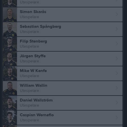
Utespelare
Simon Skarås
Utespelare
Sebastian Spångberg
Utespelare
Filip Stenberg
Utespelare
Jörgen Styffe
Utespelare
Mike W Kenfe
Utespelare
William Wallin
Utespelare
Daniel Wallström
Utespelare
Caspian Werneflo
Utespelare