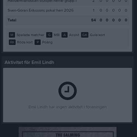
Hallvärmländskan slutspel herrar grupp 1
2
0
0
0
0
0
Sven-Göran Erikssons pokal herr 2026
1
0
0
0
0
0
Total
54
0
0
0
0
0
M
Spelade matcher
G
Mål
A
Assist
GK
Gula kort
RK
Röda kort
P
Poäng
Aktivitet för Emil Lindh
Emil Lindh har ingen aktivitet i föreningen