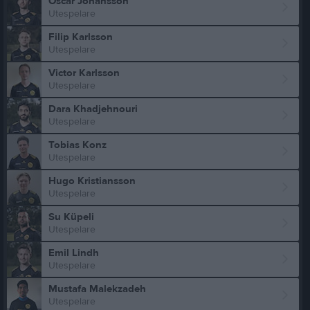
Oscar Johansson
Utespelare
Filip Karlsson
Utespelare
Victor Karlsson
Utespelare
Dara Khadjehnouri
Utespelare
Tobias Konz
Utespelare
Hugo Kristiansson
Utespelare
Su Küpeli
Utespelare
Emil Lindh
Utespelare
Mustafa Malekzadeh
Utespelare