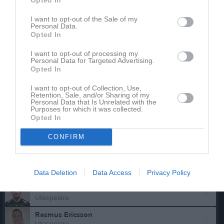
Samuel Adolfsson
Utespelare
I want to opt-out of the Sale of my
Personal Data.
Emil Axelsson
Opted In
Utespelare
I want to opt-out of processing my
Jonas Bengtsson
Personal Data for Targeted Advertising.
Utespelare
Opted In
Anders Bolin
I want to opt-out of Collection, Use,
Utespelare
Retention, Sale, and/or Sharing of my
Personal Data that Is Unrelated with the
Purposes for which it was collected.
Daniel Camitz
Opted In
Utespelare
Dante Campos
CONFIRM
Utespelare
Emil Djus Söderberg
Utespelare
Data Deletion
Data Access
Privacy Policy
Anton Ericsson
Utespelare
Rasmus Ericsson