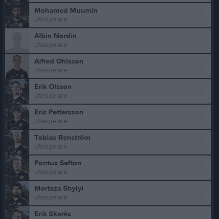
Mohamed Muumin
Utespelare
Albin Nordin
Utespelare
Alfred Ohlsson
Utespelare
Erik Olsson
Utespelare
Eric Pettersson
Utespelare
Tobias Renström
Utespelare
Pontus Sefton
Utespelare
Mortaza Shyiyi
Utespelare
Erik Skarås