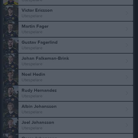
Utespelare
Victor Ericsson
Utespelare
Martin Fager
Utespelare
Gustav Fagerlind
Utespelare
Johan Falkeman-Brink
Utespelare
Noel Hedin
Utespelare
Rudy Hernandez
Utespelare
Albin Johansson
Utespelare
Joel Johansson
Utespelare