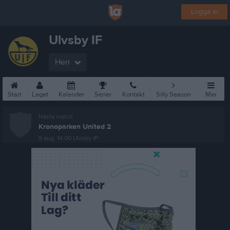
Logga in
Ulvsby IF
Herr
Start
Laget
Kalender
Serier
Kontakt
Silly Season
Mer
Nästa match
Kronoparken United 2
9 aug, 14:00
Ulvsby IP