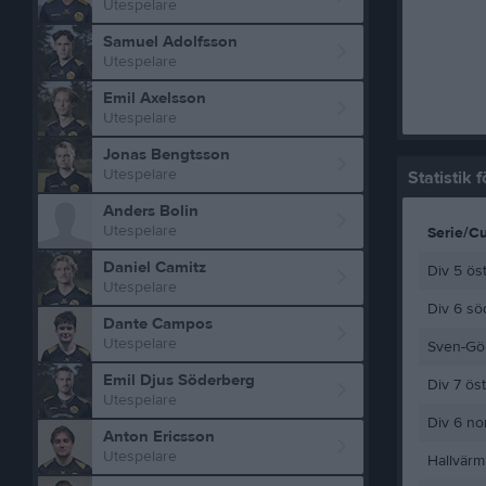
Utespelare
Samuel Adolfsson
Utespelare
Emil Axelsson
Utespelare
Jonas Bengtsson
Utespelare
Statistik 
Anders Bolin
Utespelare
Serie/C
Daniel Camitz
Div 5 ös
Utespelare
Div 6 sö
Dante Campos
Utespelare
Sven-Gör
Emil Djus Söderberg
Div 7 ös
Utespelare
Div 6 no
Anton Ericsson
Utespelare
Hallvärm