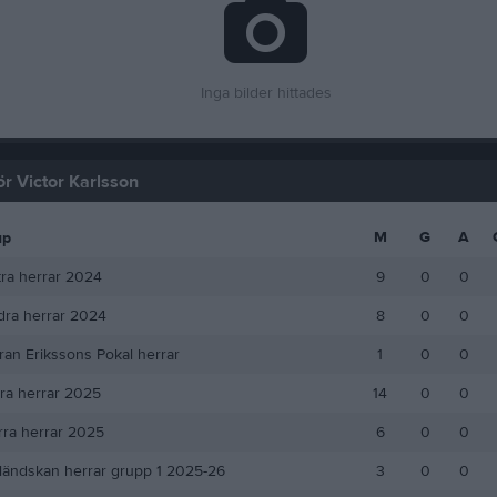
Inga bilder hittades
för Victor Karlsson
M
G
A
up
tra herrar 2024
9
0
0
dra herrar 2024
8
0
0
an Erikssons Pokal herrar
1
0
0
tra herrar 2025
14
0
0
rra herrar 2025
6
0
0
ländskan herrar grupp 1 2025-26
3
0
0