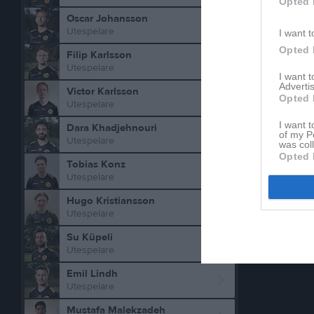
Opted 
Oscar Johansson
Utespelare
I want t
Opted 
Filip Karlsson
Utespelare
I want 
Advertis
Victor Karlsson
Opted 
Utespelare
I want t
Dara Khadjehnouri
of my P
Utespelare
was col
Opted 
Tobias Konz
Utespelare
Hugo Kristiansson
Utespelare
Su Küpeli
Utespelare
Emil Lindh
Utespelare
Mustafa Malekzadeh