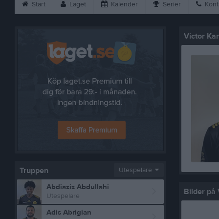
Start
Laget
Kalender
Serier
Kont
Victor Ka
Truppen
Utespelare
Abdiaziz Abdullahi
Bilder på 
Utespelare
Adis Abrigian