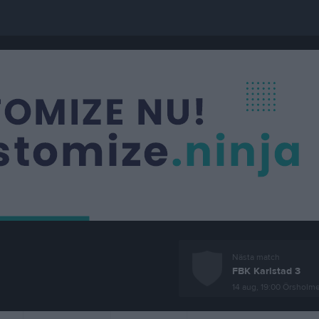
Nästa match
FBK Karlstad 3
14 aug, 19:00
Örsholme