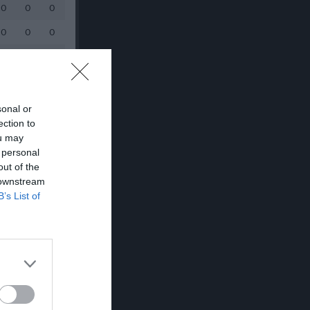
0
0
0
0
0
0
0
0
0
0
0
0
sonal or
ection to
ou may
 personal
out of the
 downstream
B’s List of