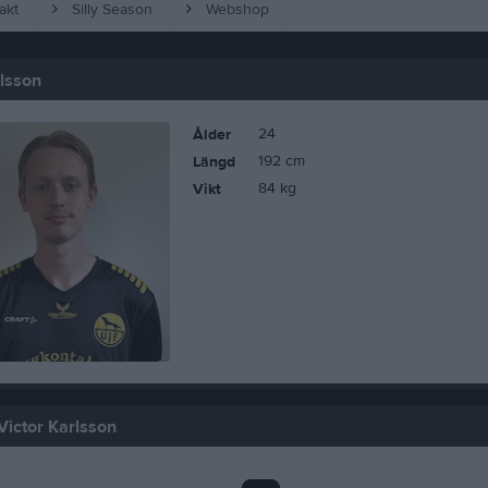
akt
Silly Season
Webshop
rlsson
24
Ålder
192 cm
Längd
84 kg
Vikt
Victor Karlsson