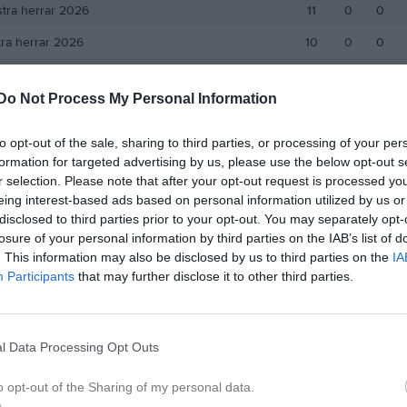
stra herrar 2026
11
0
0
tra herrar 2026
10
0
0
an Erikssons pokal herr 2026
1
0
0
Do Not Process My Personal Information
63
0
0
to opt-out of the sale, sharing to third parties, or processing of your per
de matcher
G
Mål
A
Assist
GK
Gula kort
RK
Röda kort
P
Poäng
formation for targeted advertising by us, please use the below opt-out s
r selection. Please note that after your opt-out request is processed y
eing interest-based ads based on personal information utilized by us or
för Victor Karlsson
disclosed to third parties prior to your opt-out. You may separately opt-
losure of your personal information by third parties on the IAB’s list of
. This information may also be disclosed by us to third parties on the
IA
Participants
that may further disclose it to other third parties.
l Data Processing Opt Outs
Victor Karlsson har ingen aktivitet i föreningen
o opt-out of the Sharing of my personal data.