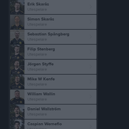
Erik Skarås
Utespelare
Simon Skarås
Utespelare
Sebastian Spångberg
Utespelare
Filip Stenberg
Utespelare
Jörgen Styffe
Utespelare
Mike W Kenfe
Utespelare
William Wallin
Utespelare
Daniel Wallström
Utespelare
Caspian Werneflo