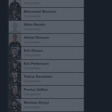
Utespelare
Mohamed Muumin
Utespelare
Albin Nordin
Utespelare
Alfred Ohlsson
Utespelare
Erik Olsson
Utespelare
Eric Pettersson
Utespelare
Tobias Renström
Utespelare
Pontus Sefton
Utespelare
Mortaza Shyiyi
Utespelare