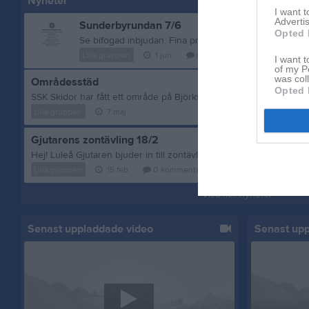
Nyheter
I want 
Advertis
Sunderbyrundan 7/6
Opted 
Se bifogad inbjudan. Fina priser kommer lottas ut!
Lilla gruppen
1 jun
0
kommentarer
I want t
of my P
was col
Områdesstäd
Opted 
Lilla gruppen
7 maj
Gjutarens zontävling 18/2
Lilla gruppen
15 feb
0
kommentarer
Visa fler nyheter
Senast uppladdade video
Senast up