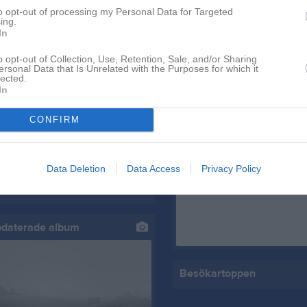
Gruppnyheter
to opt-out of processing my Personal Data for Targeted
ing.
In
o opt-out of Collection, Use, Retention, Sale, and/or Sharing
Nyheter från föreningen
ersonal Data that Is Unrelated with the Purposes for which it
lected.
Kansliet stängt v.32
In
SSK Skidor har fått ett område på Björkskatan att plocka skräp på för att få in pengar till verksamheten. Medtag varselväst och handskar. Söndag 10/5 kl 16, samling på parkeringen Coop Björkskatan. Välkommen att delta om du har möjlighet!
10 jul
Kansliet Semesterstängt V-
CONFIRM
Facebook
Hej! Luleå Gjutaren bjuder in till zontävling på Ormberget på onsdag 18/2. Anmälan senast måndag 16/2 februari kl. 23:59 via ett googleformulär som finns på deras hemsida. https://www.luleagjutaren.se/nyheter/?ID=384553&NID=1324882
Data Deletion
Data Access
Privacy Policy
pdaterade album
Besökartoppen