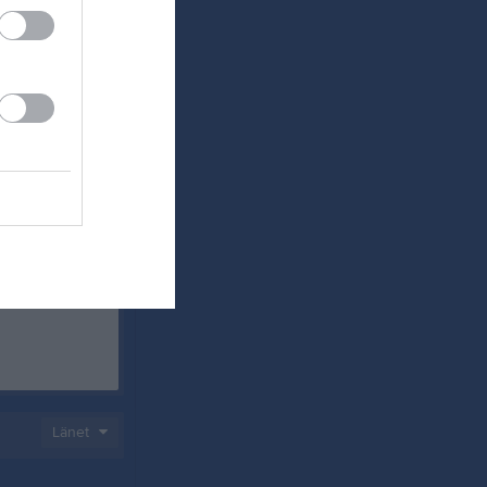
29-31
Länet