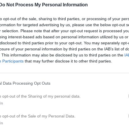
ideo
Gästbok
Sponsorer
Om gruppen
Do Not Process My Personal Information
to opt-out of the sale, sharing to third parties, or processing of your per
Kalend
På gång
formation for targeted advertising by us, please use the below opt-out s
r selection. Please note that after your opt-out request is processed y
eing interest-based ads based on personal information utilized by us or
Inga kommande akti
disclosed to third parties prior to your opt-out. You may separately opt-
losure of your personal information by third parties on the IAB’s list of
. This information may also be disclosed by us to third parties on the
IA
Participants
that may further disclose it to other third parties.
K
l Data Processing Opt Outs
o opt-out of the Sharing of my personal data.
Områdesstäd
In
7 maj
o opt-out of the Sale of my Personal Data.
In