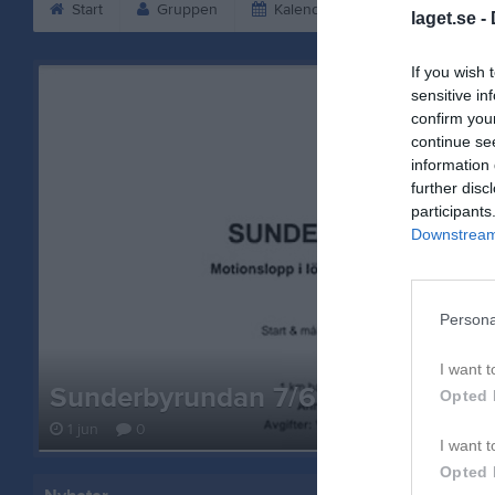
Start
Gruppen
Kalender
Bilder
V
laget.se -
If you wish 
sensitive in
confirm you
continue se
information 
further disc
participants
Downstream 
Persona
I want t
Sunderbyrundan 7/6
Opted 
1 jun
0
I want t
Opted 