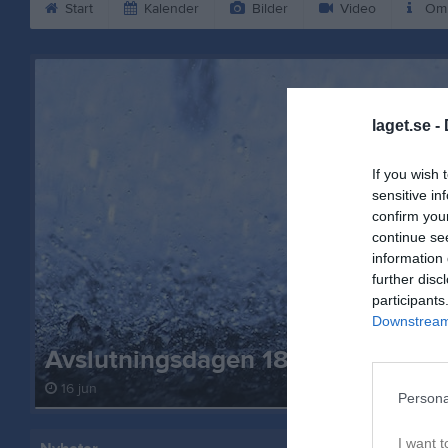
Start
Kalender
Bilder
Video
Om 
laget.se -
If you wish 
sensitive in
confirm you
continue se
information 
further disc
participants
Downstream 
Avslutningsdagen 18 juni
16 jun
Persona
I want t