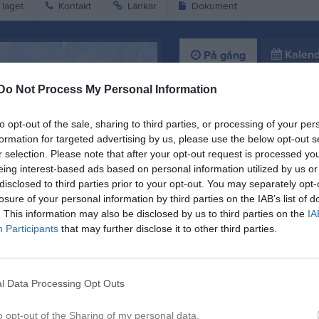
laget
Kontakt
Länkar
Dokument
Kalend
På gång
Do Not Process My Personal Information
Inga kommande akti
to opt-out of the sale, sharing to third parties, or processing of your per
formation for targeted advertising by us, please use the below opt-out s
K
r selection. Please note that after your opt-out request is processed y
eing interest-based ads based on personal information utilized by us or
disclosed to third parties prior to your opt-out. You may separately opt-
losure of your personal information by third parties on the IAB’s list of
. This information may also be disclosed by us to third parties on the
IA
Participants
that may further disclose it to other third parties.
13 jun
l Data Processing Opt Outs
o opt-out of the Sharing of my personal data.