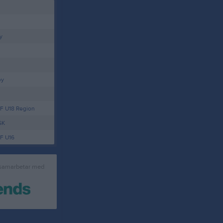
y
ey
F U18 Region
SK
F U16
 samarbetar med