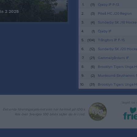
1.
(11)
Öjeby IF P-13
ola 2 2025
2.
(3)
Piteå HC J20 Region
3.
(4)
Sunderby SK J18 Hocke
4.
(1)
Öjeby IF
5.
(104)
Trångfors IF F-15
6.
(12)
Sunderby SK J20 Hock
7.
(21)
Gammelgårdens IF
8.
(6)
Brooklyn Tigers Unga H
9.
(2)
Munksund-Skuthamns 
10.
(31)
Brooklyn Tigers Unga H
laget.se
Det enda föreningssystemet som har hamnat på IDG:s
lista över Sveriges 100 bästa sajter sju år i rad.