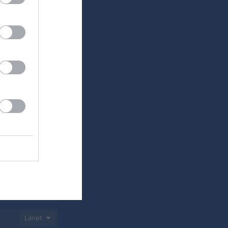
29-31
Länet