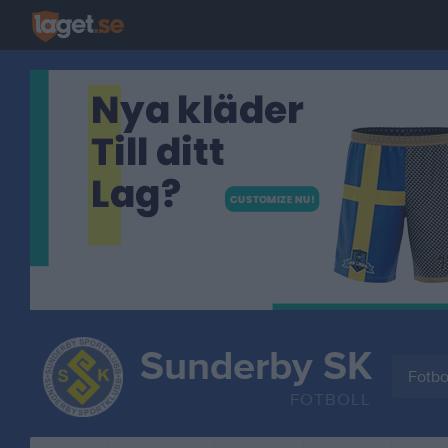
Sunderby SK
Fotbo
FOTBOLL