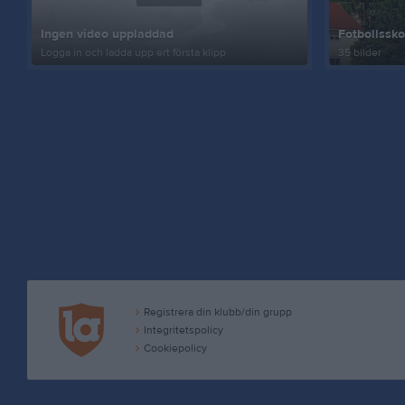
Ingen video uppladdad
Fotbollssk
Logga in och ladda upp ert första klipp
35 bilder
Registrera din klubb/din grupp
Integritetspolicy
Cookiepolicy