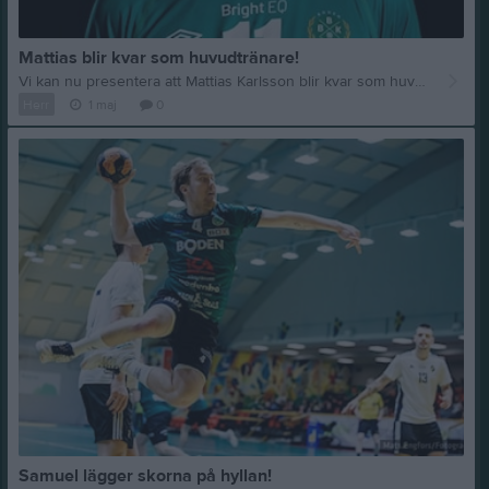
Mattias blir kvar som huvudtränare!
Vi kan nu presentera att Mattias Karlsson blir kvar som huvudtränare den kommande säsongen! Vi tänkte även försöka oss på en kort summering av den gångna säsongen för att sedan kunna stänga böckerna och fokusera på vad som komma skall. Mattias kom in som assisterande tränare säsongen 24/25, för att sedan ta över som huvudtränare i slutet av den säsongen. Vilket han sedan fortsatte att vara nu säsongen 25/26, vilket resulterade i serievinst och avancemang. Båda våra representationslag vann sina respektive serier, vilken betyder att både damerna samt herrarna tar klivet upp till division 1 igen. Detta var ett tydligt mål inför säsongen, och nog även något som förväntades av utomstående med tanke på nivåskillnaden som det faktiskt är mellan serierna. Sagt och gjort, båda lagen levererade och gick igenom säsongen som obesegrade. Exempelvis hade våra killar en målskillnad på +227 på sina 12 spelade matcher. Det finns flerta unga lovande spelare som kommer att få känna på spel i en högre nivå i höst. Mattias säger såhär själv om säsongen som var: "Den gångna säsongen innebar spel i div2 vilket inte var vad vi hade hoppats på. Men säsongen har varit riktigt bra, där vi fått tid att hitta tillbaka till en trygghet och stabil grund som vi kan ta med oss in i nästa säsong. Vi fått även fått lyfta upp flertalet yngre spelare som tagit stora kliv vilket är väldigt kul!" Truppbygget är igång där det redan nu är klart några spelare kommer att lämna, samtidigt har herrarna hunnit presentera ett nygammalt ansikte i Lukas Andersson Männikö som till nästa säsong är tillbaka i grönt, men som spelare! Nyheter kring laget kommer fortsätta att publiceras löpande!
Herr
1 maj
0
Samuel lägger skorna på hyllan!