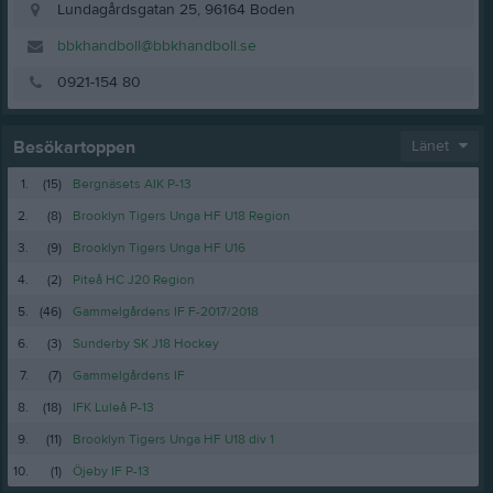
Lundagårdsgatan 25, 96164 Boden
bbkhandboll@bbkhandboll.se
0921-154 80
Besökartoppen
Länet
1.
(15)
Bergnäsets AIK P-13
2.
(8)
Brooklyn Tigers Unga HF U18 Region
3.
(9)
Brooklyn Tigers Unga HF U16
4.
(2)
Piteå HC J20 Region
5.
(46)
Gammelgårdens IF F-2017/2018
6.
(3)
Sunderby SK J18 Hockey
7.
(7)
Gammelgårdens IF
8.
(18)
IFK Luleå P-13
9.
(11)
Brooklyn Tigers Unga HF U18 div 1
10.
(1)
Öjeby IF P-13