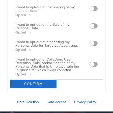
Visa fler nyheter
I want to opt-out of the Sharing of my
personal data.
Senast uppladdade video
Opted In
I want to opt-out of the Sale of my
Personal Data.
Opted In
I want to opt-out of processing my
Personal Data for Targeted Advertising.
Opted In
Ingen video uppladdad
Logga in och ladda upp ert första klipp
I want to opt-out of Collection, Use,
Retention, Sale, and/or Sharing of my
Personal Data that Is Unrelated with the
Senast uppdaterade album
Purposes for which it was collected.
Opted In
CONFIRM
Data Deletion
Data Access
Privacy Policy
BBK -Kungsängen 20121007
12 bilder