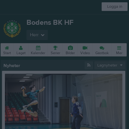
Logga in
Bodens BK HF
Herr
Start
Laget
Kalender
Serier
Bilder
Video
Gästbok
Mer
Nyheter
Lagnyheter