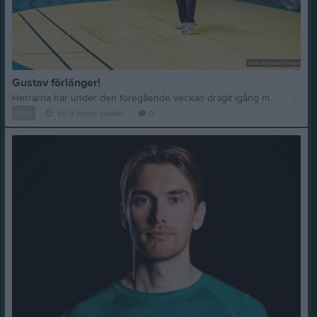
Gustav förlänger!
Herrarna har under den föregående veckan dragit igång med träningarna igen inför den stundande säsongen. Vi kan i samband med detta presentera att lagkapten Gustav Carlsson har förlängt sitt kontrakt! Detta är en oerhört viktigt förlänging inför återkomsten i division 1. Gustav är riktigt vass i kontringsspelet med sin snabbhet och kommer att få dra ett stort lass som spelfördelare. Han har dessutom ett rappt och bra skott själv. Han kom hit inför säsongen 19/20 och hör numera till en av de mer rutinerade spelarna i truppen. Gustav har däremot de senaste åren dragits med knäproblem, som även tillslut ledde till operation, vi håller tummarna att han får vara 100% kry framöver. Utöver att vara spelare själv så har han även varit, och kommer fortsätta att vara tränare för de födda 2009-2011. De födda 2009 tar dock denna säsong klivet upp till herrtruppen. Vi kommer fortsätta att presentera nyheter gällande herrtruppen framöver!
Herr
för 9 dagar sedan
0