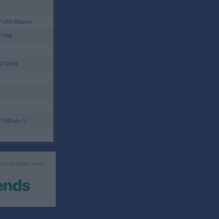
F U18 Region
F U16
17/2018
y
 U18 div 1
 samarbetar med