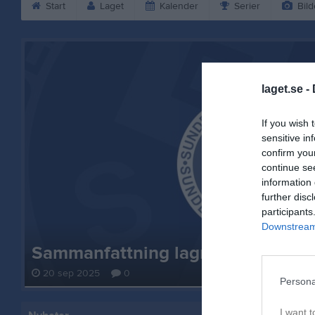
Start
Laget
Kalender
Serier
Bild
laget.se -
If you wish 
sensitive in
confirm you
continue se
information 
further disc
participants
Downstream 
Sammanfattning lagmötet
20 sep 2025
0
Persona
I want t