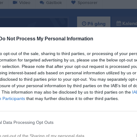
er
Video
Gästbok
Sponsorer
Kalend
På gång
Do Not Process My Personal Information
Inga kommande akti
to opt-out of the sale, sharing to third parties, or processing of your per
formation for targeted advertising by us, please use the below opt-out s
K
r selection. Please note that after your opt-out request is processed y
eing interest-based ads based on personal information utilized by us or
disclosed to third parties prior to your opt-out. You may separately opt-
losure of your personal information by third parties on the IAB’s list of
. This information may also be disclosed by us to third parties on the
IA
Participants
that may further disclose it to other third parties.
Träningsmatch 13/
12 nov 2025
0
l Data Processing Opt Outs
o opt-out of the Sharing of my personal data.