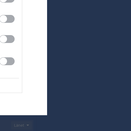
e säsong
29-31
Länet