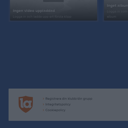
Inget album
Ingen video uppladdad
Logga in som 
Logga in och ladda upp ert första klipp
album
Registrera din klubb/din grupp
Integritetspolicy
Cookiepolicy