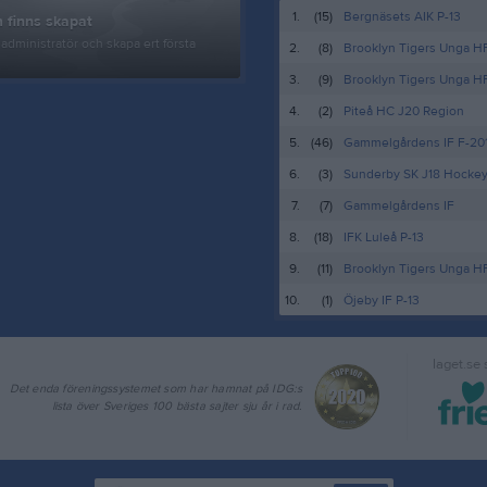
1.
(15)
Bergnäsets AIK P-13
 finns skapat
administratör och skapa ert första
2.
(8)
Brooklyn Tigers Unga H
3.
(9)
Brooklyn Tigers Unga H
4.
(2)
Piteå HC J20 Region
5.
(46)
Gammelgårdens IF F-20
6.
(3)
Sunderby SK J18 Hocke
7.
(7)
Gammelgårdens IF
8.
(18)
IFK Luleå P-13
9.
(11)
Brooklyn Tigers Unga HF
10.
(1)
Öjeby IF P-13
laget.se
Det enda föreningssystemet som har hamnat på IDG:s
lista över Sveriges 100 bästa sajter sju år i rad.