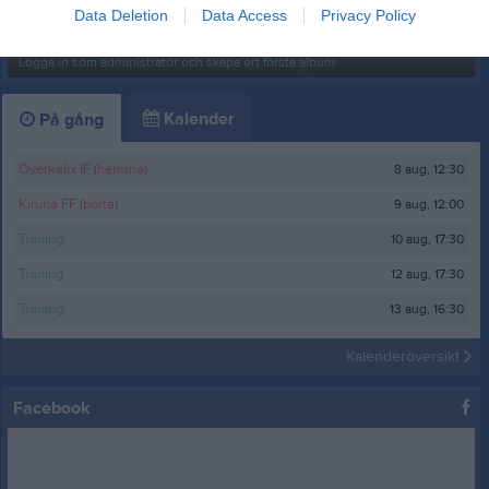
Data Deletion
Data Access
Privacy Policy
Inget album finns skapat
Logga in som administratör och skapa ert första album
Kalender
På gång
8 aug, 12:30
Överkalix IF (hemma)
9 aug, 12:00
Kiruna FF (borta)
10 aug, 17:30
Träning
12 aug, 17:30
Träning
13 aug, 16:30
Träning
Kalenderöversikt
Facebook