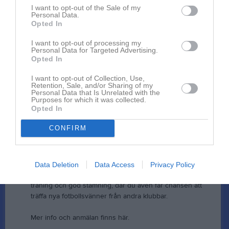
Rapportera
I want to opt-out of the Sale of my
Personal Data.
10 jan
Opted In
Ola Blomkvist
Hejsan Hofors AIF P2016!
I want to opt-out of processing my
Personal Data for Targeted Advertising.
Jag skulle bara vilja tipsa er om ett par roliga aktiviteter i
Opted In
sommar.
I want to opt-out of Collection, Use,
Retention, Sale, and/or Sharing of my
Storklubbarna Real Madrid och Arsenal kommer till
Personal Data that Is Unrelated with the
Sverige och arrangerar fotbollscamper för spelare i er
Purposes for which it was collected.
Opted In
ålder.
CONFIRM
Camperna är öppna för alla utespelare och målvakter -
oavsett nivå. Träningarna leds av erfarna och peppande
tränare från Real Madrid och Arsenal.
Data Deletion
Data Access
Privacy Policy
Varmt välkomna till ett par trevliga fotbollsdagar med bra
träning och god stämning, där du även får chansen att
träffa nya fotbollsvänner från andra klubbar.
Mer info och anmälan finns här.