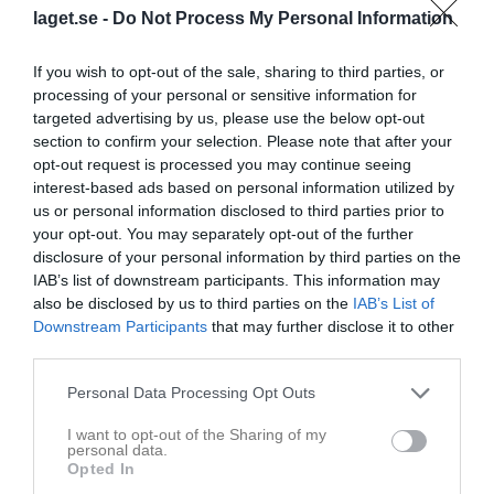
laget.se -
Do Not Process My Personal Information
Rapportera
28 jun
Malin Dilén
If you wish to opt-out of the sale, sharing to third parties, or
Tyvärr måste vi ställa in träningen idag!
processing of your personal or sensitive information for
targeted advertising by us, please use the below opt-out
Rapportera
section to confirm your selection. Please note that after your
opt-out request is processed you may continue seeing
25 jun
Malin Dilén
interest-based ads based on personal information utilized by
Hej!
us or personal information disclosed to third parties prior to
På söndag kör vi som vanligt mellan 16-17⚽️
your opt-out. You may separately opt-out of the further
Rapportera
disclosure of your personal information by third parties on the
IAB’s list of downstream participants. This information may
7 maj
Annsofie Joas
also be disclosed by us to third parties on the
IAB’s List of
Hej på er !!!
Downstream Participants
that may further disclose it to other
third parties.
Vad säger ni ? Skall vi försöka starta upp ett P16 lag igen
???
Personal Data Processing Opt Outs
Det finns en mamma som gärna ställer upp som ledare ,
samt att jag kan hjälpa till ibland .
I want to opt-out of the Sharing of my
personal data.
Men fler föräldrar måste engagera sig , för att få det att
Opted In
funka
💙
⚽