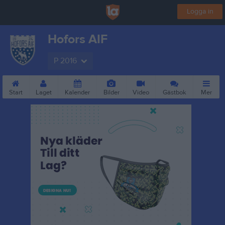
Logga in
Hofors AIF
P 2016
Start
Laget
Kalender
Bilder
Video
Gästbok
Mer