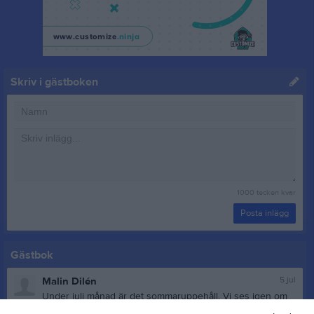
Skriv i gästboken
1000
tecken kvar
Posta inlägg
Gästbok
5 jul
Malin Dilén
Under juli månad är det sommaruppehåll. Vi ses igen om
några veckor☀️🌸