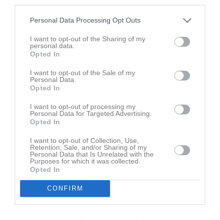
third parties.
Ingen video uppladdad
Personal Data Processing Opt Outs
Logga in och ladda upp ert första klipp
I want to opt-out of the Sharing of my
personal data.
Senast uppdaterade album
Opted In
I want to opt-out of the Sale of my
Personal Data.
Opted In
I want to opt-out of processing my
Personal Data for Targeted Advertising.
Opted In
Inget album finns skapat
Logga in som administratör och skapa ert första album
I want to opt-out of Collection, Use,
Retention, Sale, and/or Sharing of my
Personal Data that Is Unrelated with the
Purposes for which it was collected.
Kalender
På gång
Opted In
CONFIRM
Inga kommande aktiviteter