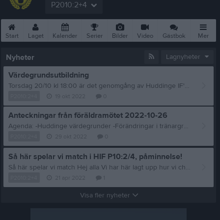
P2010:2+4
Start
Laget
Kalender
Serier
Bilder
Video
Gästbok
Mer
Nyheter
Lagnyheter
Värdegrundsutbildning
Torsdag 20/10 kl 18:00 är det genomgång av Huddinge IF's värdegrunder. Obligatoriskt för alla spelare inom föreningen så vi hoppas att alla barnen kan närvara. Vi gör detta gemensamt med dom andra P10 lagen. Plats: Källbrinksskolan, ingång via huvudingången, vi börjar 18:00, var på plats i tid.
P2010:2+4
19 okt 2022
0
Anteckningar från föräldramötet 2022-10-26
Agenda: -Huddinge värdegrunder -Förändringar i tränargruppen -Förändringar i föräldragruppen -Vad Huddinge IF har att erbjuda våra barn -Lagkassan -Kommande vintersäsong -9-manna till våren och de förändringar det innebär -Övriga frågor Värdegrund Johan berättar om värdegrundsutbildningen. Styrelsemötet- alla har rösträtt. Nuläge Antal spelare 33 st och tränare 6 st Magnus och Björn går vidare, Anton gör kallelser och ansvarar för att admin blir gjort. Tobbe huvudtränare ansvarar för träningsinnehållet och fokus. Förändringar i tränargruppen - Anton blir huvudledare och Tobbe blir huvudtränare. vi behöver hjälp för att gruppen ska finnas kvar. Förändringar i föräldragruppen- Jonas presenterar vilka de är just nu: Jonas och Sanna. Vad gör de: Teamsmöte varje månad Aktiviteter: teambuilding i våras, sommaravslutning, delikatessförsäljning jul 2021, kakförsäljning höst 2022 Nytt matchställ- tröja och byxor bör dyka upp närmsta veckorna. Vad Huddinge IF har att erbjuda våra barn - en trygg tillvaro med utvecklingsmöjligheter. Huddinge är en trygg klubb, om två år- Huddinge har akademi, p15 u 17 u19 mm hela ungdomsverksamheten, akademi och breddlag. policy att ta från egna led i Huddinge. Lagkassan Sanna ansvarar för den, hon öppnar ett konto och Stefan, Magnus, Jonas skickar över pengarna till henne. Den måste underhållas och två försäljningar per år samt plocka skräp. Länk tillsponsorhuset registrera dig som medlem =pengar till laget Kommande vintersäsong - Utomhus så länge det inte är snö, varma kläder. November innebär nya tider: tisdag och torsdag kl Futsal, se till att era barn har inneskor (ej svart sula) Vi har inte fått tider i någon sporthall så vi letar tider varje vecka så det kan bli nya hallar och tider varje vecka tyvärr. 9-manna till våren och de förändringar det innebär -Övriga frågor - Tack Magnus för den här tiden
P2010:2+4
29 okt 2022
0
Så här spelar vi match i HIF P10:2/4, påminnelse!
Så här spelar vi match Hej alla Vi har här lagt upp hur vi choachar laget på matcher och hur vi vill spela matcherna taktiskt. Vi vill gärna att ni går igenom materialet med ert barn inför deras första match, om den är nu i helgen eller kommande helger, vi ledare kommer även gå igenom hur vi spelar strax innan spelstart men som ni alla vet så är repetition kunskapens moder. / Ledarna
P2010:2+4
21 apr 2022
1
Visa fler nyheter