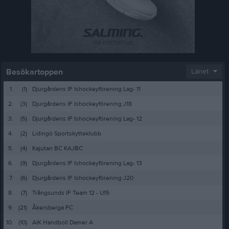
Besökartoppen
Länet
1.
(1)
Djurgårdens IF Ishockeyförening Lag- 11
2.
(3)
Djurgårdens IF Ishockeyförening J18
3.
(5)
Djurgårdens IF Ishockeyförening Lag- 12
4.
(2)
Lidingö Sportskytteklubb
5.
(4)
Kajutan BC KAJBC
6.
(9)
Djurgårdens IF Ishockeyförening Lag- 13
7.
(6)
Djurgårdens IF Ishockeyförening J20
8.
(7)
Trångsunds IF Team 12 - U15
9.
(21)
Åkersberga FC
10.
(10)
AIK Handboll Damer A