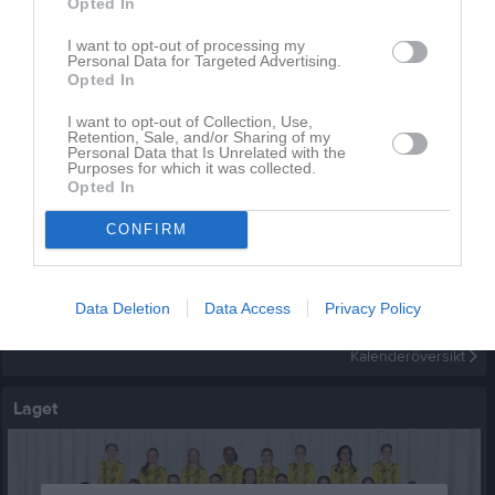
Opted In
I want to opt-out of processing my
Personal Data for Targeted Advertising.
Opted In
I want to opt-out of Collection, Use,
Inget album finns skapat
Retention, Sale, and/or Sharing of my
Logga in som administratör och skapa ert första album
Personal Data that Is Unrelated with the
Purposes for which it was collected.
Opted In
Kalender
På gång
CONFIRM
Inga kommande aktiviteter
Data Deletion
Data Access
Privacy Policy
Kalenderöversikt
Laget