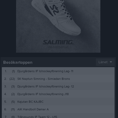
Besökartoppen
Länet
1.
(1)
Djurgårdens IF Ishockeyförening Lag- 11
2.
(22)
SK Neptun Simning - Simiaden Brons
3.
(3)
Djurgårdens IF Ishockeyförening Lag- 12
4.
(2)
Djurgårdens IF Ishockeyförening J18
5.
(5)
Kajutan BC KAJBC
6.
(11)
AIK Handboll Damer A
7.
(8)
Trångsunds IF Team 12 - U15