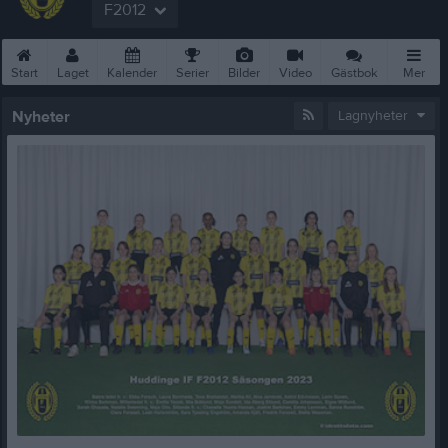
F2012
Start
Laget
Kalender
Serier
Bilder
Video
Gästbok
Mer
Nyheter
Lagnyheter