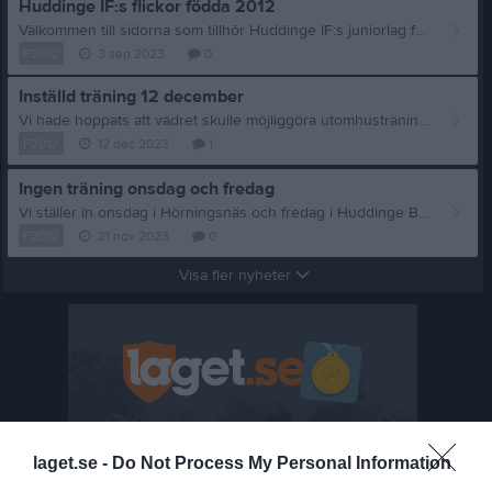
Huddinge IF:s flickor födda 2012
Välkommen till sidorna som tillhör Huddinge IF:s juniorlag för flickor födda 2012. Gruppen består av cirka 25 tjejer. Just nu har vi tillfälligt pausat nya spelare till truppen. Om ni har en tjej född 2012 som är intresserad av att spela fotboll hör ni av er till lagledaren för att bli uppskriven på väntelista så hör vi av oss när det återigen öppet för nya spelare. Kontaktuppgifter finns här på sidan.
F2012
3 sep 2023
0
Inställd träning 12 december
Vi hade hoppats att vädret skulle möjliggöra utomhusträning ikväll, men alldeles nyss kom dagens statusrapport från Källbrink där kansliet skriver: "Källbrink är EJ SPELBAR. Större delen av planen är täckt av is och resterande delar är frostiga och hala." Alltså, ingen träning klockan 17-18 idag.
F2012
12 dec 2023
1
Ingen träning onsdag och fredag
Vi ställer in onsdag i Hörningsnäs och fredag i Huddinge B, då vi lyckats boka Huddingehallen A på söndag, där vi kan köra hela truppen och få bra futsalträning.
F2012
21 nov 2023
0
Visa fler nyheter
laget.se -
Do Not Process My Personal Information