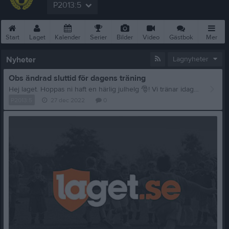
P2013:5
Start
Laget
Kalender
Serier
Bilder
Video
Gästbok
Mer
Nyheter
Lagnyheter
Obs ändrad sluttid för dagens träning
Hej laget. Hoppas ni haft en härlig julhelg
🎅
! Vi tränar idag 18,00-19,00 då många bortfall dykt upp bland både spelare och tränare senaste dagarna. Vi ses i Huddingehallen 18,00!
P2013:5
27 dec 2022
0