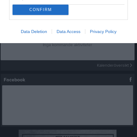
Truppen 2023
1 bild
CONFIRM
Kalender
På gång
Data Deletion
Data Access
Privacy Policy
Inga kommande aktiviteter
Kalenderöversikt
Facebook