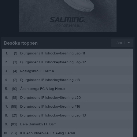
Besökartoppen
Länet
1.
(1)
Djurgårdens IF Ishockeyförening Lag- 11
2.
(3)
Djurgårdens IF Ishockeyförening Lag- 12
3.
(4)
Roslagsbro IF Herr A
4.
(2)
Djurgårdens IF Ishockeyförening J18
5.
(10)
Åkersberga FC A-lag Herrar
6.
(18)
Djurgårdens IF Ishockeyförening J20
7.
(58)
Djurgårdens IF Ishockeyförening F16
8.
(21)
Djurgårdens IF Ishockeyförening Lag- 13
9.
(82)
Bele Barkarby FF Dam
10.
(57)
IFK Aspudden-Tellus A-lag Herrar