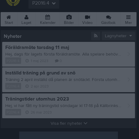
P2016:4
Start
Laget
Kalender
Bilder
Video
Gästbok
Mer
Nyheter
Lagnyheter
Föräldramöte torsdag 11 maj
Hej, dags för lagets första föräldramöte. Alla spelare behöver representeras av minst en vuxen på det här mötet. Undvik att ta med barnen om ni kan denna kväll. Datum: Torsdag 11 maj Tid: 18.30 - 19.30 Plats: Klubbhuset Källbrinks IP (svarta huset vid 11-manna konstgräsplanen) På agendan: - Värdegrund - Förväntningar på spelare/ledare/föräldrar - Match och cuper 2023 - Kläder och utrustning - Lagkassa - Vill du hjälpa till med något runt laget? - Övrigt Välkomna! //Linus, Ali, Micke
P2016:4
1 maj 2023
0
Inställd träning på grund av snö
Träning 2 april inställd då planen är snötäckt. Första utomhusträningen blir söndag 16 april kl 17 på Källbrink. Då får vi hoppas att våren är här! //Tränarna
P2016:4
2 apr 2023
Träningstider utomhus 2023
Hej, vi har fått ny träningstid söndagar kl 17-18 på Källbrinks 5-spelaresplan från och med den 2 april och framåt. Det är den planen som ligger längst ner mot Källbrinksskolan. Vi har också fått en extra träningstid tisdagar Huddinge gymnasieplan kl 18-19, men den får vi se om vi ska utnyttja. Tränarna meddelar i så fall. Kommer även att kallas till föräldramöte i laget i april. //Tränarna
P2016:4
26 mar 2023
Visa fler nyheter