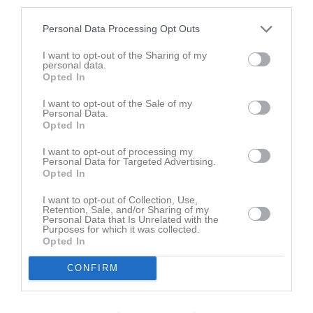
third parties.
Ingen video uppladdad
Personal Data Processing Opt Outs
Logga in och ladda upp ert första klipp
I want to opt-out of the Sharing of my
personal data.
Senast uppdaterade album
Opted In
I want to opt-out of the Sale of my
Personal Data.
Opted In
I want to opt-out of processing my
Personal Data for Targeted Advertising.
Opted In
Huvudmapp
1 bild
I want to opt-out of Collection, Use,
Retention, Sale, and/or Sharing of my
Personal Data that Is Unrelated with the
Purposes for which it was collected.
Kalender
På gång
Opted In
CONFIRM
Inga kommande aktiviteter