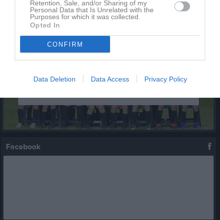
Retention, Sale, and/or Sharing of my
Kalenderöversikt
Personal Data that Is Unrelated with the
Purposes for which it was collected.
Opted In
Laget
CONFIRM
Truppen
Data Deletion
Data Access
Privacy Policy
Serier
Facebook