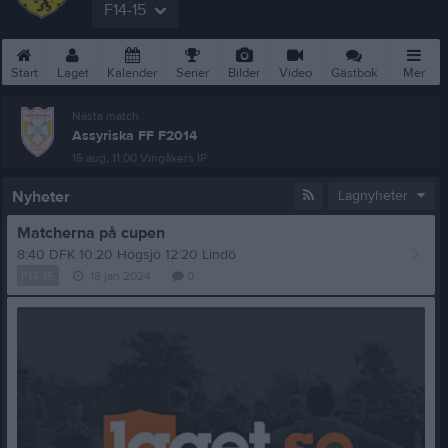
F14-15
Start
Laget
Kalender
Serier
Bilder
Video
Gästbok
Mer
Nästa match
Assyriska FF F2014
15 aug, 11:00
Vingåkers IP
Nyheter
Lagnyheter
Matcherna på cupen
8:40 DFK 10:20 Högsjö 12:20 Lindö
F14-15
18 jan 2024
0