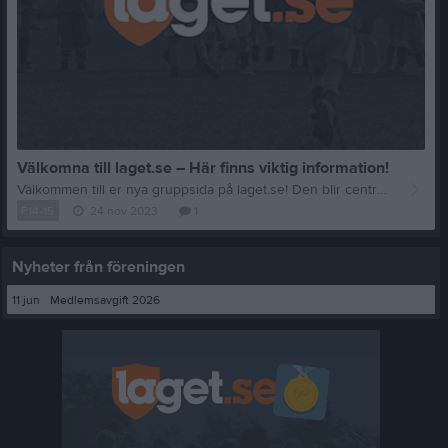
Välkomna till laget.se – Här finns viktig information!
Välkommen till er nya gruppsida på laget.se! Den blir central i all kommunikation mellan aktiva, ledare, föräldrar och andra intresserade. För att komma igång direkt med en bra kommunikation i och omkring gruppen finns ett antal viktiga punkter för sidans administratör: • Logga in och lägga till alla aktiva och ledare under Medlemmar. • Fylla på kalendern med alla inplanerade aktiviteter. Matcher läggs till via Serier medan träningar och andra aktiviteter läggs till via Aktiviteter. • Skriv nyheter löpande och berätta om verksamheten. I takt med att nya nyheter läggs till kommer den här nyhetstexten att försvinna. Om någon i gruppen har frågor om laget.se är man alltid välkommen att kontakta vår support på support@laget.se eller 019-15 44 00. Varmt välkomna till laget.se!
F14-15
24 nov 2023
1
Nyheter från föreningen
11 jun
Medlemsavgift 2026