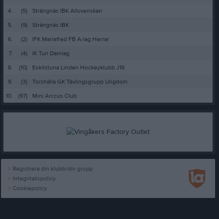
4.
(5)
Strängnäs IBK Allsvenskan
5.
(9)
Strängnäs IBK
6.
(2)
IFK Mariefred FB A-lag Herrar
7.
(4)
IK Tun Damlag
8.
(10)
Eskilstuna Linden Hockeyklubb J18
9.
(3)
Torshälla GK Tävlingsgrupp Ungdom
10.
(97)
Mini Arccus Club
Registrera din klubb/din grupp
Integritetspolicy
Cookiepolicy