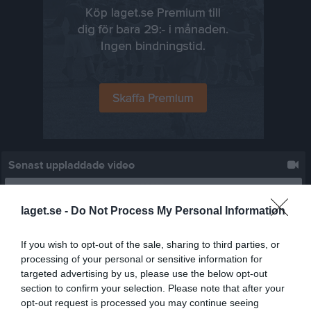
Senast uppladdade video
laget.se -
Do Not Process My Personal Information
If you wish to opt-out of the sale, sharing to third parties, or
processing of your personal or sensitive information for
Ingen video uppladdad
targeted advertising by us, please use the below opt-out
Logga in och ladda upp ert första klipp
section to confirm your selection. Please note that after your
opt-out request is processed you may continue seeing