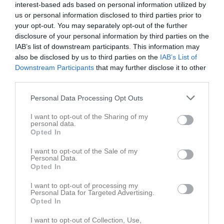
interest-based ads based on personal information utilized by
Senast uppdaterade album
us or personal information disclosed to third parties prior to
your opt-out. You may separately opt-out of the further
disclosure of your personal information by third parties on the
IAB’s list of downstream participants. This information may
also be disclosed by us to third parties on the
IAB’s List of
Downstream Participants
that may further disclose it to other
third parties.
Inget album finns skapat
Logga in som administratör och skapa ert första album
Personal Data Processing Opt Outs
I want to opt-out of the Sharing of my
Kalender
På gång
personal data.
Opted In
11 aug, 18:00
Träning
I want to opt-out of the Sale of my
Personal Data.
13 aug, 18:00
Träning
Opted In
15 aug, 11:00
Assyriska FF F2014 (hemma)
I want to opt-out of processing my
18 aug, 18:00
Träning
Personal Data for Targeted Advertising.
Opted In
20 aug, 18:00
Träning
I want to opt-out of Collection, Use,