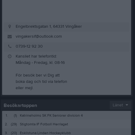
Engelbrektsgatan 1, 64331 Vingåker
vingakersif@outlook.com
0739-12 92 30
Kansliet har telefontid:
Måndag - Fredag, kl. 08-16
För besök ber vi Dig att
boka dag och tid via telefon
eller mejl.
Besökartoppen
Länet
1.
(1)
Katrineholms SK FK Seniorer division 4
2.
(29)
Stigtomta IF Fotboll Herrlaget
3.
(20)
Eskilstuna Linden Hockeyklubb