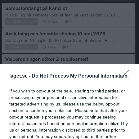
Semesterstängt på Kansliet
Nu går jag på semester och är åter på kansliet den 10/8. Frågor under den tiden hänvisas till info@styrelsen.se Önskar er alla en riktigt fin sommar!
Svedjeholmens IF
24 jun
0
Avslutning och årsmöte söndag 10 maj 2026
Söndag den 10 maj kl. 12.00 hälsar Svedjeholmens IF alla medlemmar varmt välkomna till en gemensam avslutningsdag i anslutning till föreningens årsmöte. Dagen blir ett tillfälle att samlas, umgås och tillsammans avsluta säsongen. Föreningen bjuder på hamburgare och vi kommer att tacka av ledamöter som avslutar sina uppdrag och dela ut plaketter till samtliga aktiva spelare. Årsmötet börjar kl 13:00 i klubbstugan- cafeterian, med reservation att tiden kan tidigare eller senareläggas några minuter utifrån avslutningen som sker utomhus. Alla som deltar under årsmötet har möjlighet att kunna vara med i utlottningen av en träningsavgift för säsongen 26/27. Kallelse och föredragningslista samt bilaga hittar ni mappen Årsmöte 2026 under dokument. Vi ser fram emot en trevlig och minnesvärd dag tillsammans och hoppas att många har möjlighet att delta. Varmt välkomna! Varma hälsningar Styrelsen Svedjeholmens IF
Svedjeholmens IF
1 maj
0
Valberedningen söker 2 suppleanter!
Valberedning söker nu två suppleanter till styrelsen inför säsongen 26/27, och ser gärna kvinnliga kandidater för att bidra till en mer jämställd styrelse. Som suppleant är du ett viktigt stöd till den ordinarie styrelsen. Du deltar i möten, håller dig uppdaterad om föreningens arbete och kan vid behov kliva in och ersätta en ordinarie ledamot. Rollen ger dig en värdefull inblick i hur föreningen drivs och möjlighet att vara med och påverka dess utveckling – utan att bära fullt ansvar från start. Är du engagerad och nyfiken på styrelsearbete, eller känner du någon som skulle passa? Tveka inte att höra av dig till någon i valberedningen (lagledarna i lagen)
Svedjeholmens IF
1 maj
0
laget.se -
Do Not Process My Personal Information
Visa fler nyheter
If you wish to opt-out of the sale, sharing to third parties, or
Senast uppdaterade album
processing of your personal or sensitive information for
targeted advertising by us, please use the below opt-out
section to confirm your selection. Please note that after your
opt-out request is processed you may continue seeing
interest-based ads based on personal information utilized by
us or personal information disclosed to third parties prior to
your opt-out. You may separately opt-out of the further