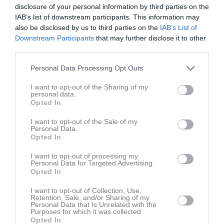
disclosure of your personal information by third parties on the
Vitsjöstugan
IAB’s list of downstream participants. This information may
4 bilder
also be disclosed by us to third parties on the
IAB’s List of
Downstream Participants
that may further disclose it to other
third parties.
Kalender
På gång
Personal Data Processing Opt Outs
11 aug, 19:50
U15/16
Träning
I want to opt-out of the Sharing of my
12 aug, 18:00
Styrelsen
Styrelsemöte
personal data.
Opted In
13 aug, 18:30
U15/16
Träning
I want to opt-out of the Sale of my
14 aug, 12:00
U15/16
Träningsläger med Modo
Personal Data.
Opted In
18 aug, 08:00
U11
Svedjecamp 18-19/8
I want to opt-out of processing my
Kalenderöversikt
Personal Data for Targeted Advertising.
Opted In
Kansli
I want to opt-out of Collection, Use,
Retention, Sale, and/or Sharing of my
Personal Data that Is Unrelated with the
Purposes for which it was collected.
Opted In