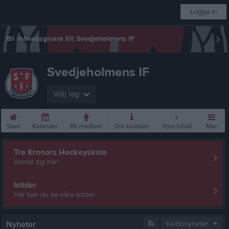
Logga in
Bli månadsgivare till Svedjeholmens IF
Svedjeholmens IF
Välj lag
Start
Kalender
Bli medlem
Om klubben
Hyra Ishall
Mer
Tre Kronors Hockeyskola
Anmäl dig här!
Istider
Här kan du se våra istider
Nyheter
Klubbnyheter