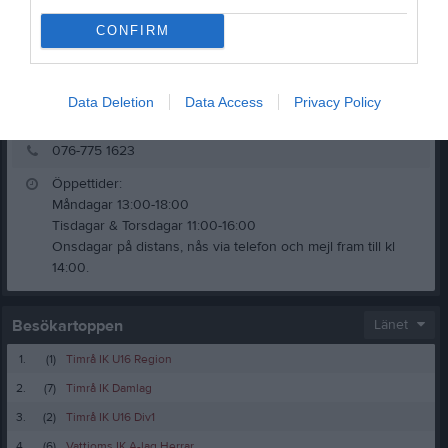
CONFIRM
Ahnlundsvägen 8, 89234 Domsjö
Data Deletion
Data Access
Privacy Policy
kansli@svedjeholmen.se
076-775 1623
Öppettider:
Måndagar 13:00-18:00
Tisdagar & Torsdagar 11:00-16:00
Onsdagar på distans, nås via telefon och mejl fram till kl
Besökartoppen
Länet
1.
(1)
Timrå IK U16 Region
2.
(7)
Timrå IK Damlag
3.
(2)
Timrå IK U16 Div1
4.
(6)
Vattjoms IK A-lag Herrar