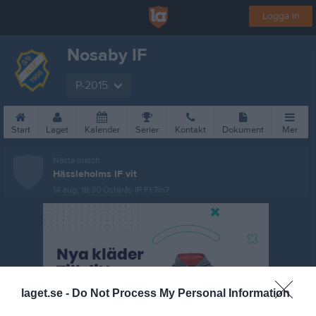
Logga in
Nosaby IF
P-2015
Start
Laget
Kalender
Serier
Kontakt
Dokument
Mer
Nästa match
Hässleholms IF vit
14 aug, 18:30
Österås IP F1 7m7
laget.se -
Do Not Process My Personal Information