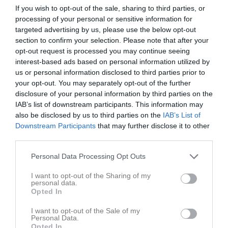
If you wish to opt-out of the sale, sharing to third parties, or
processing of your personal or sensitive information for
targeted advertising by us, please use the below opt-out
section to confirm your selection. Please note that after your
opt-out request is processed you may continue seeing
interest-based ads based on personal information utilized by
us or personal information disclosed to third parties prior to
your opt-out. You may separately opt-out of the further
disclosure of your personal information by third parties on the
Anmäl Dig här
IAB’s list of downstream participants. This information may
also be disclosed by us to third parties on the
IAB’s List of
Anmälan
Downstream Participants
that may further disclose it to other
third parties.
Du som vill anmäla ditt barn till vår verksamhet läs mer på
nedanstående länk och gå in på anmälningsformuläret. När ni
Personal Data Processing Opt Outs
fyllt i kontaktuppgifterna och skickat den till oss kommer ni
läggas upp som medlemmar på lagets hemsida. Denna används
I want to opt-out of the Sharing of my
personal data.
för kunna nå Er med information inför t ex träningar, matcher och
Opted In
andra aktiviteter.
I want to opt-out of the Sale of my
Här
hittar mer info och länk till anmälningsformuläret.
Personal Data.
Opted In