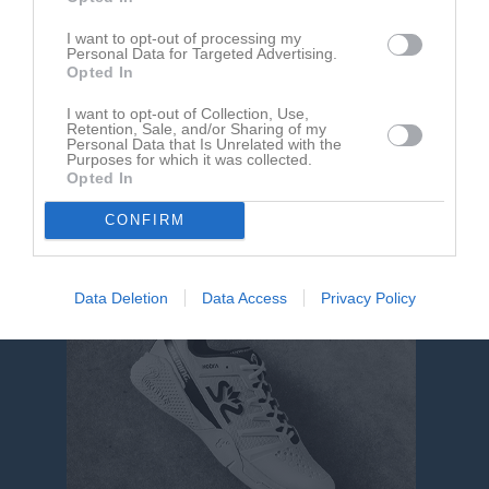
Nyheter från föreningen
I want to opt-out of processing my
Personal Data for Targeted Advertising.
Opted In
5 aug
Succé för Sommarlovsfotbollen
20 jul
Stort Intresse för Sommarlovsfotbollen
I want to opt-out of Collection, Use,
Retention, Sale, and/or Sharing of my
12 jul
P-2011 deltar i Gothia Cup
Personal Data that Is Unrelated with the
Purposes for which it was collected.
29 jun
Intensiv cuphelg
Opted In
21 jun
Anmäl Dig till Sommarlovsfotbollen 4-5 augusti
CONFIRM
Data Deletion
Data Access
Privacy Policy