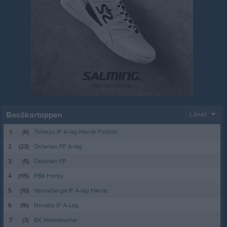
Besökartoppen
Länet
1.
(6)
Tollarps IF A-lag Herrar Fotboll
2.
(23)
Österlen FF A-lag
3.
(5)
Österlen FF
4.
(115)
PBK Hörby
5.
(10)
Vanneberga IF A-lag Herrar
6.
(16)
Nosaby IF A-Lag
7.
(3)
BK Veteranerna