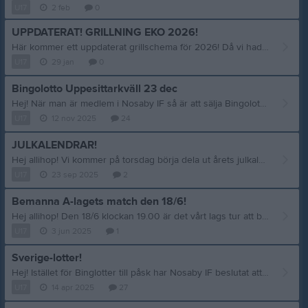
U17
2 feb
0
UPPDATERAT! GRILLNING EKO 2026!
Här kommer ett uppdaterat grillschema för 2026! Då vi hade ytterligare tre platser att tillsätta så har vi använt oss utav https://slumpgenerator.nu/ för att lotta fram dessa. Nedan ser ni vilka som ansvarar för att de fyra olika passen fungerar: Söndagen 15/2 Kl 10.00 - 13.00 = Tage och Body. Kl 13.00 - 16.00 = Leo RC och Bryan. Lördagen 23/5 Kl 10.00 - 13.00 = Seth och Edvin. Kl 13.00 - 16.00 = Selman och Victor. http://www.nosabyif.nu/Document Via länken ovan och filen som heter Grillinstruktion EKO finner ni ytterligare info. Läs gärna på denna innan ert pass. OBS! Vill bara förtydliga att det INTE är era barn som ska sköta grillningen, utan det är någon av målsman som sköter och ansvarar för att detta fungerar. Tack för er hjälp!
U17
29 jan
0
Bingolotto Uppesittarkväll 23 dec
Hej! När man är medlem i Nosaby IF så är att sälja Bingolotter en obligatorisk försäljning och samtliga spelare ska sälja minst 6 lotter. För varje lott vi lyckas sälja över vår tilldelade kvot så tillfaller en del av vinsten lagkassan. Följande lotter finns att sälja Bingolott Enkellott = 100:-/st Dubbellott X2 = 200:-/st Bingolott Trippellott X3 = 300:-/st Senast den 3 december skall beställningen betalas via swish till nr: 0733-308439. OBS! Ange spelarens namn och bingo-lott vid betalning. Skriv nedan i kommentarerna hur många lotter ni vill ha. // Ledarna
U17
12 nov 2025
24
JULKALENDRAR!
Hej allihop! Vi kommer på torsdag börja dela ut årets julkalendrar till killarna, vilket är en obligatorisk försäljning när man spelar i Nosaby IF. Samtliga spelare förväntas sälja 5 st var och kalendrarna kostar 60:-/st - Ni kan behålla kalendrarna själva eller sälja dem vidare. Senast den 10/10 ska samtliga ha betalat in 300 kr till Marcus via swish på 0733-30 84 39. Ange spelarens namn och julkalender vid betalning. Väldigt uppskattat om samtliga kan betala tidigare så att vi kan redovisa försäljningen till klubben så fort som möjligt! Tack för er hjälp! // Ledarna
U17
23 sep 2025
2
Bemanna A-lagets match den 18/6!
Hej allihop! Den 18/6 klockan 19.00 är det vårt lags tur att bemanna A-lagets match mot Karlshamn. Antal engagerade per match är 4 vuxna som sköter kiosk o grill samt 6-8 ungdomar som är bollkallar. Via denna länken finns där ytterligare info: file:///C:/Users/Anv%C3%A4ndaren/Downloads/Bollkalleinstruktion%20(1).pdf Vår förhoppning är att vi ska kunna få ihop 4 vuxna och 8 st av killarna som anmäler sig frivilligt, om inte så blir vi tvingade att lotta. Anmälan kan ni göra här nere via kommentarerna. Tack för er hjälp! // Ledarna.
U17
3 jun 2025
1
Sverige-lotter!
Hej! Istället för Binglotter till påsk har Nosaby IF beslutat att alla lag ska sälja Sverigelotter. U16 har som minsta krav att sälja 5 lotter per spelare, säljer man fler så tillfaller vinsten lagkassan. Skriv nedan i kommentarerna hur många lotter ni önskar köpa! Lotterna kommer delas ut under veckan i samband med träning eller match. Ni kommer då få swisha Marcus på 0733- 30 84 39, märk betalningen med namn och Sverigelotter. Lottpris är 100kr/lott.
U17
14 apr 2025
27