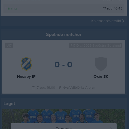
17 aug, 16:45
Träning
Kalenderöversikt
Spelade matcher
U17
P17 Div.1 2026 Sydöstra Götaland
0 - 0
Nosaby IF
Oxie SK
7 aug, 19:00
Nya Vallbjörka A-plan
Laget
Truppen