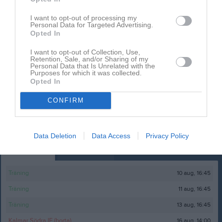
Ingen video uppladdad
Logga in och ladda upp ert första klipp
I want to opt-out of processing my
Personal Data for Targeted Advertising.
Opted In
Senast uppdaterade album
I want to opt-out of Collection, Use,
Retention, Sale, and/or Sharing of my
Personal Data that Is Unrelated with the
Purposes for which it was collected.
Opted In
CONFIRM
Inget album finns skapat
Logga in som administratör och skapa ert första album
Data Deletion
Data Access
Privacy Policy
Kalender
På gång
10 aug, 16:45
Träning
11 aug, 16:45
Träning
13 aug, 16:45
Träning
16 aug, 14:00
Kalmar Södra IF (borta)