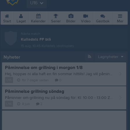
U16
Start
Laget
Kalender
Serier
Bilder
Video
Gästbok
Mer
Nästa match
Kulladals FF blå
15 aug, 10:45
Kulladals idrottsplats
Nyheter
Lagnyheter
Påminnelse om grillning i morgon 1/8
Hej, hoppas ni alla haft en fin sommar hittills! Jag vill påminna om helgens grillning som är i morgon. 10.00 -13.09: Khaled & Enzo 13.00 - 16.00: Roman & Edwin Önskar alla en fortsatt fin sommar
U16
för 7 dagar sedan
0
Påminnelse grillning söndag
Påminner om grillning nu på söndag för: Kl: 10.00 - 13.00 Zerry & Leonit Kl: 13.00 - 16.00 Alfred & Malick
U16
8 jun
2