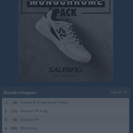
Besökartoppen
Länet
1.
(6)
Tollarps IF A-lag Herrar Fotboll
2.
(23)
Österlen FF A-lag
3.
(5)
Österlen FF
4.
(115)
PBK Hörby