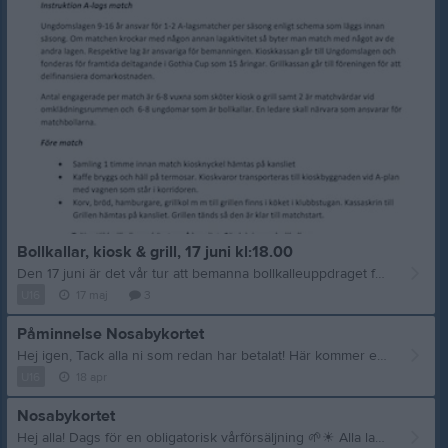
Bollkallar, kiosk & grill, 17 juni kl:18.00
Den 17 juni är det vår tur att bemanna bollkalleuppdraget för NIF - Lilla Torg FF med 8 spelare & 6 vuxna, bifogar info om detta. Uppstår förhinder ser ni själva till att ordna ersättare från laget. Följande spelare samt någon vuxen blir tilldelade detta uppdrag: Khaled + en vuxen (Grill) Zeri + en vuxen (Grill) Malick + en vuxen (Kiosk) Roman + en vuxen (Kiosk) Romeo + en vuxen (Matchvärd) Leonit + en vuxen (Matchvärd) Amir Hussein
U16
17 maj
3
Påminnelse Nosabykortet
Hej igen, Tack alla ni som redan har betalat! Här kommer en påminnelse till er andra
U16
18 apr
Nosabykortet
Hej alla! Dags för en obligatorisk vårförsäljning
🌱
☀
Alla lag i Nosaby kommer i år att sälja ett rabattkort - Nosabykortet. Detta är framtaget tillsammans med klubbens samarbetspartners och ger rabatter hos de företagen. Nosabykortet kostar 150 kr. U16 elit ska sälja 3 Nosabykort per person dvs 3×150 kr. Jag kommer att dela ut korten efter träningarna nästa vecka. Swisha mig 450 kr så snart som möjligt. (0736-310789). Om någon har svårt att betala innan ni sålt korten kan ni höra av er till mig, så försöker vi lösa det. Absolut sista datum för betalning är 1 maj. Giltighetstiden för Nosabykortet är t o m 18 juni så fint om alla kommer igång med försäljning så snart som möjligt.