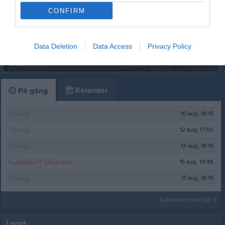
CONFIRM
Data Deletion
Data Access
Privacy Policy
VM 2020
10 bilder
Kalender
På gång
10 aug, 18:15
Träning
12 aug, 17:00
Träning
13 aug, 18:15
Träning
15 aug, 10:45
Kulladals FF blå (borta)
17 aug, 18:15
Träning
Kalenderöversikt
Laget