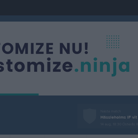
Nästa match
Hässleholms IF vit
14 aug, 18:30
Österås I