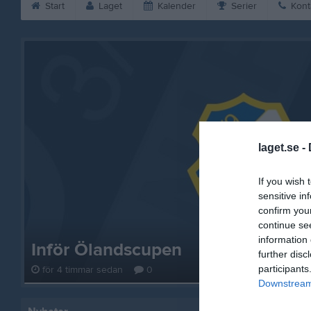
Start
Laget
Kalender
Serier
Kont
laget.se -
If you wish 
sensitive in
confirm you
continue se
information 
Inför Ölandscupen
further disc
participants
för 4 timmar sedan
0
Downstream 