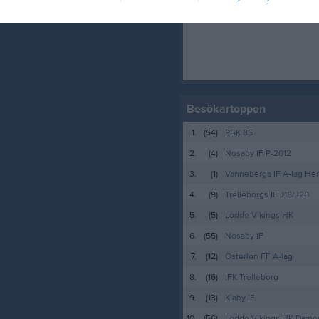
Besökartoppen
1.
(54)
PBK 85
2.
(4)
Nosaby IF P-2012
3.
(1)
Vanneberga IF A-lag Her
4.
(9)
Trelleborgs IF J18/J20
5.
(5)
Lödde Vikings HK
6.
(55)
Nosaby IF
7.
(12)
Österlen FF A-lag
8.
(16)
IFK Trelleborg
9.
(13)
Kiaby IF
10.
(56)
Lödde Vikings HK Damer 