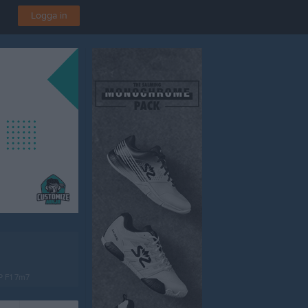
Logga in
P F1 7m7