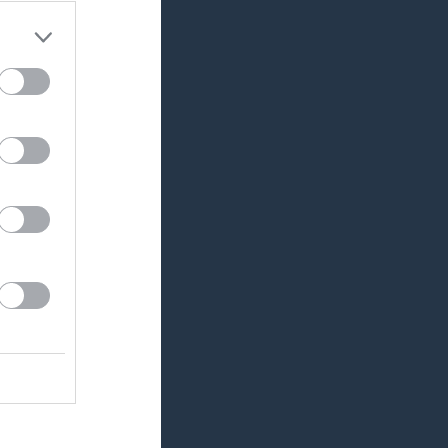
ollen
ovsfotbollen
Anmäl Dig till Sommarlovsfotbollen 4-5 augusti