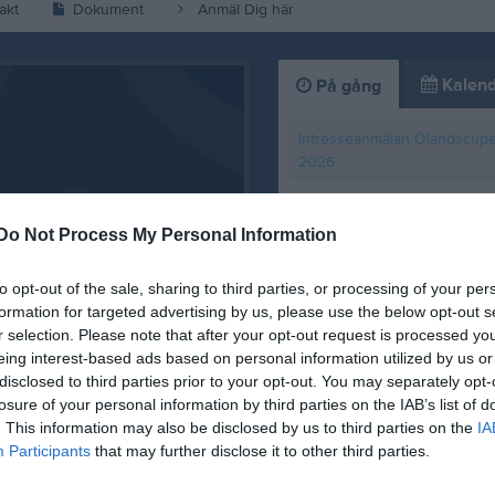
akt
Dokument
Anmäl Dig här
Kalend
På gång
Intresseanmälan Ölandscup
2026
Träning
Do Not Process My Personal Information
Träning
Hässleholms IF vit (borta)
to opt-out of the sale, sharing to third parties, or processing of your per
formation for targeted advertising by us, please use the below opt-out s
Rinken FC svart (borta)
r selection. Please note that after your opt-out request is processed y
eing interest-based ads based on personal information utilized by us or
K
disclosed to third parties prior to your opt-out. You may separately opt-
Lagindelning Öla
losure of your personal information by third parties on the IAB’s list of
. This information may also be disclosed by us to third parties on the
IA
15 jul
0
Participants
that may further disclose it to other third parties.