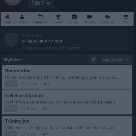
P2017
Start
Laget
Kalender
Serier
Bilder
Video
Gästbok
Mer
Nästa match
Skiljebo SK P 17 Röd
15 aug, 00:00
Kristinelunds Sportfält
Nyheter
Lagnyheter
Sommarlov
Nu tar vi sommarlov från träning. Startar upp igen 3 augusti, kallelse kommer. Trevlig sommar! //Ledarna
P2017
24 jun
0
Kallelser/återbud
Vi får många sena återbud och en del svarar inte på kallelser. Vi ber er vänligen att svara på kallelser i god tid och vid återbud hör av er och gärna så tidigt som möjligt. //Ledarna
P2017
15 jun
0
Träning juni
Vi kommer träna juni ut för att sedan ta lite sommarlov. Åter med mer info när vi börjar igen och då kommer även en kallelse. //Ledarna
P2017
15 jun
0