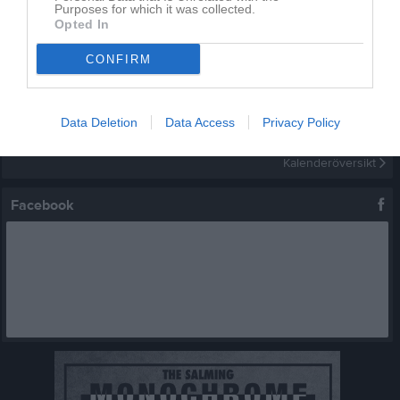
Purposes for which it was collected.
10 aug, 17:00
Träning
Opted In
11 aug, 18:00
Intresseanmälan fotbollensdag 22/8
CONFIRM
12 aug, 17:00
Träning
15 aug, 00:00
Skiljebo SK P 17 Svart (hemma)
Data Deletion
Data Access
Privacy Policy
15 aug, 00:00
Skiljebo SK P 17 Röd (hemma)
Kalenderöversikt
Facebook