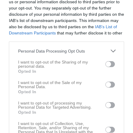
us or personal information disclosed to third parties prior to
your opt-out. You may separately opt-out of the further
disclosure of your personal information by third parties on the
IAB’s list of downstream participants. This information may
also be disclosed by us to third parties on the
IAB’s List of
Downstream Participants
that may further disclose it to other
Ingen video uppladdad
third parties.
Logga in och ladda upp ert första klipp
Personal Data Processing Opt Outs
Senast uppdaterade album
I want to opt-out of the Sharing of my
personal data.
Opted In
I want to opt-out of the Sale of my
Personal Data.
Opted In
Inget album finns skapat
I want to opt-out of processing my
Logga in som administratör och skapa ert första album
Personal Data for Targeted Advertising.
Opted In
Kalender
På gång
I want to opt-out of Collection, Use,
Retention, Sale, and/or Sharing of my
Personal Data that Is Unrelated with the