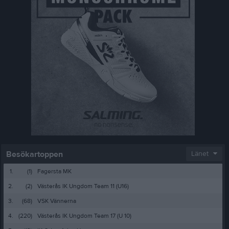
Besökartoppen
Länet
1.
(1)
Fagersta MK
2.
(2)
Västerås IK Ungdom Team 11 (U16)
3.
(68)
VSK Vännerna
4.
(220)
Västerås IK Ungdom Team 17 (U 10)