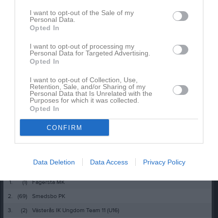
I want to opt-out of the Sale of my
13 aug, 17:00
Bemanning grill (VIK - Almtuna)
Personal Data.
Opted In
29 aug, 13:15
Bemanning 50/50 lotter (VIK-Frisk Asker)
I want to opt-out of processing my
Personal Data for Targeted Advertising.
Kalenderöversikt
Opted In
Facebook
I want to opt-out of Collection, Use,
Retention, Sale, and/or Sharing of my
Personal Data that Is Unrelated with the
Purposes for which it was collected.
Opted In
CONFIRM
Data Deletion
Data Access
Privacy Policy
Besökartoppen
Länet
1.
(1)
Fagersta MK
2.
(69)
Smedsbo PK
3.
(2)
Västerås IK Ungdom Team 11 (U16)