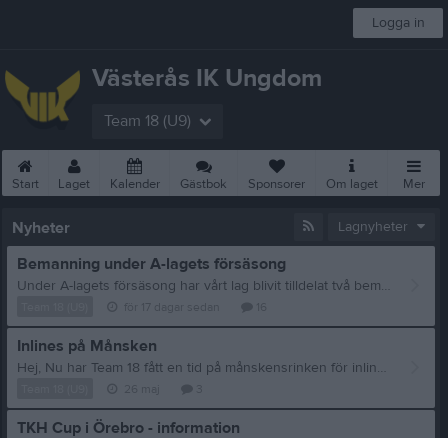
Logga in
Västerås IK Ungdom
Team 18 (U9)
Start
Laget
Kalender
Gästbok
Sponsorer
Om laget
Mer
Nyheter
Lagnyheter
Bemanning under A-lagets försäsong
Under A-lagets försäsong har vårt lag blivit tilldelat två bemanningspass. Den som tar ett pass under försäsongen får färre pass under ordinarie säsong. Vi hoppas att vi fyller platserna med frivilligt anmälda. Om vi inte får tillräckligt många frivilliga kommer passen att fördelas ut. Kan man inte ta sitt tilldelade pass ansvarar man själv för att ordna en ersättare. Följande pass ska bemannas: 13 augusti – grillen - platserna fyllda • 3 personer • Samling kl. 17.00 29 augusti – försäljning av 50/50-lotter • 6 personer • Samling kl. 13.15 Kommentera senast den 31 juli vilket pass du kan ta. Tack på förhand och fortsatt trevlig sommar!
Team 18 (U9)
för 17 dagar sedan
16
Inlines på Månsken
Hej, Nu har Team 18 fått en tid på månskensrinken för inlines om man är intresserad. Vi kör söndagar kl. 09:00-10:00 Följande datum: 31/5, 7/6, 14/6, 28/6 Plats: Månskensrinken (Rocklunda) Det är bara att komma. Ingen anmälan behövs.
Team 18 (U9)
26 maj
3
TKH Cup i Örebro - information