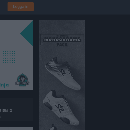
Logga in
 Blå 2
A