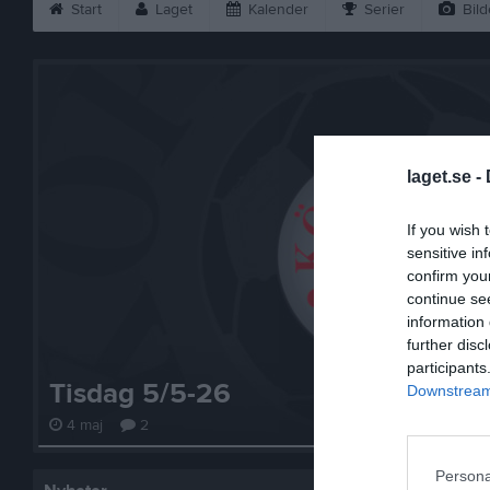
Start
Laget
Kalender
Serier
Bild
laget.se -
If you wish 
sensitive in
confirm you
continue se
information 
further disc
participants
Tisdag 5/5-26
Downstream 
4 maj
2
Persona