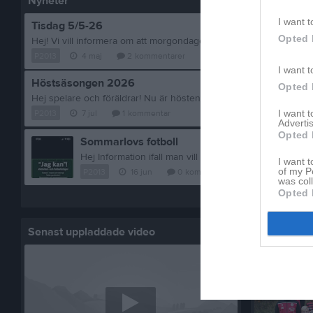
Nyheter
I want t
Tisdag 5/5-26
Opted 
P2013
4 maj
2
kommentarer
I want t
Höstsäsongen 2026
Opted 
P2013
7 jul
1
kommentar
I want 
Advertis
Opted 
Sommarlovs fotboll
Hej Information ifall man vill spela fotboll på sommarlo
I want t
of my P
P2013
16 jun
0
kommentarer
was col
Opted 
Visa fler nyheter
Senast uppladdade video
Senast up