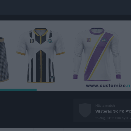
Nästa match
Västerås SK FK P13
16 aug, 14:15
Skälby IP 