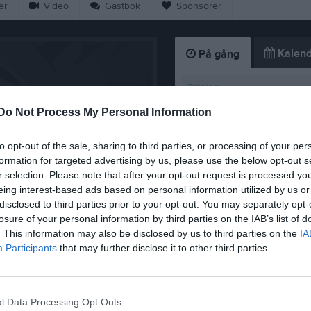
er
Video
Gästbok
Sponsorer
Kalend
På gång
Träning
Träning
Do Not Process My Personal Information
Träning
to opt-out of the sale, sharing to third parties, or processing of your per
Västerås SK FK P13 Blå 2
formation for targeted advertising by us, please use the below opt-out s
(borta)
r selection. Please note that after your opt-out request is processed y
eing interest-based ads based on personal information utilized by us or
Träning
disclosed to third parties prior to your opt-out. You may separately opt-
losure of your personal information by third parties on the IAB’s list of
K
. This information may also be disclosed by us to third parties on the
IA
Höstsäsongen 20
Participants
that may further disclose it to other third parties.
7 jul
1
l Data Processing Opt Outs