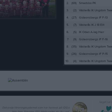
2.
(69)
Smedsbo PK
3.
(2)
Västerås IK Ungdom Team
4.
(27)
Gideonsbergs IF F-13
5.
(7)
Västerås IK J 18 Elit
6.
(5)
IK Oden A-lag Herr
7.
(9)
Gideonsbergs IF F-16
8.
(35)
Västerås IK Ungdom Team
9.
(26)
Gideonsbergs IF P-15
10.
(4)
Västerås IK Ungdom Team
laget.se
Det enda föreningssystemet som har hamnat på IDG:s
lista över Sveriges 100 bästa sajter sju år i rad.