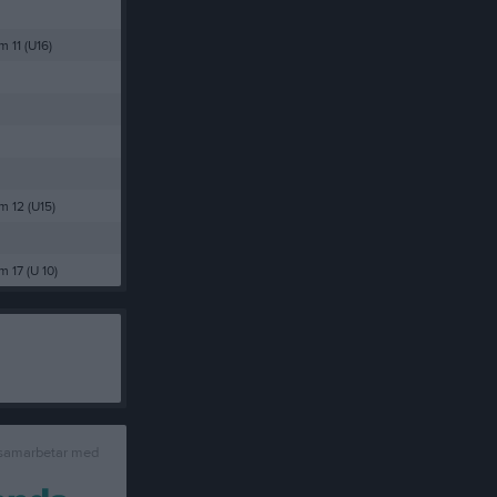
 11 (U16)
 12 (U15)
 17 (U 10)
 samarbetar med