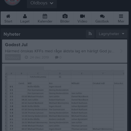
Oldboys
Start
Laget
Kalender
Bilder
Video
Gästbok
Mer
Nyheter
Lagnyheter
Godast Jul
Härmed önskas KFFs med råge äldsta lag en härligt God jul och ett stundande Gott nytt år. Det har inte undgått någon att samtliga deltagare snäppat upp sig rejält under denna rappa höstsäsong. Ät nu upp er rejält och kom tyngre än någonsin till vårsäsongen som blir något utöver det vanliga. "Det finns inga förluster. Antingen vinner man eller så lär man sig något!"
Oldboys
24 dec 2019
0