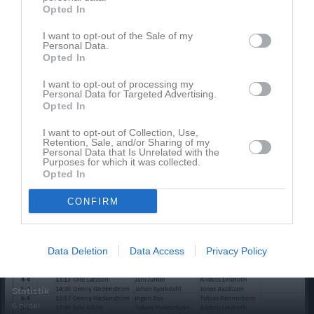
Opted In
Senast uppladdade video
I want to opt-out of the Sale of my
Personal Data.
Opted In
I want to opt-out of processing my
Personal Data for Targeted Advertising.
Opted In
I want to opt-out of Collection, Use,
Årets Första Mål
Retention, Sale, and/or Sharing of my
Ledtråd... vem som gjorde årets första mål säso...
Personal Data that Is Unrelated with the
Purposes for which it was collected.
Opted In
Senast uppdaterade album
CONFIRM
Data Deletion
Data Access
Privacy Policy
Statistik
6 bilder