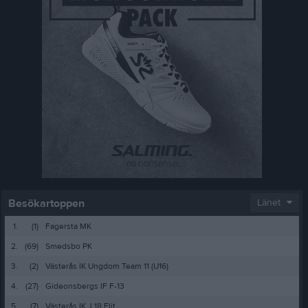
Besökartoppen
Länet
1.
(1)
Fagersta MK
2.
(69)
Smedsbo PK
3.
(2)
Västerås IK Ungdom Team 11 (U16)
4.
(27)
Gideonsbergs IF F-13
5.
(7)
Västerås IK J 18 Elit