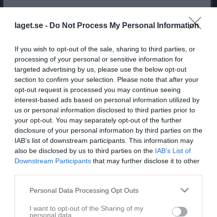
Poängkung halvvägs
Skyttekung, asskung och totalpoängkung
laget.se -
Do Not Process My Personal Information
Oldboys
24 dec 2019
0
If you wish to opt-out of the sale, sharing to third parties, or
Visa fler nyheter
processing of your personal or sensitive information for
targeted advertising by us, please use the below opt-out
section to confirm your selection. Please note that after your
opt-out request is processed you may continue seeing
interest-based ads based on personal information utilized by
us or personal information disclosed to third parties prior to
your opt-out. You may separately opt-out of the further
disclosure of your personal information by third parties on the
IAB’s list of downstream participants. This information may
also be disclosed by us to third parties on the
IAB’s List of
Downstream Participants
that may further disclose it to other
third parties.
Personal Data Processing Opt Outs
I want to opt-out of the Sharing of my
personal data.