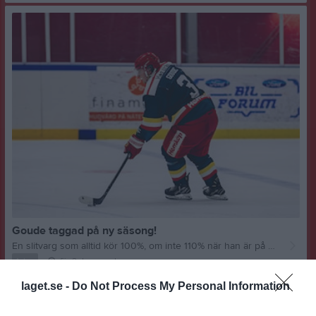
Goude taggad på ny säsong!
En slitvarg som alltid kör 100%, om inte 110% när han är på planen. Borrar ner huvudet och kämpar för skölden helt enkelt. Vi är glada att Emil Goude vill vara med oss även i vinter när vi går för toppen av HockeyTrean. Goude kan spela både back och forward och gör jobbet oavsett position. Foto: Elin Johansson
A-lag
för 2 dagar sedan
laget.se -
Do Not Process My Personal Information