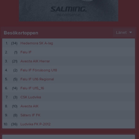
Besökartoppen
Länet
1.
(34)
Hedemora SK A-lag
2.
(1)
Falu IF
3.
(21)
Avesta AIK Herrar
4.
(2)
Falu IF Försäsong U18
5.
(5)
Falu IF U16 Regional
6.
(14)
Falu IF U15_16
7.
(3)
CSK Ludvika
8.
(10)
Avesta AIK
9.
(8)
Säters IF FK
10.
(36)
Ludvika FK P-2012