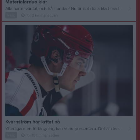
Materialarduo klar
Alla har ni väntat, och hållt andan! Nu är det dock klart med en duo materialare inför säsongen. Vi är oerhört glada över att få behålla Roland Persson med huvudansvaret. Tillkommer gör också Mats Erlandsson som fanns med och hjälpte till i slutet på föregående säsong. Vi har även god förhoppning om att kunna ha ännu en sidekick till dessa rutinerade herrar. Återkommer om det!
A-lag
för 2 timmar sedan
Kvarnström har kritat på
Ytterligare en förlängning kan vi nu presentera. Det är den egna produkten Linus Kvarnström som aviserat sin fortsättning i rödvitt säsongen 26/27. 22-åringen noterades för elva matcher och sju poäng föregående säsong. Kul att du krigar vidare #16 Foto: Elin Johansson
A-lag
för 15 timmar sedan