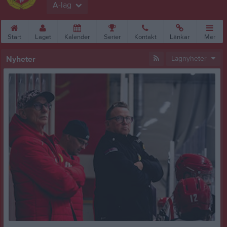
A-lag
Start
Laget
Kalender
Serier
Kontakt
Länkar
Mer
Nyheter
Lagnyheter