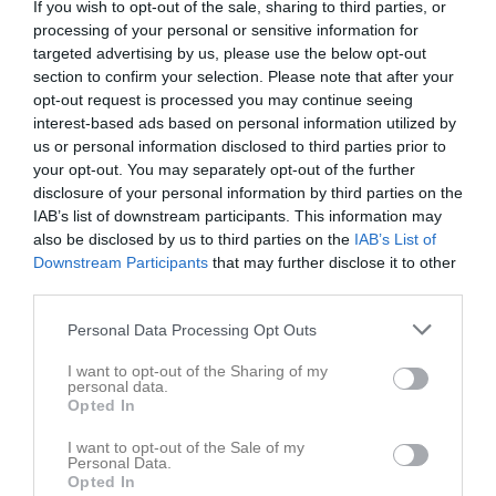
If you wish to opt-out of the sale, sharing to third parties, or
processing of your personal or sensitive information for
targeted advertising by us, please use the below opt-out
section to confirm your selection. Please note that after your
opt-out request is processed you may continue seeing
interest-based ads based on personal information utilized by
us or personal information disclosed to third parties prior to
your opt-out. You may separately opt-out of the further
disclosure of your personal information by third parties on the
IAB’s list of downstream participants. This information may
also be disclosed by us to third parties on the
IAB’s List of
Downstream Participants
that may further disclose it to other
third parties.
Stabil poängmakare klar för fortsättning
Han har under flera år tillhört toppen av poängligan och har ett erkänt vasst skott. Nu står det klart att LAIK-bördige 31-åringen Tobias Lindgren går in på sin tolfte hela säsong i representationslaget. En spelare som alltid gör jobbet och som sällan går lottlös ur poängprotokollet. Senaste säsongen blev det 23 poäng fördelat på 13 mål och 10 assist på sina 15 matcher i rödvitt. Att vi fortsatt kommer få se poäng från #14 vågar vi lova. Oerhört kul att du vill vara med och köra en säsong till! Foto: Elin Johansson
Personal Data Processing Opt Outs
A-lag
11 jun
I want to opt-out of the Sharing of my
personal data.
Opted In
I want to opt-out of the Sale of my
Personal Data.
Opted In