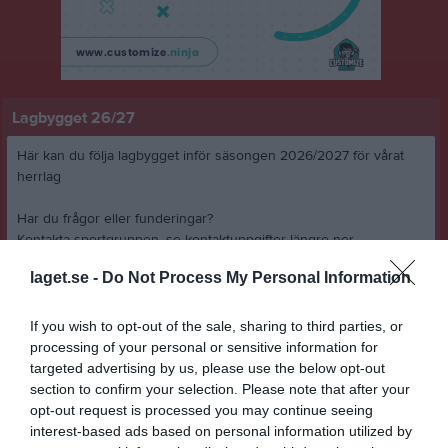
Lagbygget 26/27
Här kan du följa lagbygget inför säsongen 2026/2027 för vårat
herrlag
Har du frågor eller funderingar?
Kontakta sportgruppen, se kontaktuppgifter längre ner
laget.se -
Do Not Process My Personal Information
Målvakter
Fredrik Palmberg - Förlängt
Andreas Åström - Förlängt
If you wish to opt-out of the sale, sharing to third parties, or
processing of your personal or sensitive information for
Backar
targeted advertising by us, please use the below opt-out
Arvid Andrén - Förlängt
section to confirm your selection. Please note that after your
Axel Andrén - NY från BK Ockra
opt-out request is processed you may continue seeing
Tim Johansson - Förlängt
interest-based ads based on personal information utilized by