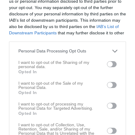
Samuel Rutevik - Förlängt
us or personal information disclosed to third parties prior to
Emil Persson - Förlängt
your opt-out. You may separately opt-out of the further
disclosure of your personal information by third parties on the
Forwards
IAB’s list of downstream participants. This information may
Jakob Agnér - Förlängt
also be disclosed by us to third parties on the
IAB’s List of
Kalle Olhans Lind - Förlängt
Downstream Participants
that may further disclose it to other
Adrian Brenden - Förlängt
third parties.
Fredrik Björklund - Förlängt
Albin Engström - Förlängt
Personal Data Processing Opt Outs
Ronnie Skoglund - Förlängt
I want to opt-out of the Sharing of my
Elias Berglund - Förlängt
personal data.
Ludwig Karlsson - Förlängt
Opted In
Alve Bergfeldt - NY från Strömsbro J18
Eddie Forsberg - NY från Falu IF J20
I want to opt-out of the Sale of my
Personal Data.
Tobias Lindgren - Förlängt
Opted In
Emil Goude - Förlängt
I want to opt-out of processing my
Sportgrupp
Personal Data for Targeted Advertising.
Opted In
Lucas Byhlin - 072-536 60 38
Jakob Herre - 076 855 65 58
I want to opt-out of Collection, Use,
Retention, Sale, and/or Sharing of my
Personal Data that Is Unrelated with the
Tränare