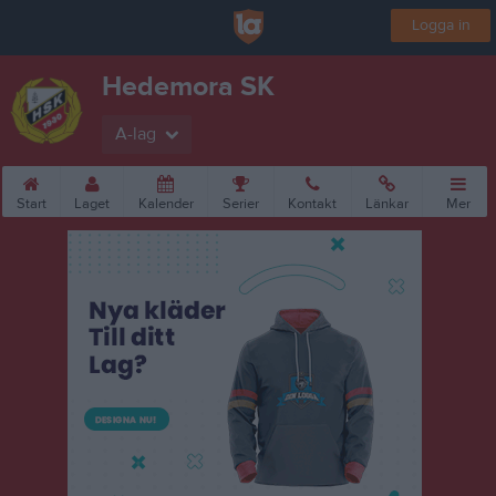
Logga in
Hedemora SK
A-lag
Start
Laget
Kalender
Serier
Kontakt
Länkar
Mer