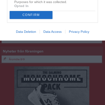
Purposes for which it was collected.
Torbjörn Persson - Huvudtränare
Opted In
Lagledare
Jakob Herre
CONFIRM
Materialare
Roland Persson
Mats Erlandsson - NY
Data Deletion
Data Access
Privacy Policy
Matchanalytiker
Daniel Berglund
Nyheter från föreningen
Årsmöte 8/9