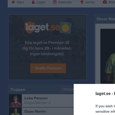
Start
Laget
Kalender
Serier
Bild
Oscar Nor
Truppen
Utespelare
laget.se -
2
Loke Persson
Bilder på
Höger/Vänster 6
If you wish 
6
Oscar Norlin
sensitive in