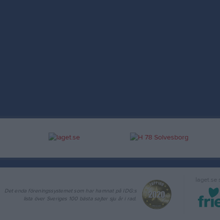
laget.se
Det enda föreningssystemet som har hamnat på IDG:s
lista över Sveriges 100 bästa sajter sju år i rad.