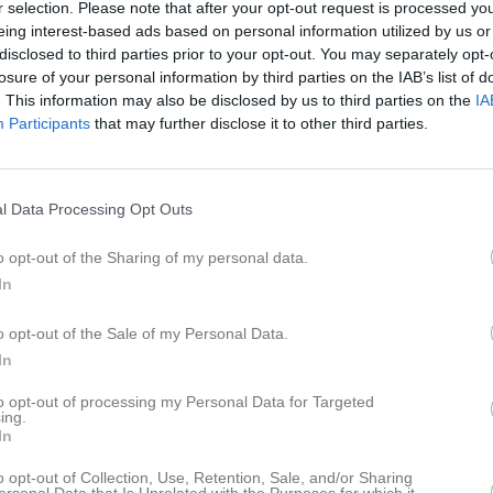
r selection. Please note that after your opt-out request is processed y
eing interest-based ads based on personal information utilized by us or
disclosed to third parties prior to your opt-out. You may separately opt-
losure of your personal information by third parties on the IAB’s list of
Inga bilder hittades
. This information may also be disclosed by us to third parties on the
IA
Participants
that may further disclose it to other third parties.
för Oscar Norlin
l Data Processing Opt Outs
M
G
up
o opt-out of the Sharing of my personal data.
 Herr div 2-4 Syd (Herr 4 Syd Nordöstra)
18
31
In
 Herr 4 Syd (Herr 4 Syd Nordöstra | Grundserie)
11
0
o opt-out of the Sale of my Personal Data.
29
31
In
de matcher
G
Mål
A
Assist
Utv
Utvisningsminuter
P
Poäng
to opt-out of processing my Personal Data for Targeted
ing.
In
o opt-out of Collection, Use, Retention, Sale, and/or Sharing
för Oscar Norlin