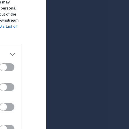
ou may
 personal
out of the
 downstream
B’s List of
A
Utv
P
0
3
0
0
0
0
0
3
0