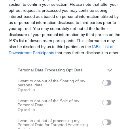
section to confirm your selection. Please note that after your
Stort tack till Ebe Plant!
opt-out request is processed you may continue seeing
Ebe Plant har gett vår förening fina våriga blommor att sätta i våra ytterkrukor. Om vi sköter dem fint kanske vi kan få andra blommor under året att byta ut i krukorna utifrån årstid.
interest-based ads based on personal information utilized by
Gränna AIS
19 mar
us or personal information disclosed to third parties prior to
your opt-out. You may separately opt-out of the further
Styrelseprotokoll 260215
disclosure of your personal information by third parties on the
Nu finns senaste protokoll från styrelsemöte utlagt här
IAB’s list of downstream participants. This information may
Gränna AIS
13 mar
also be disclosed by us to third parties on the
IAB’s List of
Downstream Participants
that may further disclose it to other
third parties.
Personal Data Processing Opt Outs
I want to opt-out of the Sharing of my
personal data.
Opted In
I want to opt-out of the Sale of my
Personal Data.
Opted In
I want to opt-out of processing my
Personal Data for Targeted Advertising.