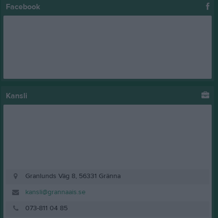
Facebook
Kansli
Granlunds Väg 8, 56331 Gränna
kansli@grannaais.se
073-811 04 85