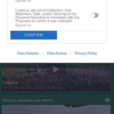
Opted In
I want to opt-out of Collection, Use,
Årets GAISare och ny styrelse
Retention, Sale, and/or Sharing of my
Personal Data that Is Unrelated with the
Igår måndag kväll höll vi årsmöte. Kul att medlemmar engagerar sig! Det blev långa och många diskussioner. Hududnyheterna i korthet: Årets GAISare. Han har fått fotbollen att fungera och har fått ledare och aktiva att känna sig välkomna, där han är ledare för F13/14, stöttar A-laget, drivande i fotbollssektionen, medskapare till ledarmanualer och utbildat ungdomsdomare som även fått nytt domarheadset. Ställer upp var det behövs som t.ex. Diggiloo, medlemskvällar, läxhjälp, valberedningen så han är en engagerad medlem som brinner för sin idrottsklubb och är väl värd denna utmärkelse. Grattis Jimmi Törnebladh! Ny styrelse: Ordförande Fredrik Wadsten Kassör Camilla Cronholm Ledamot Gustav Kalogirou Suppleant Malin Fransson Övriga kvar sedan tidigare: Kristofer Wahlgren, Emil Carlsson, Linus Östlund, Johanna Carlsson och Magnus Strand som suppleant Revisorer: Jenny Carlsson Svärd och Sofia Lindh Revisorssuppleanter: Bosse Svensson och Lena Eriksson Stort tack till de som avgår: Henrik Berntsson Erling Wulff Ann Sandberg
Purposes for which it was collected.
Gränna AIS
10 mar
Opted In
Visa fler nyheter
CONFIRM
Senast uppladdade video
Data Deletion
Data Access
Privacy Policy
Diggiloo
En film frän förra årets Diggiloo. Du har väl i...
Senast uppdaterade album