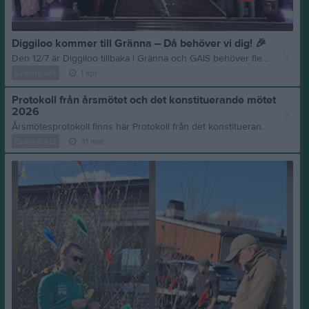
Diggiloo kommer till Gränna – Då behöver vi dig!
🎉
Den 12/7 är Diggiloo tillbaka i Gränna och GAIS behöver fler som vill hjälpa till! Vi söker medarbetare till bl.a. scen- och arenabygge/rivning samt värdar/värdinnor under kvällen. Vill du vara med på ett roligt arrangemang och känna riktig GAIS-gemenskap?
Gränna AIS
1 apr
Protokoll från årsmötet och det konstituerande mötet
2026
Årsmötesprotokoll finns här Protokoll från det konstituerande mötet finns här
Gränna AIS
31 mar