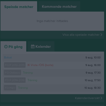
Kommande matcher
Spelade matcher
Inga matcher hittades
Visa alla spelade matcher
Kalender
På gång
9 aug, 10:00
Bokat
9 aug, 16:00
FO P 2012-2013
IK Vista /ÖIS (borta)
9 aug, 17:30
FO Oldboys
Träning
10 aug, 17:50
FO P 2014-2016
Träning
10 aug, 18:30
FO Herr
Träning
Kalenderöversikt