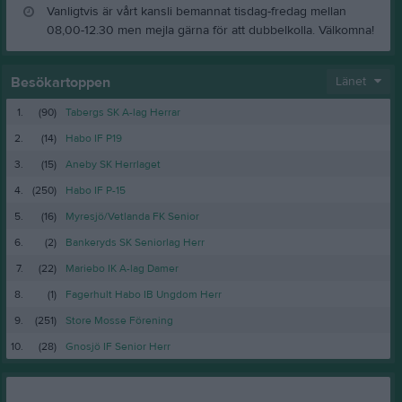
Vanligtvis är vårt kansli bemannat tisdag-fredag mellan
08,00-12.30 men mejla gärna för att dubbelkolla. Välkomna!
Besökartoppen
Länet
1.
(90)
Tabergs SK A-lag Herrar
2.
(14)
Habo IF P19
3.
(15)
Aneby SK Herrlaget
4.
(250)
Habo IF P-15
5.
(16)
Myresjö/Vetlanda FK Senior
6.
(2)
Bankeryds SK Seniorlag Herr
7.
(22)
Mariebo IK A-lag Damer
8.
(1)
Fagerhult Habo IB Ungdom Herr
9.
(251)
Store Mosse Förening
10.
(28)
Gnosjö IF Senior Herr