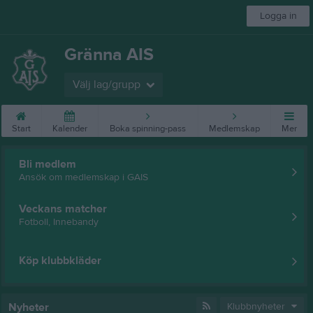
Logga in
Gränna AIS
Välj lag/grupp
Start
Kalender
Boka spinning-pass
Medlemskap
Mer
Bli medlem
Ansök om medlemskap i GAIS
Veckans matcher
Fotboll, Innebandy
Köp klubbkläder
Nyheter
Klubbnyheter