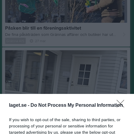
Påsken blir till en föreningsaktivitet
De fina påskträden som Grännas affärer och butiker har utanför sina lokaler utmed Brahegatan är under tillverkning. Idag fredag samlas ett gäng ideella krafter för att påskpynta björkriset och sen köra ut dem. Härligt väder gör att stämningen är på topp i trädgården utanför GAIS-gården. Föreningen fick för några år sedan ta över denna aktivitet när Lions lade ner. Det är vi tacksamma för, det ger ett bra tillskott i föreningens kassa.
Gränna AIS
27 mar
laget.se -
Do Not Process My Personal Information
If you wish to opt-out of the sale, sharing to third parties, or
processing of your personal or sensitive information for
targeted advertising by us, please use the below opt-out