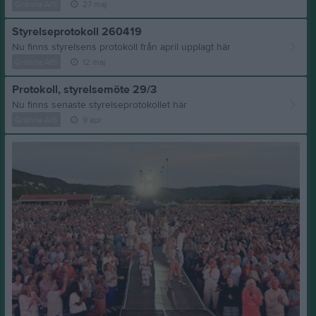
Gränna AIS
27 maj
Styrelseprotokoll 260419
Nu finns styrelsens protokoll från april upplagt här
Gränna AIS
12 maj
Protokoll, styrelsemöte 29/3
Nu finns senaste styrelseprotokollet här
Gränna AIS
9 apr