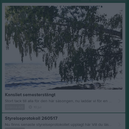
Kansliet semesterstängt
Stort tack till alla för den här säsongen, nu laddar vi för en ny! Kansliet stängt till 11 aug kl 8. Mvh Cita, kanslist Gränna AIS
Gränna AIS
10 jul
Styrelseprotokoll 260517
Nu finns senaste styrelseprotokollet upplagt här Vill du läsa tidigare protokoll: Klicka på "mer" uppe till höger därefter "dokument" till vänster och sen "styrelsen protokoll"