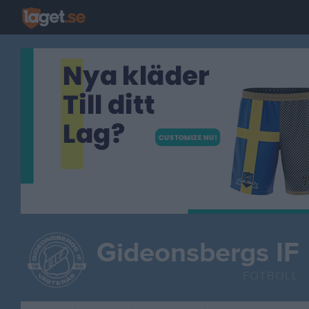
Gideonsbergs IF
FOTBOLL