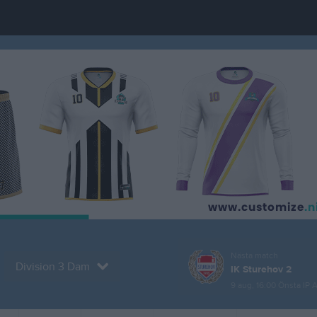
Nästa match
Division 3 Dam
IK Sturehov 2
9 aug, 16:00
Önsta IP 