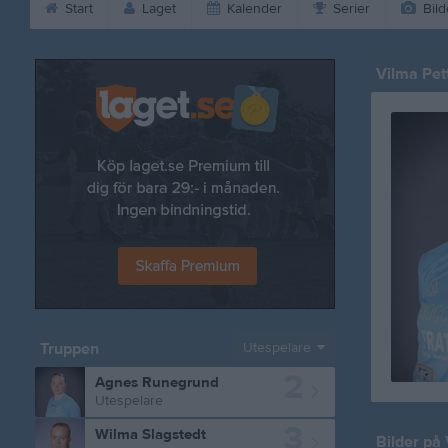
Start
Laget
Kalender
Serier
Bild
Vilma Pet
Truppen
Utespelare
2
Agnes Runegrund
Utespelare
3
Wilma Slagstedt
Bilder på