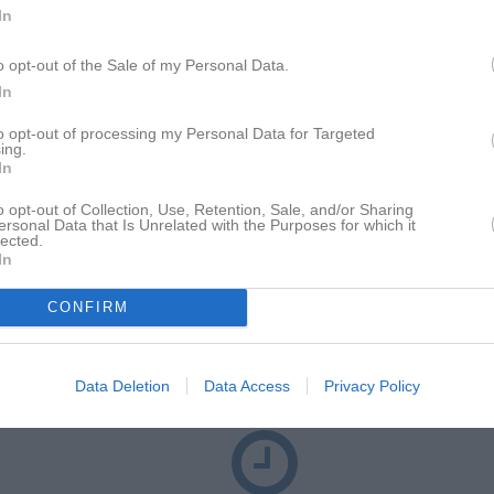
In
 4 Dam Västmanland
3
0
0
o opt-out of the Sale of my Personal Data.
 3 Dam Örebro-Västmanland
1
0
0
In
 3 Dam Örebro-Västmanland
1
0
0
to opt-out of processing my Personal Data for Targeted
 4 Dam Västmanland
10
0
0
ing.
In
erie Dam Västmanland
2
0
0
o opt-out of Collection, Use, Retention, Sale, and/or Sharing
25
0
0
ersonal Data that Is Unrelated with the Purposes for which it
lected.
In
de matcher
G
Mål
A
Assist
GK
Gula kort
RK
Röda kort
P
Poäng
CONFIRM
för Vilma Pettersson
Data Deletion
Data Access
Privacy Policy