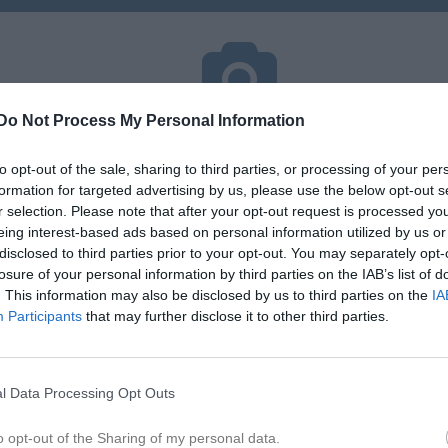
Do Not Process My Personal Information
Inga bilder hittades
to opt-out of the sale, sharing to third parties, or processing of your per
formation for targeted advertising by us, please use the below opt-out s
r selection. Please note that after your opt-out request is processed y
för Vilma Pettersson
eing interest-based ads based on personal information utilized by us or
disclosed to third parties prior to your opt-out. You may separately opt-
M
G
A
G
up
losure of your personal information by third parties on the IAB’s list of
. This information may also be disclosed by us to third parties on the
IA
smatcher 2024
2
0
0
Participants
that may further disclose it to other third parties.
smatcher 2025
3
0
0
salcup västerås
1
0
0
l Data Processing Opt Outs
smatcher 2026
1
0
0
o opt-out of the Sharing of my personal data.
smatch
1
0
0