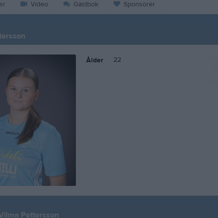
er
Video
Gästbok
Sponsorer
tersson
22
Ålder
 Vilma Pettersson