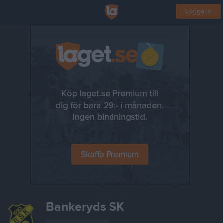
Logga in
Bankeryds SK