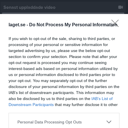
Senast uppladdade video
laget.se -
Do Not Process My Personal Information
If you wish to opt-out of the sale, sharing to third parties, or
processing of your personal or sensitive information for
targeted advertising by us, please use the below opt-out
Ingen video uppladdad
section to confirm your selection. Please note that after your
Logga in och ladda upp ert första klipp
opt-out request is processed you may continue seeing
interest-based ads based on personal information utilized by
Senast uppdaterade album
us or personal information disclosed to third parties prior to
your opt-out. You may separately opt-out of the further
disclosure of your personal information by third parties on the
IAB’s list of downstream participants. This information may
also be disclosed by us to third parties on the
IAB’s List of
Downstream Participants
that may further disclose it to other
third parties.
Inget album finns skapat
Logga in som administratör och skapa ert första album
Personal Data Processing Opt Outs