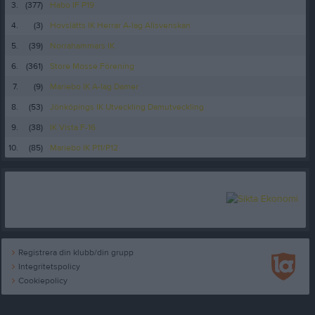
3.
(377)
Habo IF P19
4.
(3)
Hovslätts IK Herrar A-lag Allsvenskan
5.
(39)
Norrahammars IK
6.
(361)
Store Mosse Förening
7.
(9)
Mariebo IK A-lag Damer
8.
(53)
Jönköpings IK Utveckling Damutveckling
9.
(38)
IK Vista F-16
10.
(85)
Mariebo IK P11/P12
Registrera din klubb/din grupp
Integritetspolicy
Cookiepolicy