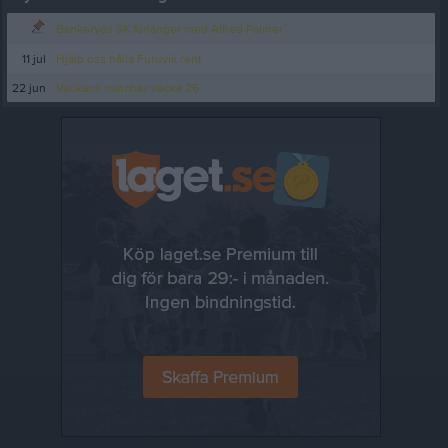
Bankeryds SK förlänger med Alfred Palmer
11 jul
Hjälp oss hålla Furuvik rent
22 jun
Veckans matcher vecka 26