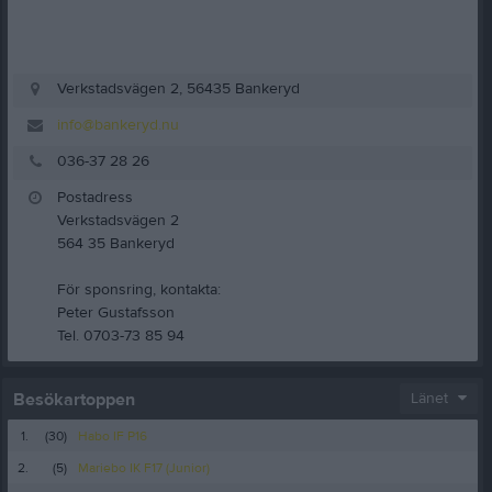
Verkstadsvägen 2, 56435 Bankeryd
info@bankeryd.nu
036-37 28 26
Postadress
Verkstadsvägen 2
564 35 Bankeryd
För sponsring, kontakta:
Peter Gustafsson
Tel. 0703-73 85 94
Besökartoppen
Länet
1.
(30)
Habo IF P16
2.
(5)
Mariebo IK F17 (Junior)