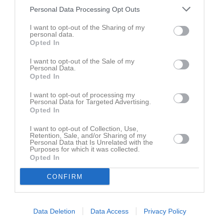
Personal Data Processing Opt Outs
Inget album finns skapat
Logga in som administratör och skapa ert första album
I want to opt-out of the Sharing of my
personal data.
Opted In
Kalender
På gång
I want to opt-out of the Sale of my
Personal Data.
11 aug, 17:30
Träning
Opted In
11 aug, 19:00
Habo IF 5 (borta)
I want to opt-out of processing my
Personal Data for Targeted Advertising.
13 aug, 17:30
Träning
Opted In
15 aug, 15:45
Habo IF 2 (borta)
I want to opt-out of Collection, Use,
Retention, Sale, and/or Sharing of my
18 aug, 17:30
Träning
Personal Data that Is Unrelated with the
Purposes for which it was collected.
Opted In
Kalenderöversikt
CONFIRM
Facebook
Data Deletion
Data Access
Privacy Policy