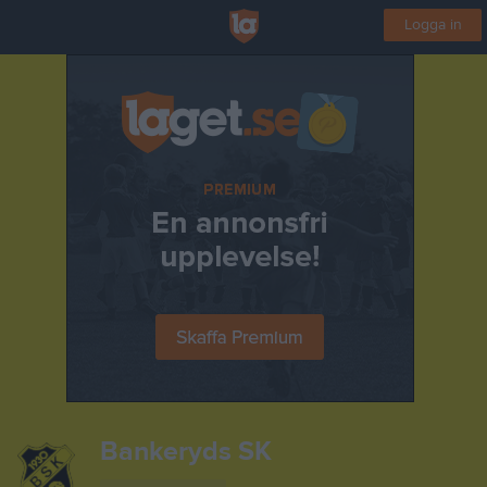
Logga in
Bankeryds SK