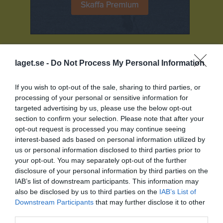
Senast uppladdade video
laget.se -
Do Not Process My Personal Information
If you wish to opt-out of the sale, sharing to third parties, or
processing of your personal or sensitive information for
targeted advertising by us, please use the below opt-out
section to confirm your selection. Please note that after your
Ingen video uppladdad
opt-out request is processed you may continue seeing
Logga in och ladda upp ert första klipp
interest-based ads based on personal information utilized by
us or personal information disclosed to third parties prior to
your opt-out. You may separately opt-out of the further
Senast uppdaterade album
disclosure of your personal information by third parties on the
IAB’s list of downstream participants. This information may
also be disclosed by us to third parties on the
IAB’s List of
Downstream Participants
that may further disclose it to other
third parties.