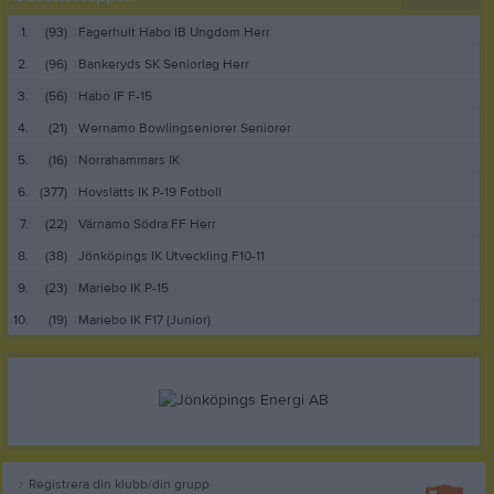
1.
(93)
Fagerhult Habo IB Ungdom Herr
2.
(96)
Bankeryds SK Seniorlag Herr
3.
(56)
Habo IF F-15
4.
(21)
Wernamo Bowlingseniorer Seniorer
5.
(16)
Norrahammars IK
6.
(377)
Hovslätts IK P-19 Fotboll
7.
(22)
Värnamo Södra FF Herr
8.
(38)
Jönköpings IK Utveckling F10-11
9.
(23)
Mariebo IK P-15
10.
(19)
Mariebo IK F17 (Junior)
Registrera din klubb/din grupp