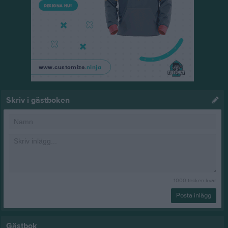
Skriv i gästboken
1000
tecken kvar
Posta inlägg
Gästbok