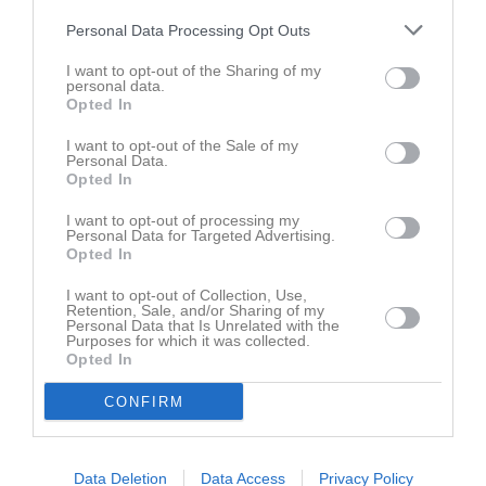
någon behöver.
Personal Data Processing Opt Outs
Gratis såklart.
/ Anna-Carin, Mios mamma. 070-3637983
I want to opt-out of the Sharing of my
personal data.
Rapportera
Opted In
8 dec 2020
Agneta Andersson
I want to opt-out of the Sale of my
Hallå! På sista inomhusträningen så glömde William sin
Personal Data.
gympapåse med röd/svarta nike skor och vattenflaska. Är
Opted In
det någon som fått med den hem eller sett den?
I want to opt-out of processing my
Hör av er i så fall//Agneta
Personal Data for Targeted Advertising.
Rapportera
Opted In
17 okt 2020
Kristin Lundmark
I want to opt-out of Collection, Use,
Retention, Sale, and/or Sharing of my
Tack själva!
💪
👊
🙏
Kolla gärna in bilder och video från
Personal Data that Is Unrelated with the
dagen.
Purposes for which it was collected.
Opted In
Rapportera
CONFIRM
17 okt 2020
Anna-Carin Aldén
TACK till alla fina tränare för superkul avslutning i
Sörbybacken idag!
⚽
❤️
Rapportera
Data Deletion
Data Access
Privacy Policy