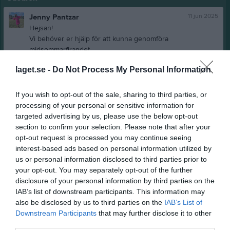
11 jun 2025
Jenny Pantzar
Hejsan!
Vi behöver er hjälp för att kunna genomföra
midsommarfirandet.
Som medlem i ÖAFK förbinder man sig att vara behjälplig
laget.se -
Do Not Process My Personal Information
vid minst ett av vara arrangemang.
Skriv upp dig på följande länk:
https://docs.google.com/spreadsheets/d/1dIeWYV3O4VeQP
If you wish to opt-out of the sale, sharing to third parties, or
ZTvHelZl9DSW_pUFWS7ycpx8gO5dzA/edit?usp=drivesdk
processing of your personal or sensitive information for
(kopiera och klistra in i webbläsaren).
targeted advertising by us, please use the below opt-out
Tack!
section to confirm your selection. Please note that after your
Rapportera
opt-out request is processed you may continue seeing
interest-based ads based on personal information utilized by
12 jan 2023
nånting
us or personal information disclosed to third parties prior to
jag kommer
your opt-out. You may separately opt-out of the further
disclosure of your personal information by third parties on the
Rapportera
IAB’s list of downstream participants. This information may
also be disclosed by us to third parties on the
IAB’s List of
25 maj 2021
Anna-Carin Aldén
Downstream Participants
that may further disclose it to other
Hej alla!
third parties.
Jag har 1 par svarta Nike fotbollsstrumpor stl.35/36 om