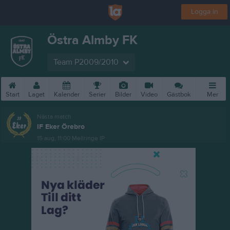
Logga in
Östra Almby FK
Team P2009/2010
Start
Laget
Kalender
Serier
Bilder
Video
Gästbok
Mer
Nästa match
IF Eker Örebro
15 aug, 11:00
Mellringe IP