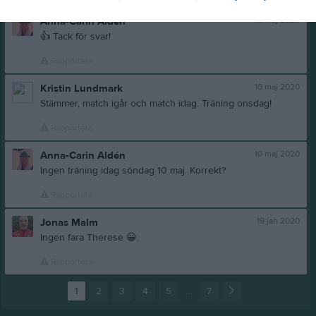
10 maj 2020
Anna-Carin Aldén
👍
Tack för svar!
Rapportera
10 maj 2020
Kristin Lundmark
Stämmer, match igår och match idag. Träning onsdag!
Rapportera
10 maj 2020
Anna-Carin Aldén
Ingen träning idag söndag 10 maj. Korrekt?
Rapportera
19 jan 2020
Jonas Malm
Ingen fara Therese
😀
.
Rapportera
1
2
3
4
5
…
7