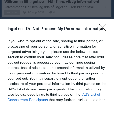
Välkomna till laget.se – Här finns viktig information!
Välkommen till er nya lagsida på laget.se! Den blir central i all kommunikation mellan spelare, ledare, föräldrar och andra intresserade. För att komma igång direkt med en bra kommunikation i och omkring laget finns ett antal viktiga punkter för sidans administratör: • Logga in och lägga till alla spelare och ledare under Medlemmar. • Fylla på kalendern med alla inplanerade aktiviteter. Matcher läggs till via Serier medan träningar och andra aktiviteter läggs till via Aktiviteter. • Skriv nyheter löpande och berätta om verksamheten. I takt med att nya nyheter läggs till kommer den här nyhetstexten att försvinna. Om någon i laget har frågor om laget.se är man alltid välkommen att kontakta vår support på support@laget.se eller 019-15 44 00. Varmt välkomna till laget.se!
Knattelag
20 sep 2018
0
laget.se -
Do Not Process My Personal Information
If you wish to opt-out of the sale, sharing to third parties, or
processing of your personal or sensitive information for
targeted advertising by us, please use the below opt-out
section to confirm your selection. Please note that after your
opt-out request is processed you may continue seeing
interest-based ads based on personal information utilized by
us or personal information disclosed to third parties prior to
your opt-out. You may separately opt-out of the further
disclosure of your personal information by third parties on the
IAB’s list of downstream participants. This information may
also be disclosed by us to third parties on the
IAB’s List of
Downstream Participants
that may further disclose it to other
third parties.
Senast uppladdade video