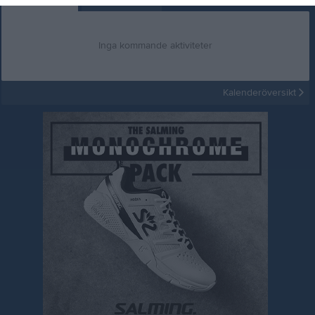
Inga kommande aktiviteter
Kalenderöversikt