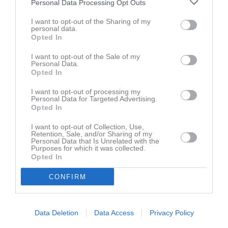
Personal Data Processing Opt Outs
I want to opt-out of the Sharing of my
personal data.
Opted In
I want to opt-out of the Sale of my
Personal Data.
Opted In
Ingen video uppladdad
Logga in och ladda upp ert första klipp
I want to opt-out of processing my
Personal Data for Targeted Advertising.
Opted In
Senast uppdaterade album
I want to opt-out of Collection, Use,
Retention, Sale, and/or Sharing of my
Personal Data that Is Unrelated with the
Purposes for which it was collected.
Opted In
CONFIRM
Inget album finns skapat
Logga in som administratör och skapa ert första album
Data Deletion
Data Access
Privacy Policy
Kalender
På gång