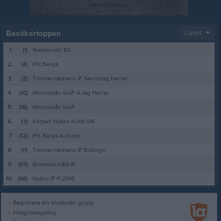
Besökartoppen
Länet
1.
(1)
Westerviks BS
2.
(4)
IFK Berga
3.
(2)
Timmernabbens IF Seniorlag Herrar
4.
(10)
Mönsterås GoIF A-lag Herrar
5.
(18)
Mönsterås GoIF
6.
(3)
Korpen Nybro Kubb SM
7.
(12)
IFK Berga A-trupp
8.
(11)
Timmernabbens IF Bilbingo
9.
(67)
Blomstermåla IK
10.
(68)
Nybro IF P-2016
Registrera din klubb/din grupp
Integritetspolicy