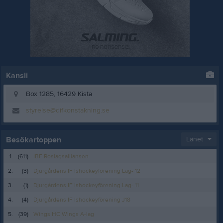
Kansli
Box 1285, 16429 Kista
styrelse@difkonstakning.se
Besökartoppen
Länet
1.
(611)
IBF Roslagsalliansen
2.
(3)
Djurgårdens IF Ishockeyförening Lag- 12
3.
(1)
Djurgårdens IF Ishockeyförening Lag- 11
4.
(4)
Djurgårdens IF Ishockeyförening J18
5.
(39)
Wings HC Wings A-lag