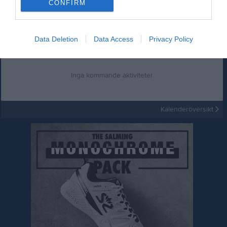
CONFIRM
Inget album finns skapat
Logga in som administratör och skapa ert första album
Data Deletion
Data Access
Privacy Policy
Kalender
På gång
Inga kommande aktiviteter
Kalenderöversikt