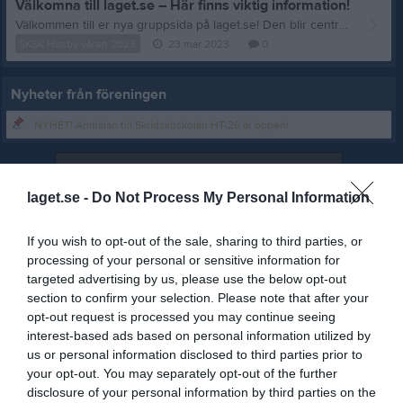
Välkomna till laget.se – Här finns viktig information!
Välkommen till er nya gruppsida på laget.se! Den blir central i all kommunikation mellan aktiva, ledare, föräldrar och andra intresserade. För att komma igång direkt med en bra kommunikation i och omkring gruppen finns ett antal viktiga punkter för sidans administratör: • Logga in och lägga till alla aktiva och ledare under Medlemmar. • Fylla på kalendern med alla inplanerade aktiviteter. Matcher läggs till via Serier medan träningar och andra aktiviteter läggs till via Aktiviteter. • Skriv nyheter löpande och berätta om verksamheten. I takt med att nya nyheter läggs till kommer den här nyhetstexten att försvinna. Om någon i gruppen har frågor om laget.se är man alltid välkommen att kontakta vår support på support@laget.se eller 019-15 44 00. Varmt välkomna till laget.se!
SKSK Husby våren 2023
23 mar 2023
0
Nyheter från föreningen
NYHET! Anmälan till Skridskoskolan HT-26 är öppen!
laget.se -
Do Not Process My Personal Information
If you wish to opt-out of the sale, sharing to third parties, or
processing of your personal or sensitive information for
targeted advertising by us, please use the below opt-out
section to confirm your selection. Please note that after your
opt-out request is processed you may continue seeing
interest-based ads based on personal information utilized by
us or personal information disclosed to third parties prior to
your opt-out. You may separately opt-out of the further
disclosure of your personal information by third parties on the