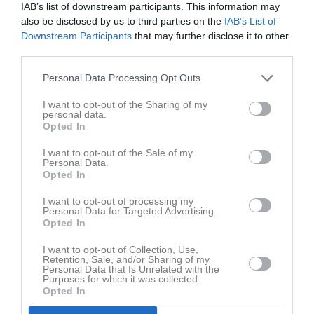
IAB’s list of downstream participants. This information may
also be disclosed by us to third parties on the
IAB’s List of
Downstream Participants
that may further disclose it to other
third parties.
Senast uppladdade video
Personal Data Processing Opt Outs
I want to opt-out of the Sharing of my
personal data.
Opted In
I want to opt-out of the Sale of my
Ingen video uppladdad
Personal Data.
Opted In
Logga in och ladda upp ert första klipp
I want to opt-out of processing my
Senast uppdaterade album
Personal Data for Targeted Advertising.
Opted In
I want to opt-out of Collection, Use,
Retention, Sale, and/or Sharing of my
Personal Data that Is Unrelated with the
Purposes for which it was collected.
Opted In