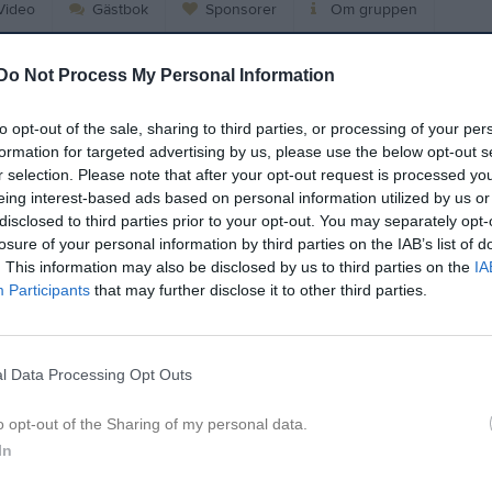
ideo
Gästbok
Sponsorer
Om gruppen
Do Not Process My Personal Information
Kalend
På gång
to opt-out of the sale, sharing to third parties, or processing of your per
formation for targeted advertising by us, please use the below opt-out s
Inga kommande akti
r selection. Please note that after your opt-out request is processed y
eing interest-based ads based on personal information utilized by us or
disclosed to third parties prior to your opt-out. You may separately opt-
K
losure of your personal information by third parties on the IAB’s list of
. This information may also be disclosed by us to third parties on the
IA
Participants
that may further disclose it to other third parties.
l Data Processing Opt Outs
viktig information!
o opt-out of the Sharing of my personal data.
In