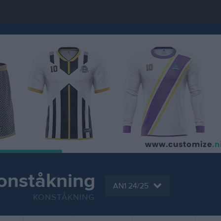
onståkning
AN1 24/25
KONSTÅKNING