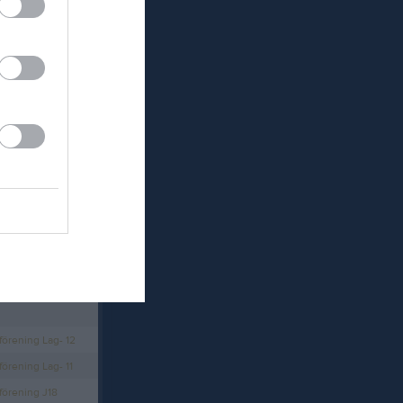
NYHET! Anmälan till Skridskoskolan HT-26 är öppen!
g.se
Länet
förening Lag- 12
örening Lag- 11
förening J18