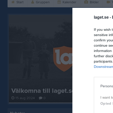
Start
Gruppen
Kalender
Bilder
V
laget.se -
If you wish 
sensitive in
confirm you
continue se
information 
further disc
participants
Downstream 
Persona
Välkomna till laget.se – Här finns 
I want t
15 aug 2024
0
Opted 