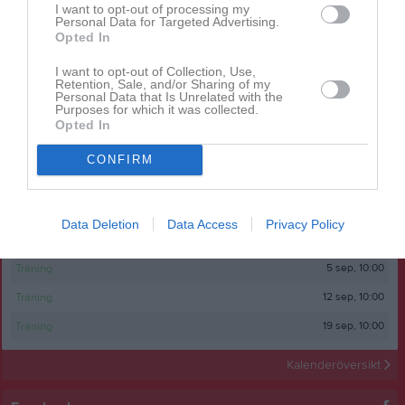
I want to opt-out of processing my
Personal Data for Targeted Advertising.
Opted In
I want to opt-out of Collection, Use,
Retention, Sale, and/or Sharing of my
Personal Data that Is Unrelated with the
Huvudmapp
Purposes for which it was collected.
3 bilder
Opted In
CONFIRM
Kalender
På gång
22 aug, 10:00
Träning
Data Deletion
Data Access
Privacy Policy
29 aug, 10:00
Träning
5 sep, 10:00
Träning
12 sep, 10:00
Träning
19 sep, 10:00
Träning
Kalenderöversikt