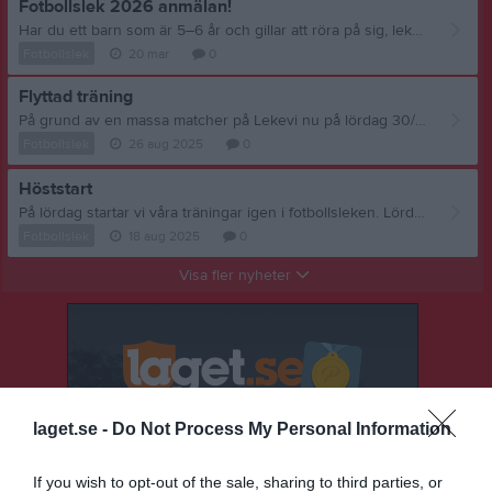
Fotbollslek 2026 anmälan!
Har du ett barn som är 5–6 år och gillar att röra på sig, leka och ha kul? Då är Fotbollslek perfekt! Här får barnen prova på fotboll genom lek, enkla övningar och massor av rörelseglädje tillsammans med kompisar. Anmälan sker via länken här nedan! Anmälan fotbollslek 2026
Fotbollslek
20 mar
0
Flyttad träning
På grund av en massa matcher på Lekevi nu på lördag 30/8 när IFK Mariestad har en fotbollens dag så flyttar vi vår träning till den 27/9 som då blir vår sista träning. Hjälp till att sprida till alla. Hälsningar styrelsen
Fotbollslek
26 aug 2025
0
Höststart
På lördag startar vi våra träningar igen i fotbollsleken. Lördagar kl 10.00-11.00 Vi kör 23/8, 30/8, 6/9, 13/9 och avslutar den 20/9. Vi ses på Lekevi
Fotbollslek
18 aug 2025
0
Visa fler nyheter
laget.se -
Do Not Process My Personal Information
If you wish to opt-out of the sale, sharing to third parties, or