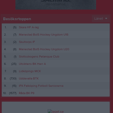
Besökartoppen
Länet
1.
(5)
Skara HF A-lag
2.
(7)
Mariestad BoIS Hockey Ungdom U18
3.
(2)
Skultorps IF
4.
(8)
Mariestad BoIS Hockey Ungdom U20
5.
(1)
Slottsskogens Petanque Club
6.
(25)
Utsiktens BK Herr A
7.
(9)
Lidköpings MCK
8.
(730)
Uddevalla BTK
9.
(15)
IFK Falköping Fotboll Seniorerna
10.
(1577)
Råda BK P9