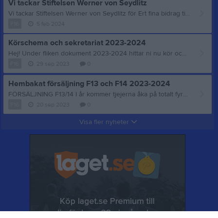
Vi tackar Stiftelsen Werner von Seydlitz
Vi tackar Stiftelsen Werner von Seydlitz för Ert fina bidrag till våra tjejer.
F16
5 feb 2024
Körschema och sekretariat 2023-2024
Hej! Under fliken dokument 2023-2024 hittar ni nu kör och sekretariatschema för hela säsongen. Trevlig helg!
F16
29 sep 2023
0
Hembakat försäljning F13 och F14 2023-2024
FÖRSÄLJNING F13/14 I år kommer tjejerna åka på totalt fyra omgångar i USM och eventuellt någon cup. Givetvis kommer det kosta en slant och vi tycker att det är viktigt att även tjejerna får vara med och bidra. I lördags under träningsdagen pratade jag med tjejerna och de var taggade på att sälja saker. Vi börjar med att erbjuda hembakat fika. Erbjud fika på arbetsplatsen, kompisgänget, grannen eller släktträffen. Sälj t ex kladdkake muffins med grädde och hallon för 20 kr/st. Ni bestämmer själva vad ni vill baka. Lägg som exempel en lapp (alla ansvarar för att göra egen) i fikarummet på ett bestämt datum de vill ha fika eller skicka ut via sociala medier. Ingredienserna får vi föräldrar stå för. Målet är att alla säljer minst 20 stycken/per spelare. Givetvis jobbar vi som ett lag. Någon kan få stor beställning och då tar man hjälp av varandra. Vill man sälja flera ihop och baka ihop kan man göra det. Vi testar och kör en omgång fram till den 6/10. Försäljningen redovisas i en summa/spelare till Marie via swish 070-598 18 15 senast 6/10. Märk med barnets namn. LYCKA TILL! Marie
F16
20 sep 2023
0
Visa fler nyheter