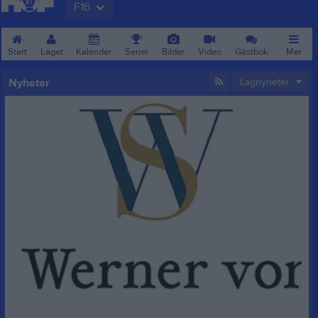
F16
Start
Laget
Kalender
Serier
Bilder
Video
Gästbok
Mer
Nyheter
Lagnyheter