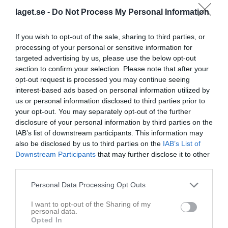
laget.se -
Do Not Process My Personal Information
If you wish to opt-out of the sale, sharing to third parties, or
processing of your personal or sensitive information for
targeted advertising by us, please use the below opt-out
section to confirm your selection. Please note that after your
opt-out request is processed you may continue seeing
interest-based ads based on personal information utilized by
Senast uppladdade video
us or personal information disclosed to third parties prior to
your opt-out. You may separately opt-out of the further
disclosure of your personal information by third parties on the
IAB’s list of downstream participants. This information may
also be disclosed by us to third parties on the
IAB’s List of
Downstream Participants
that may further disclose it to other
third parties.
Match i Jönköping
Idag har vi varit och kollat på Hallby - Eslöv....
Personal Data Processing Opt Outs
I want to opt-out of the Sharing of my
Senast uppdaterade album
personal data.
Opted In