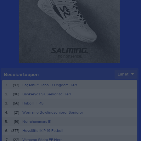
Besökartoppen
Länet
1.
(93)
Fagerhult Habo IB Ungdom Herr
2.
(96)
Bankeryds SK Seniorlag Herr
3.
(56)
Habo IF F-15
4.
(21)
Wernamo Bowlingseniorer Seniorer
5.
(16)
Norrahammars IK
6.
(377)
Hovslätts IK P-19 Fotboll
7.
(22)
Värnamo Södra FF Herr