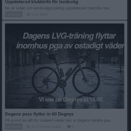
Uppdaterad klubbinfo för landsväg
Nu är sidan om landsvägscykling uppdaterad med lite mer aktuell information om våra olika aktiviteter som erbjuds i klubbens regi. Du kan läsa mer om det under gruppinformationen. Även aktivitetskalendern är nu uppdaterad så det blir än tydligare med vilka aktiviteter som tillhör LVG-sidan. Till sist så är nu onsdagsträningarna kompletterade med lite info om vad för sorts intervaller som är planerat och var vi kommer cykla den närmsta månaden och tanken är att det alltid kommer att ligga ute i förväg så att du som kommer lite sent eller är lite osäker på dagsformen vet vad som väntar och var någonstans vi kommer hålla hus i fall man vill korta ned eller dyka upp lite senare. Vill också passa på och tacka för det stigande intresset för våra onsdagar. De senaste veckorna har vi varit 10-12 personer som dykt och blivit lite trötta tillsammans!! Har du ännu inte varit med? Var inte orolig för platserna är ännu inte slut, bar att komma ned till torget nästkomnade onsdag!
Landsväg
1 jun 2025
Dagens pass flyttar in till Dagnys
På grund av allt för osäkert väder kör vi dagens tänkta pass inomhus på Dagnys med start kl 18.00
Landsväg
för 11 timmar sedan
0