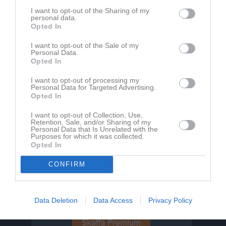
Nyheter från föreningen
I want to opt-out of the Sharing of my
personal data.
Igår
Uppstart för Måndagsklubben!
Opted In
21 jul
Intresseanmälan till arbetsgrupp-Teknikgropen 2.0!
I want to opt-out of the Sale of my
14 jul
Information/uppmaning till alla medlemmar
Personal Data.
Opted In
29 jun
Poängjakten 2026
25 jun
Måndagsklubben - Säsongsavslutning på Landbadet!
I want to opt-out of processing my
Personal Data for Targeted Advertising.
Opted In
I want to opt-out of Collection, Use,
Retention, Sale, and/or Sharing of my
Personal Data that Is Unrelated with the
Purposes for which it was collected.
Opted In
CONFIRM
Data Deletion
Data Access
Privacy Policy