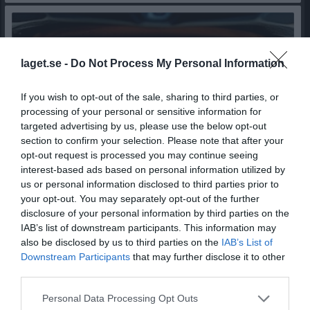
laget.se -
Do Not Process My Personal Information
If you wish to opt-out of the sale, sharing to third parties, or
processing of your personal or sensitive information for
targeted advertising by us, please use the below opt-out
section to confirm your selection. Please note that after your
opt-out request is processed you may continue seeing
interest-based ads based on personal information utilized by
us or personal information disclosed to third parties prior to
your opt-out. You may separately opt-out of the further
disclosure of your personal information by third parties on the
Landsvägscykling V.32
IAB’s list of downstream participants. This information may
Den här veckan erbjuder vi följande aktiviteter Onsdag, intervallträning, kungstorget, kl 18.00. Vi kör tröskelintervaller på gamla Dalslandsvägen vilket gör att alla kan vara med oavsett nivå. Lördag, motionscykling, kungstorget, kl 09.00. Tre olika fartgrupper och rulltid på ca 2tim
also be disclosed by us to third parties on the
IAB’s List of
Landsväg
för 2 dagar sedan
0
Downstream Participants
that may further disclose it to other
third parties.
Visa fler nyheter
Personal Data Processing Opt Outs