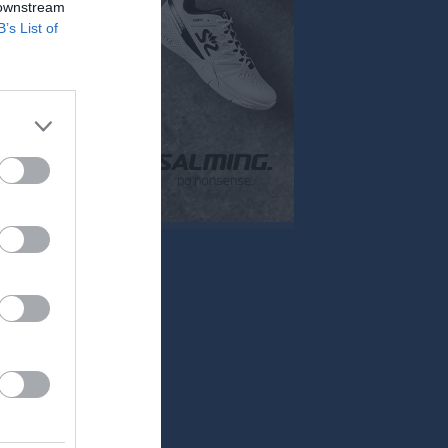
 downstream
Mer
B’s List of
Huvudmeny
Övrigt
Kontakt
Besökarstatistik
Länkar
Dokument
Tjäna pengar
Cupguiden
klipp