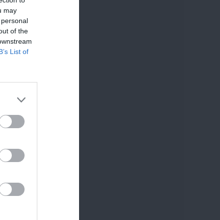
ou may
 personal
out of the
 downstream
B’s List of