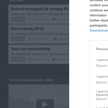
Nyheter
confirm you
Ändrad träningstid på torsdag 15/2 17:00-18;15
continue se
Observera att vi ändrat träningstiden på torsdag till 17:00-18:15.
information 
2011 (U15)
13 feb 2024
0
kommentarer
further disc
participants
Extra träning 23/12
Downstream 
2011 (U15)
21 dec 2024
0
kommentarer
Teori och teambuilding
Persona
2011 (U15)
3 dec 2023
0
kommentarer
I want t
Opted 
Visa fler nyheter
I want t
Senast uppladdade video
Senast up
Opted 
I want 
Advertis
Opted 
I want t