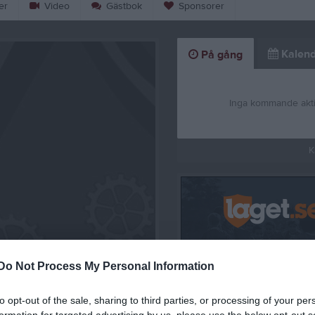
er
Video
Gästbok
Sponsorer
Kalend
På gång
Inga kommande akti
K
2 17:00-18;15
Extra träning 23/1
Do Not Process My Personal Information
21 dec 2024
0
to opt-out of the sale, sharing to third parties, or processing of your per
formation for targeted advertising by us, please use the below opt-out s