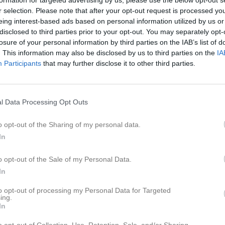
Lagnyheter
r selection. Please note that after your opt-out request is processed y
eing interest-based ads based on personal information utilized by us or
disclosed to third parties prior to your opt-out. You may separately opt-
losure of your personal information by third parties on the IAB’s list of
Nyheter från föreningen
. This information may also be disclosed by us to third parties on the
IA
Participants
that may further disclose it to other third parties.
Årsmöte 2026
På måndag 23/12 9:00-11:00 har våra spelare möjlighet att träna i Smedjebacken tillsammans med u13. Samling 8:15
Laget
l Data Processing Opt Outs
På fredag kör vi teori och teambuilding istället för isträningen. Glöm inte teknikträningen med Jaxgård på onsdag. Dessa två träffar bör prioriteras av alla. Hälsningar Ledarna
o opt-out of the Sharing of my personal data.
Truppen
In
o opt-out of the Sale of my Personal Data.
Serier
pdaterade album
In
to opt-out of processing my Personal Data for Targeted
ing.
In
Kansli
o opt-out of Collection, Use, Retention, Sale, and/or Sharing