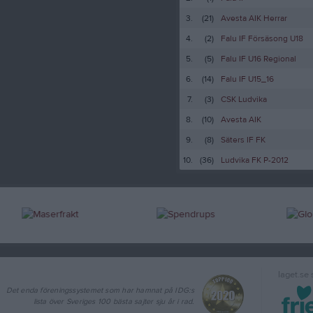
3.
(21)
Avesta AIK Herrar
4.
(2)
Falu IF Försäsong U18
5.
(5)
Falu IF U16 Regional
6.
(14)
Falu IF U15_16
7.
(3)
CSK Ludvika
8.
(10)
Avesta AIK
9.
(8)
Säters IF FK
10.
(36)
Ludvika FK P-2012
laget.se
Det enda föreningssystemet som har hamnat på IDG:s
lista över Sveriges 100 bästa sajter sju år i rad.