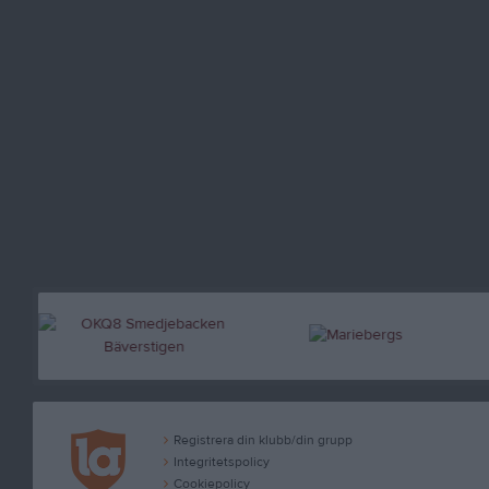
Registrera din klubb/din grupp
Integritetspolicy
Cookiepolicy