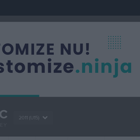
HC
2011 (U15)
KEY