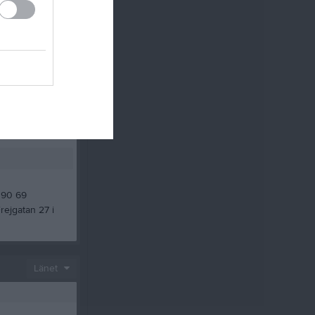
msgatan 8,
mail.com
 90 69
rejgatan 27 i
Länet