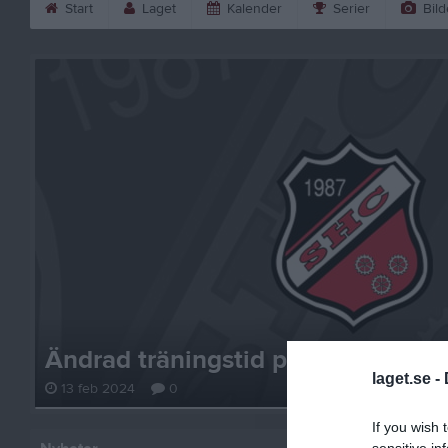
Start
Laget
Kalender
Serier
Bild
Ändrad träningstid på torsdag 15/
laget.se -
13 feb 2024
0
If you wish 
sensitive in