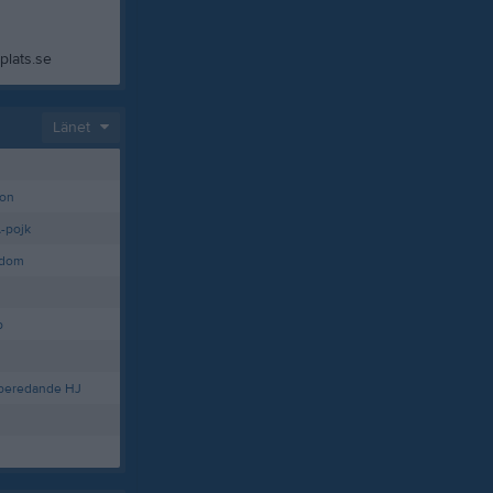
lats.se
Länet
ion
-pojk
gdom
b
beredande HJ