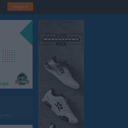
Logga in
gs IP A