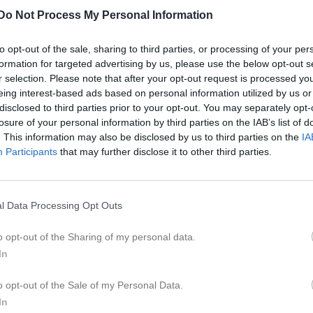
Lagnyheter
Do Not Process My Personal Information
Hej! Nu drar höstens matcher igång och vi behöver bemanna kiosken vid hemmamatcherna. Ni som står i kiosken får baka något så det finns lite hembakat att sälja :) Om man inte kan stå passet man blivit tilldelad skriv här i tråden för att byta med någon eller om någon annan kan ta passet - vi hjälper varandra med detta! Ni som bemannar kiosken var på plats 30 minuter före matchstart. Höstens matcher: 9/8 kl. 13 - 15 Rynninge - Arboga Södra IF: Albin R och Hugo 9/8 kl. 15 - 17 Rynninge - IK Sturehov: Nader och Ante 15/8 kl. 13 - 15 Rynninge - Nora BK: Astor och Edvin 23/8 kl. 13 - 15 Rynninge - Högsjö BK: Colin och Sixten 5/9 kl. 14 - 16 Rynninge - Vretstorp IF/IFK Hallsberg: August och Noel 6/9 kl. 13 - 15 Rynninge - Sköllersta/HOIF/SMÅ IF: Abbe och Melwin 19/9 kl. 14 -16 Rynninge - Hovsta IF: Oliver och Arvin 20/9 kl. 13 - 15 Rynninge - Latorps IF/FF: Haydar och Yacob 3/10 kl. 12.15 - 14.15 Rynninge - IFK Lindesberg: Zeshan och Nathan A
to opt-out of the sale, sharing to third parties, or processing of your per
formation for targeted advertising by us, please use the below opt-out s
r selection. Please note that after your opt-out request is processed y
eing interest-based ads based on personal information utilized by us or
Hej! Tyvärr har vi fått besked av Örebro Syrianska att de måste ställa in morgondagens match pga sjuka spelare… Vi undersöker om vi kan få till en träning imorgon istället även om det är en klen tröst. Vi återkommer med besked när vi vet om det finns plantid. Med vänlig hälsning, tränarna
disclosed to third parties prior to your opt-out. You may separately opt-
losure of your personal information by third parties on the IAB’s list of
. This information may also be disclosed by us to third parties on the
IA
Participants
that may further disclose it to other third parties.
Höstinformation Rynninge IK PU14/15 Under spelarträffen inför höstsäsongen gick vi igenom både vårens erfarenheter och planerna framåt. Vi ville denna gång prata med de födda 2011 för att utvärdera samarbetet med P2012. Utveckling, ansvar och träningsnärvaro Vi pratade om sambandet mellan träningsnärvaro och utveckling. Lagets genomsnittliga träningsnärvaro ligger på cirka 50 %. Samtidigt ser vi att några spelare ligger runt 70-80 %, medan många ligger betydligt lägre. Även spelare med hög närvaro missar ungefär en träning i veckan, vilket visar hur viktigt kontinuitet är för utveckling över tid. Vi betonade att utveckling inte handlar om talang utan om: - Närvaro - Arbetsinsats - Inställning - Viljan att lära sig och utvecklas Vi pratade också om vikten av att fokusera på det man själv kan påverka och ta ansvar för sin egen utveckling. Regionalserien Efter utvärdering av våren har vi valt att lämna regionalserien inför hösten. Vi kommer spela de kvarvarande matcherna i grundserien, men inte delta i den omdelade serien. Beslutet grundar sig inte på brist på ambition eller färdighet, utan framför allt på att lagets träningsnärvaro inte varit tillräckligt hög för att ge oss de bästa förutsättningarna i den miljön. Vårt mål är att skapa en hållbar verksamhet där fler spelare får möjlighet att utvecklas, spela matcher och ha roligt med fotbollen. Höstens seriespel och cuper Under hösten kommer vi att för f.2011delta med lag i två lokala 11 mot 11-serier. Om upplägget på serierna blir likt det som var på våren så blir det; - Grupp 5 spelar i en Örebroserie. - Grupp 4 spelar i en serie tillsammans med ett närliggande distrikt. Födda 2012 kommer främst spela 9v9. Målet är att skapa fler bra matchmiljöer och utvecklingsmöjligheter för fler spelare. I höst har vi anmält oss till 2 cuper som spelas i oktober/november i Nyköping respektive Linköping. Mer info om dessa kommer efter sommaren. Samarbete mellan 2012, 2011 och 2010 Många av 2012-spelarna tränar redan med oss idag. Framöver vill vi tydligare anpassa tränings- och matchmiljöerna utifrån spelarnas utvecklingsnivå. - Vissa spelare kommer främst spela 9 mot 9. - Andra kommer successivt få mer erfarenhet av 11 mot 11. Vi vill även utveckla samarbetet med 2010-laget för att skapa en tydlig utvecklingsväg för de spelare som är redo för nästa utmaning. Blå och Vit träningsgrupp Under hösten inför vi Blå och Vit träningsgrupp. Detta är inte ett A-lag och B-lag, utan två olika utvecklingsmiljöer. Båda grupperna tränar samtidigt, på samma ytor, gör samma övningar men i olika grupperingar. Utgångspunkten är att spelarna själva, på varje träning, får välja vilken miljö som passar deras ambition och utvecklingsmål bäst, men även hur man känner sig just den dagen. Ledare kommer flytta spelare mellan grupper om så behövs, men när så sker också vara tydliga med spelaren om varför detta sker. Vit grupp För spelare som: - Vill vara aktiv och driven i sin träningsmiljö - Vill träna i högre tempo - Söker större utmaning och krav - Vill ta ansvar för sin egen utveckling Blå grupp För spelare som: - Vill utvecklas i sin egen takt - Fortsatt vill träna och utvecklas i en trygg miljö - Söker en annan balans mellan fotboll och övriga aktiviteter Vi förväntar oss engagemang och fokus i båda grupperna, men kraven och förväntningarna skiljer sig åt. Vår målsättning är att alla på sikt ska vilja välja vit grupp. Vår väg framåt Vår ambition är att skapa: - Rätt utmaning för varje spelare - Fler utvecklingsmöjligheter - Tydligare utvecklingsvägar mellan P14, P15 och P16/17 - En miljö där spelarna tar ansvar för sin egen utveckling samtidigt som vi skapar en stark lag- och föreningskänsla Vi ser fram emot en utvecklande och rolig höst tillsammans! Ledarna Rynninge IK PU14/15
Nyheter från föreningen
Igår
Ny assisterande tränare i 
l Data Processing Opt Outs
Hej! Örebro Syrianska har frågat om oss om vi vill spela träningsmatch mot dem på onsdag om vi får ihop lag. Kallelse skickas så svara ja eller nej så snart ni kan så vi vet om ni kan vara med. Med vänlig hälsning, tränarna
12 jul
Grattis till brudparet!
o opt-out of the Sharing of my personal data.
26 jun
Hipphipp - "Figge" fyller 70
In
Facebook
o opt-out of the Sale of my Personal Data.
In