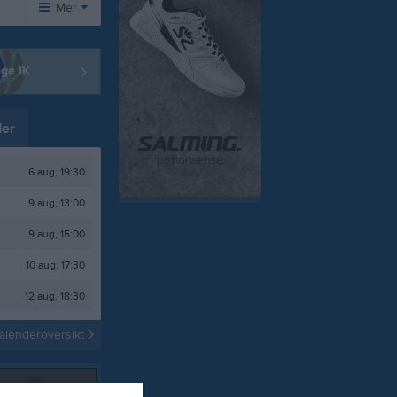
Mer
Huvudmeny
Övrigt
nge IK
Om laget
Besökarstatistik
Kontakt
er
Länkar
Dokument
6 aug, 19:30
9 aug, 13:00
Tjäna pengar
Cupguiden
9 aug, 15:00
10 aug, 17:30
12 aug, 18:30
äller in!
Hö
alenderöversikt
6 j