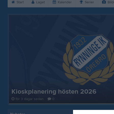
Start
Laget
Kalender
Serier
Bild
Kioskplanering hösten 2026
för 3 dagar sedan
0