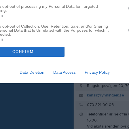
to opt-out of processing my Personal Data for Targeted
ing.
pdaterade album
In
o opt-out of Collection, Use, Retention, Sale, and/or Sharing
ersonal Data that Is Unrelated with the Purposes for which it
lected.
In
Kansli
CONFIRM
Data Deletion
Data Access
Privacy Policy
Ringstorpsvägen 20, 7
kansli@rynningeik.se
070-321 00 06
Telefontider är helgfria
16:00.
Vid akuta ärenden övrig 