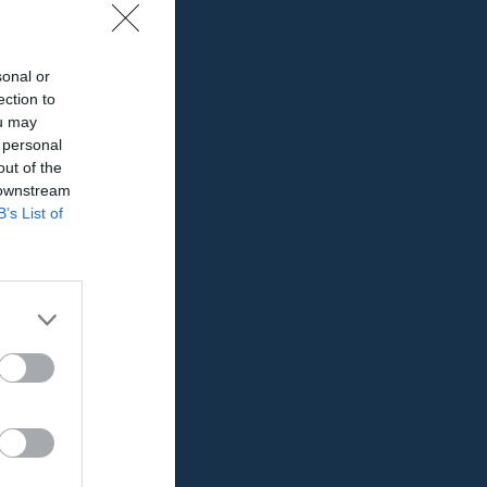
sonal or
ection to
ou may
 personal
out of the
 downstream
B’s List of
herrlaget
-år!