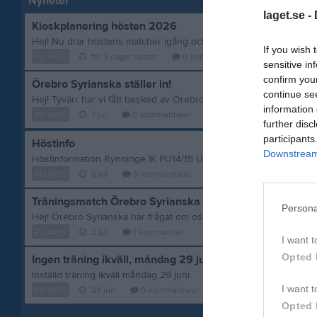
Nyheter
laget.se -
Kioskplanering hösten 2026
If you wish 
PU 14/15
för 3 dagar sedan
0
kommentarer
sensitive in
confirm you
Örebro Syrianska ställer in!
continue se
information 
PU 14/15
7 jul
0
kommentarer
further disc
participants
Höstinfo
Downstream 
PU 14/15
6 jul
0
kommentarer
Träningsmatch Örebro Syrianska
Persona
PU 14/15
2 jul
1
kommentar
I want t
Opted 
Ingen träning ikväll, måndag 29 juni.
Inställd träning ikväll måndag 29 juni.
I want t
PU 14/15
29 jun
0
kommentarer
Opted 
Visa fler nyheter