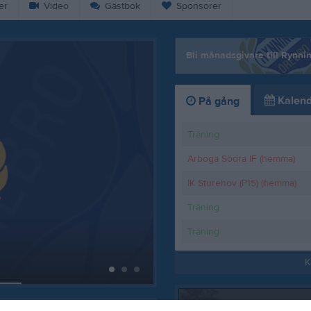
er
Video
Gästbok
Sponsorer
Bli månadsgivare till Rynni
Kalend
På gång
Träning
Arboga Södra IF (hemma)
IK Sturehov (P15) (hemma)
Träning
Träning
Örebro Syrianska st
K
7 jul
0