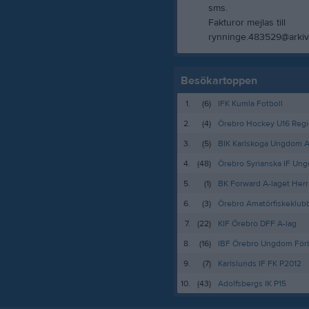
sms.
Fakturor mejlas till
rynninge.483529@arkivp
Besökartoppen
1.
(6)
IFK Kumla Fotboll
2.
(4)
Örebro Hockey U16 Reg
3.
(5)
BIK Karlskoga Ungdom A
4.
(48)
Örebro Syrianska IF Un
5.
(1)
BK Forward A-laget Herr
6.
(3)
Örebro Amatörfiskeklub
7.
(22)
KIF Örebro DFF A-lag
8.
(16)
IBF Örebro Ungdom För
9.
(7)
Karlslunds IF FK P2012
10.
(43)
Adolfsbergs IK P15