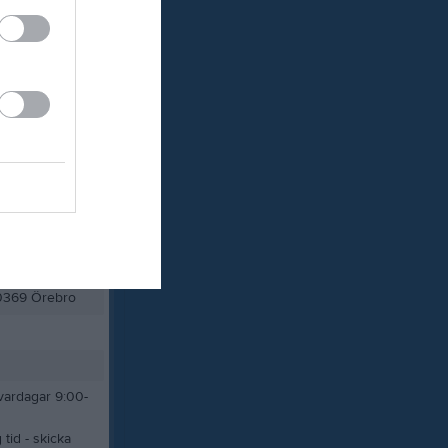
0369 Örebro
 vardagar 9:00-
tid - skicka