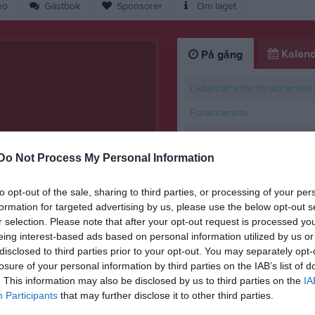
eo
Gästbok
Sponsorer
Om laget
Kalend
På gång
Ledarträff inför föräldramöte
Föräldramöte
Hockeyloppis ÖHK/ÖHU
Do Not Process My Personal Information
Träning
Barndiabetesloppet
to opt-out of the sale, sharing to third parties, or processing of your per
formation for targeted advertising by us, please use the below opt-out s
K
r selection. Please note that after your opt-out request is processed y
eing interest-based ads based on personal information utilized by us or
Information inför 
disclosed to third parties prior to your opt-out. You may separately opt-
losure of your personal information by third parties on the IAB’s list of
25 jun
0
. This information may also be disclosed by us to third parties on the
IA
Participants
that may further disclose it to other third parties.