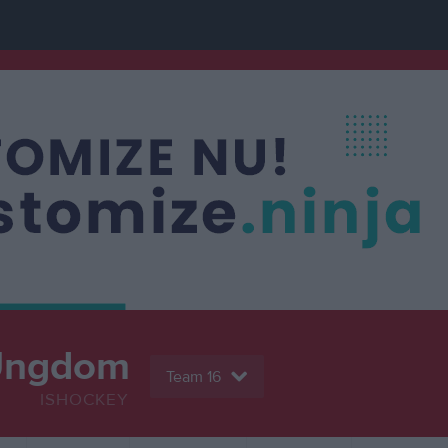
Ungdom
Team 16
ISHOCKEY