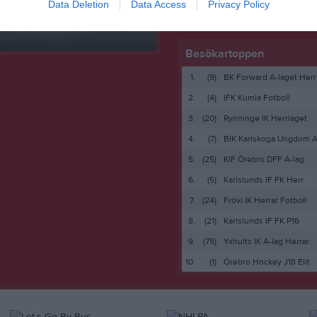
Data Deletion
Data Access
Privacy Policy
 finns skapat
administratör och skapa ert första
Besökartoppen
1.
(9)
BK Forward A-laget Herr
2.
(4)
IFK Kumla Fotboll
3.
(20)
Rynninge IK Herrlaget
4.
(7)
BIK Karlskoga Ungdom A
5.
(25)
KIF Örebro DFF A-lag
6.
(5)
Karlslunds IF FK Herr
7.
(24)
Frövi IK Herrar Fotboll
8.
(21)
Karlslunds IF FK P16
9.
(75)
Yxhults IK A-lag Herrar
10.
(1)
Örebro Hockey J18 Elit