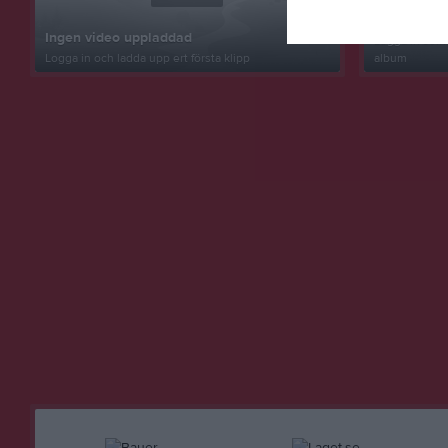
Inget album
Ingen video uppladdad
Logga in som 
Logga in och ladda upp ert första klipp
album