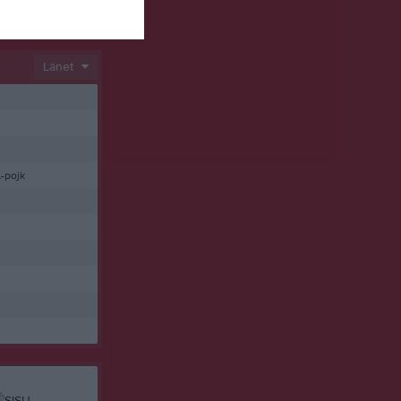
Länet
-pojk