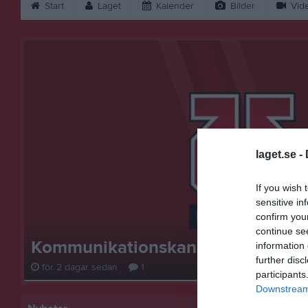
Start
Laget
Kalender
Bilder
Vid
laget.se -
If you wish 
sensitive in
confirm you
continue se
Kommunikationskanaler
information 
further disc
för 2 dagar sedan
1
participants
Downstream 