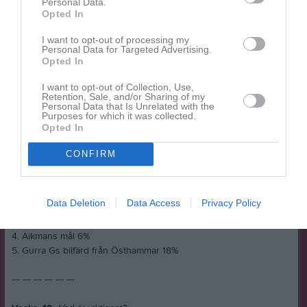
Personal Data.
Vecka 51
:
Vad äter du mest av på julbordet?
Opted In
1. Sill 13%
I want to opt-out of processing my
2. Lax 11%
Personal Data for Targeted Advertising.
Opted In
3.
Julskinka 25%
4. Köttbullar 22%
I want to opt-out of Collection, Use,
5. Prinskorv 5%
Retention, Sale, and/or Sharing of my
Personal Data that Is Unrelated with the
6. Janssons Frestelse 24%
Purposes for which it was collected.
Opted In
--- --- --- --- --- ---
CONFIRM
Vecka 50
:
Vad var snyggast i helgen?
1. Berras räddningar 16%
Data Deletion
Data Access
Privacy Policy
2.
Max räddningar 30%
3.
Redvings mål 30%
4. Aikmans mål 6%
5. Gurra Gs bilfärd från Östhammar 18%
--- --- --- --- --- ---