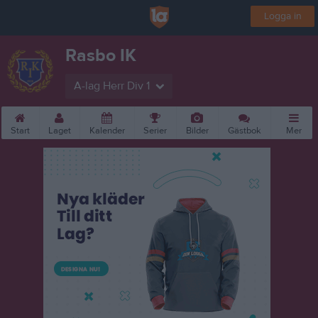
Logga in
Rasbo IK
A-lag Herr Div 1
Start
Laget
Kalender
Serier
Bilder
Gästbok
Mer