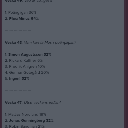
Vecka 49
:
Vad är viktigast?
1. Poängligan 36%
2.
Plus/Minus 64%
--- --- --- --- --- ---
Vecka 48
:
Vem kan ta Mos i poängligan?
1.
Simon Augustsson 32%
2. Rickard Kuffner 6%
3. Fredrik Ahlgren 10%
4. Gunnar Götegård 20%
5.
Ingen! 32%
--- --- --- --- --- ---
Vecka 47
:
Utse veckans Indian!
1. Mattias Nordlund 19%
2.
Jonas Gunningberg 32%
3. Robin Sandman 21%