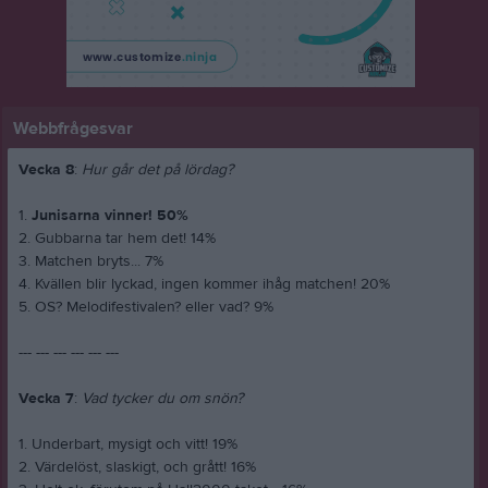
Webbfrågesvar
Vecka 8
:
Hur går det på lördag?
1.
Junisarna vinner! 50%
2. Gubbarna tar hem det! 14%
3. Matchen bryts... 7%
4. Kvällen blir lyckad, ingen kommer ihåg matchen! 20%
5. OS? Melodifestivalen? eller vad? 9%
--- --- --- --- --- ---
Vecka 7
:
Vad tycker du om snön?
1. Underbart, mysigt och vitt! 19%
2. Värdelöst, slaskigt, och grått! 16%