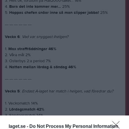
3. Helt ok, förutom på Hall2000-taket... 16%
4.
Bara det inte kommer mer...
25%
5.
Hoppas chefen snöar inne så man slipper jobba!
25%
--- --- --- --- --- ---
Vecka 6
:
Vad var snyggast ihelgen?
1.
Max straffräddningar 46%
2. Våra mål 2%
3. Österbys 2:a period 7%
4.
Natten mellan lördag & söndag 46%
--- --- --- --- --- ---
Vecka 5
:
Endast A-laget har match i helgen, vad föredrar du?
1. Veckomatch 14%
2.
Lördagsmatch 42%
3. Söndagsmatch 14%
4. S p e l l e d i g t 30%
laget.se -
Do Not Process My Personal Information