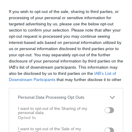
--- --- --- --- --- ---
If you wish to opt-out of the sale, sharing to third parties, or
Vecka 4
:
A & U-laget spelar hemma på söndag, är Du på plats?
processing of your personal or sensitive information for
targeted advertising by us, please use the below opt-out
1.
ABSOLUT, är där hela dagen! 53%
section to confirm your selection. Please note that after your
2. Är morgontrött, kollar nog bara på A-laget... 16%
opt-out request is processed you may continue seeing
3. Middag hos mormor, kollar nog bara på U-laget... 3%
interest-based ads based on personal information utilized by
4. Är tyvärr bortrest, mobilsurfar sidan för resultat 16%
us or personal information disclosed to third parties prior to
5. Beror på om/vilken match jag själv spelar... 13%
your opt-out. You may separately opt-out of the further
disclosure of your personal information by third parties on the
--- --- --- --- --- ---
IAB’s list of downstream participants. This information may
also be disclosed by us to third parties on the
IAB’s List of
Vecka 1
:
Vilket lag vinner ICA Supermarket Cup i Alunda?
Downstream Participants
that may further disclose it to other
third parties.
1.
Rasbo 46%
2. Alunda 21%
Personal Data Processing Opt Outs
3. Roslagen 22%
I want to opt-out of the Sharing of my
4. Östhammar 11%
personal data.
Opted In
--- --- --- --- --- ---
I want to opt-out of the Sale of my