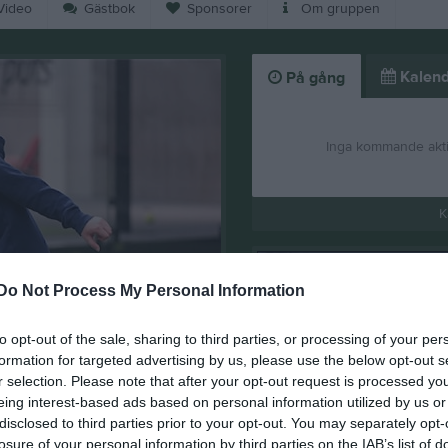
ideo
Gästbok
Sponsorer
Om gruppen
Kalend
På gång
Inga kommande akti
K
Do Not Process My Personal Information
to opt-out of the sale, sharing to third parties, or processing of your per
ub
Snart dags för ny 
formation for targeted advertising by us, please use the below opt-out s
r selection. Please note that after your opt-out request is processed y
10 aug 2025
0
eing interest-based ads based on personal information utilized by us or
disclosed to third parties prior to your opt-out. You may separately opt-
losure of your personal information by third parties on the IAB’s list of