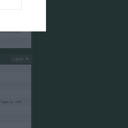
41 Visby
rtsclub.com
Länet
Team 12 - U15