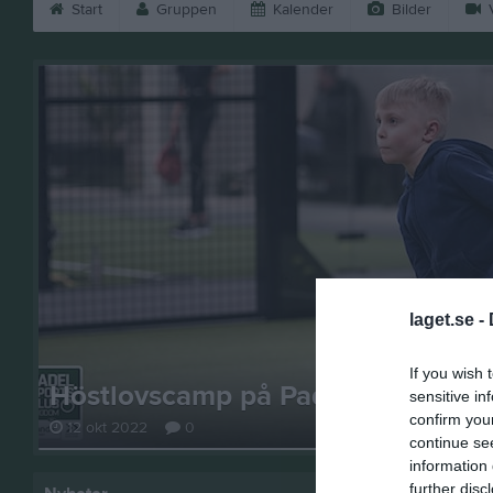
Start
Gruppen
Kalender
Bilder
V
laget.se -
If you wish 
Höstlovscamp på Padel Sports Cl
sensitive in
confirm you
12 okt 2022
0
continue se
information 
further disc