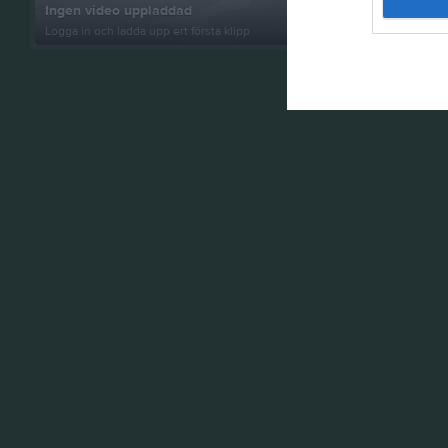
Ingen video uppladdad
Logga in som 
Logga in och ladda upp ert första klipp
album