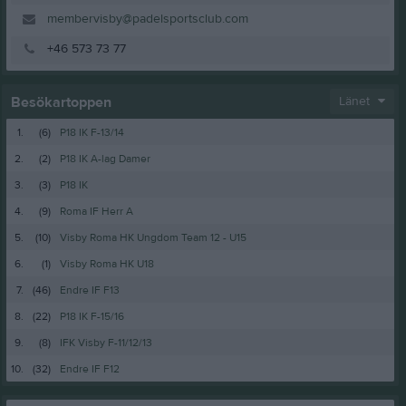
membervisby@padelsportsclub.com
+46 573 73 77
Besökartoppen
Länet
1.
(6)
P18 IK F-13/14
2.
(2)
P18 IK A-lag Damer
3.
(3)
P18 IK
4.
(9)
Roma IF Herr A
5.
(10)
Visby Roma HK Ungdom Team 12 - U15
6.
(1)
Visby Roma HK U18
7.
(46)
Endre IF F13
8.
(22)
P18 IK F-15/16
9.
(8)
IFK Visby F-11/12/13
10.
(32)
Endre IF F12