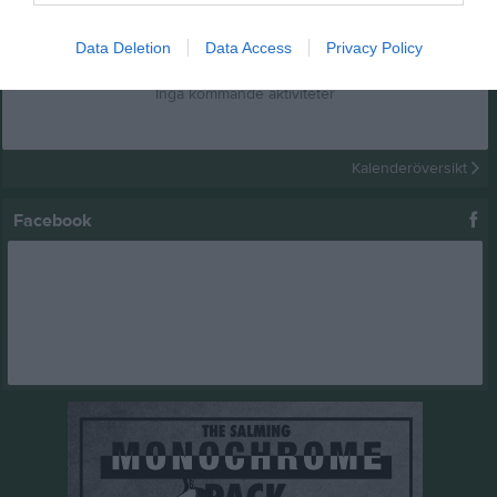
Kalender
På gång
Data Deletion
Data Access
Privacy Policy
Inga kommande aktiviteter
Kalenderöversikt
Facebook