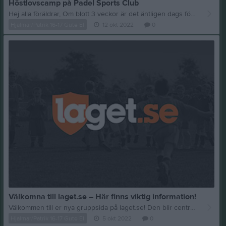
Höstlovscamp på Padel Sports Club
Hej alla föräldrar, Om blott 3 veckor är det äntligen dags för era barn att gå på ett efterlängtat höstlov. Självklart kör vi precis som förra året en höstlovscamp på Padel Sports Club under måndag-onsdag. Vi har plats för ett mycket begränsat antal barn i åldrarna 2008-2016 så se till att anmäla ditt barn så snart som möjligt om ni önskar delta. För mer info & anmälan klicka här: ANMÄLAN Hoppas vi ses!
Hjalmar/Patrik 16-17 Gute El
12 okt 2022
0
Välkomna till laget.se – Här finns viktig information!
Välkommen till er nya gruppsida på laget.se! Den blir central i all kommunikation mellan aktiva, ledare, föräldrar och andra intresserade. För att komma igång direkt med en bra kommunikation i och omkring gruppen finns ett antal viktiga punkter för sidans administratör: • Logga in och lägga till alla aktiva och ledare under Medlemmar. • Fylla på kalendern med alla inplanerade aktiviteter. Matcher läggs till via Serier medan träningar och andra aktiviteter läggs till via Aktiviteter. • Skriv nyheter löpande och berätta om verksamheten. I takt med att nya nyheter läggs till kommer den här nyhetstexten att försvinna. Om någon i gruppen har frågor om laget.se är man alltid välkommen att kontakta vår support på support@laget.se eller 019-15 44 00. Varmt välkomna till laget.se!
Hjalmar/Patrik 16-17 Gute El
5 okt 2022
0