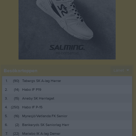
Besökartoppen
Länet
1.
(90)
Tabergs SK A-lag Herrar
2.
(14)
Habo IF P19
3.
(15)
Aneby SK Herrlaget
4.
(250)
Habo IF P-15
5.
(16)
Myresjö/Vetlanda FK Senior
6.
(2)
Bankeryds SK Seniorlag Herr
7.
(22)
Mariebo IK A-lag Damer