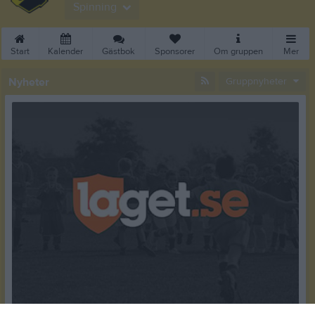
Spinning
Start
Kalender
Gästbok
Sponsorer
Om gruppen
Mer
Nyheter
Gruppnyheter