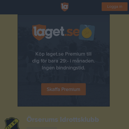
Logga in
Örserums Idrottsklubb