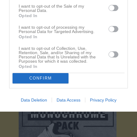
I want to opt-out of the Sale of my
Personal Data.
Opted In
Kalender
På gång
I want to opt-out of processing my
Personal Data for Targeted Advertising.
Opted In
17 sep, 19:45
Träning
24 sep, 19:45
I want to opt-out of Collection, Use,
Träning
Retention, Sale, and/or Sharing of my
Personal Data that Is Unrelated with the
1 okt, 19:45
Träning
Purposes for which it was collected.
Opted In
2 okt, 17:30
Träning
8 okt, 19:45
Träning
CONFIRM
Kalenderöversikt
Data Deletion
Data Access
Privacy Policy