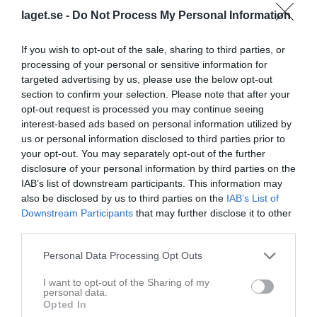
Välkomna till laget.se – Här finns viktig information!
laget.se -
Do Not Process My Personal Information
Välkommen till er nya gruppsida på laget.se! Den blir central i all kommunikation mellan aktiva, ledare, föräldrar och andra intresserade. För att komma igång direkt med en bra kommunikation i och omkring gruppen finns ett antal viktiga punkter för sidans administratör: • Logga in och lägga till alla aktiva och ledare under Medlemmar. • Fylla på kalendern med alla inplanerade aktiviteter. Matcher läggs till via Serier medan träningar och andra aktiviteter läggs till via Aktiviteter. • Skriv nyheter löpande och berätta om verksamheten. I takt med att nya nyheter läggs till kommer den här nyhetstexten att försvinna. Om någon i gruppen har frågor om laget.se är man alltid välkommen att kontakta vår support på support@laget.se eller 019-15 44 00. Varmt välkomna till laget.se!
Spinning
24 maj
0
If you wish to opt-out of the sale, sharing to third parties, or
processing of your personal or sensitive information for
Nyheter från föreningen
targeted advertising by us, please use the below opt-out
section to confirm your selection. Please note that after your
28 jun
Sommaraktiviteter 2026
opt-out request is processed you may continue seeing
interest-based ads based on personal information utilized by
us or personal information disclosed to third parties prior to
your opt-out. You may separately opt-out of the further
disclosure of your personal information by third parties on the
IAB’s list of downstream participants. This information may
also be disclosed by us to third parties on the
IAB’s List of
Downstream Participants
that may further disclose it to other
third parties.
Personal Data Processing Opt Outs
I want to opt-out of the Sharing of my
personal data.
Opted In