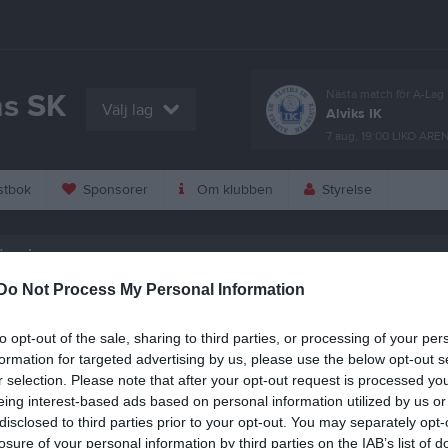
s SK
Nästa match för A-Lag
Välj lag
Alviks IK
7 aug, 19:00
LIKO ARE
tbok
Sponsorer
Om klubben
Styrelse
örening
Do Not Process My Personal Information
ten 2013 och våren 2014 har MSSK arbetat med att certifiera oss som e
ning. Säker och Trygg förening är en kvalitetsmärkning för barn- och
to opt-out of the sale, sharing to third parties, or processing of your per
rksamhet i föreningslivet.
formation for targeted advertising by us, please use the below opt-out s
r selection. Please note that after your opt-out request is processed y
rs blev MSSK officiellt certifierade med diplom och blommor. Christer J
eing interest-based ads based on personal information utilized by us or
de MSSK) och Alexander Lindqvist (ordförande ungdomssektionen) tog e
disclosed to third parties prior to your opt-out. You may separately opt-
ngen på framtid Piteå.
losure of your personal information by third parties on the IAB’s list of