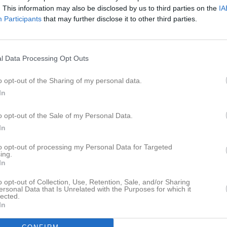
. This information may also be disclosed by us to third parties on the
IA
Participants
that may further disclose it to other third parties.
öreningen ska bli certifierad som en Säker o Trygg förening krävs genomg
rial med ett antal olika avsnitt, till exempel:
gens mål och vision
ch besiktningar i föreningens anläggning/lokaler
l Data Processing Opt Outs
, tobak, droger och doping
ch transporter inom klubben
o opt-out of the Sharing of my personal data.
 om olyckor, utrustning och planer
In
år certifiering (PDF)
o opt-out of the Sale of my Personal Data.
n som redovisas på webben är:
In
sioner
to opt-out of processing my Personal Data for Targeted
ing.
 och drogpolicy
In
afikpolicy
o opt-out of Collection, Use, Retention, Sale, and/or Sharing
ersonal Data that Is Unrelated with the Purposes for which it
ngar
lected.
In