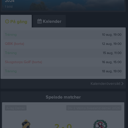
2024
1 bild
Kalender
På gång
10 aug, 19:00
Träning
12 aug, 19:00
QBIK (borta)
15 aug, 11:00
Träning
16 aug, 15:00
Skogstorps GoIF (borta)
18 aug, 19:00
Träning
Kalenderöversikt
Spelade matcher
A-lag Damer
Div 2 Västra Svealand damer 2026
2 - 0