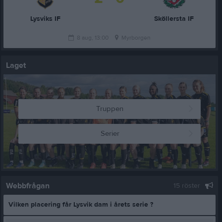
Lysviks IF
Sköllersta IF
8 aug, 13:00
Myrborgen
Laget
Truppen
Serier
Webbfrågan
15 röster
Vilken placering får Lysvik dam i årets serie ?