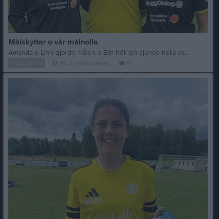
Målskyttar o vår målnolla.
Amanda o Linn gjorde målen o Elin höll sin sjunde nolla denna säsong. Till matchens lirare i Lif utsågs Amanda av matchsponsorerna Maria & Mikael
A-lag Damer
för 2 timmar sedan
0