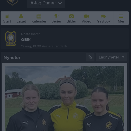
A-lag Damer
Start
Laget
Kalender
Serier
Bilder
Video
Gästbok
Mer
Nästa match
QBIK
12 aug, 19:00
Västerstrands IP
Nyheter
Lagnyheter