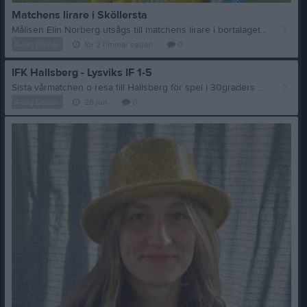
Matchens lirare i Sköllersta
Målisen Elin Norberg utsågs till matchens lirare i bortalaget efter en fin insats där framförallt förmågan att släppa få returer stack ut.
A-lag Damer
för 2 timmar sedan
0
IFK Hallsberg - Lysviks IF 1-5
Sista vårmatchen o resa till Hallsberg för spel i 30graders värme i skuggan på en plan med tjockt gräs som var ojämnt klippt pga robotproblem var förutsättningarna. Vi har senaste veckorna haft lite skade o sjukdomsproblem och så även idag så vi hade 8 spelare i truppen borta och som inte det var nog var 4-5 spelare av de som kunde spela inte riktigt friska utan drogs med förkylningsproblem. Vi har visat tidigare att truppen rakt över är stark men då vi inte har nått andralag eller farmarlag var det nära gränsen idag men lagkänslan är stor och en stor eloge till de som ställde upp när de kanske skulle tagit det lugnt på hemmaplan.Vår lilla dröm var tidigt ledningsmål så vi kunde spela utan stress o ibland är gudarna på vår sida. Syntes direkt från start att de hade stor respekt för de hade en ensam spelare på topp och satsade på att tighta till bakåt med mycket folk på mitten. Detta gjorde att vi tog tag i taktpinnen ganska enkelt från start och kunde i lugn o ro behandla bollen i backlinjen med gott om tid för framförallt Elin B o Hilda att sikta in fina bollar över deras backlinje. Vi fick som sagt en drömstart när Amanda i 3e min jagar en boll och får hoppslag med en back så bollen går till Emelie som spelar tillbaka till Amanda som vänder bort sin back innan hon enkelt lägger in bollen. Detta mål tror jag var jävligt viktigt för oss för nu kunde vi ta det lugnt utan nån som helst stress. Vår nästa chans kom i 9e min när Emelie slog en perfekt hörna mot bakre där Elin B dyker upp med öppet mål framför sig o iallafall jag började jubla för är det nån man vill ha i sånt nickläge är det Elin men nicken smet utanför stolpen. Vår besvikelse la sig dock snabbt för i anfallet efter har vi bra spel där bollen går mellan Hilma, Amanda o Emelie innan Hanna kämpar till sig bollen och vinner flera kamper mot backar o målis innan hon vinner en löpduell o kan rulla in bollen i öppen bur. Hannas första start iår o mål efter 10min o mer skulle komma mot favoritmotaståndet. Som sagt kanonstart o det var inte slut för i 13e min lyfter Elin B fram en fantastisk boll över deras backlinje som Amanda löper på och hinner hårsmånen före målis o rundar henne innan hon lägger in bollen via bortre stolpen från lite snäv vinkel. Denna start var mer än man kunde drömt om när man såg förutsättningarna innan matchen. Vi fortsatte dominera spelbilden med lugnt spel i backlinjen och ibland med uppspel mot Hilma o Alina centralt men då Hallsberg hade mycket folk där var deras bästa alternativ att släppa tillbaka vilket de gjorde på ett bra sätt. Följden av Hallsbergs kompakta mittfält blev att utnyttja Hilda i Elins kanonbollar i djupled och de slog många fina bollar över backlinjen på ett sätt vi saknat tidigare vilka skapade oro men som det varit lite i vår tar vi inte distinkta löpningar för om vi gjort det hade vi fått många fler bra lägen. Nu ska vi säga att i denna värme var det inte lätt att ta många fullfartslölpningar men några fler kunde vi kanske gjort. Hallsberg hade förutom ett offsideläge en liten farlighet då en långboll rann igenom men då var Elin på sin vakt och mötte bollen långt ut så det blev inte ens pulshöjning. Halvleken rulla på och vi väntade in paus när vi fick halvlekens andra hörna och var den första jättenära utdelning blev det full pott nu. Hörnan kom in centralt där Amanda nickar men mv styr ut bollen i sidled där Alina dyker upp o stöter bollen i stolpen men fångar upp returen o lyfter in bollen mot bakre stolpen där Hanna ligger rätt o får öppet mål. 4-0 i paus o håll nu fokus Hallsberg insåg att spela med en forward var lönlöst om de skulle kunna hota nått så direkt i andra flyttade de upp sin bästa spelare i frontlinjen så de blev två där. Detta gjorde att vi inte kunde rulla lika ostört som i första och tyvärr vågade vi inte riktigt testa att göra det ändå. Detta gjorde att vi nu inte kunde trycka ner dom lika effektivt då våra långa uppspel fick sämre kvallitet. Chanser skapade vi ändå som o 52a min när Emelie tar emot ett uppspel och friställer Amanda men hon tvekar lite så en back hinner slänga sig o styra bort bollen. Några minuter senare är Amanda nära igen då hon får en boll och likt vid 1-0 vänder hon bort sin back men skottet går i stolpen. Även om Hallsberg jämnat ut spelet och försöker anfalla till skillnad mot i första så skapar vi chanser med jämna mellanrum som i 61a min när Amanda tar hand om en boll i djupled till vänster och hittar in till Emelie centralt men avslutet tas lite i obalans så skottet hotar inte. Amanda hittar Emelie igen i 64e min denna gång lite till höger o nu blir avslutet farligt men tyvärr är det en stolpe (inte erika) i vägen. Spelbilden fortsätter med att de försöker ta sig fram o de gör de på ett klart bättre sätt än i första men när vi får upp bollen i anfallsläge ger det ofta målchans och i 72a min får Emelie sitt tredje fina läge på kort tid när Hilma slår ett inlägg som mv tappar o Linn tar hand om bollen med pass bak till Emelie som från strafflinjen lyfter bollen över mv men även målet. Då värmen tar ut sin rätt bland sjuka o lytta blir det lite byten och nya positioner och fokus blir mer o mer att spela av matchen och hålla nollan. Detta borde vi löst men i 83e min kommer en långboll som vi har kontroll på men på nått sätt ( missförstånd ofokus) kan deras anfallare skapa sig ett friläge och sätta bollen i nät. Betyder ju inget för matchen men lite trist för Elin som kunde hållit sin 7e nolla. Nu kände vi att vi inte ville förlora andra halvlek så en liten forchering kom vilket gav utdelning när Hilda slår en kanonboll i djupet som friställer Amanda som säkert lobbar in femman. 5-1 med mersmak trots de förutsättningar vi hade är imponerande och visar på bredd, moral o lagkänsla i en match där alla gjorde minst det man kunde kräva. Lite mer specifik spelarkritik så visade Elin B o Hilda fina kvalliteter idag med sina fantastiska långa uppspel o Hildas spel som mittback kittlar framöver. På centrala mitten slet Alina o Hilma föredömligt mot minst tre motståndare där Hilmas huvudspel och Alinas slit från kant till kant för att täcka upp i andra hlek när många blev trötta är värt en eloge. Offensivt visade Hanna verkligen att hon vill kriga om plats och Emelie o Amanda skapade mycket men marginalerna var inte på Emelies sida idag. Matchfakta. 5-1 (4-0) Hörnor: 4-0 (2-0) 1-0 3min Amanda (Emelie) Amanda väder bort back o lägger in bollen. 2-0 10min Hanna Hanna vinner dueller o rullar in bollen i tomt mål 3-0 14min Amanda (Elin B) Amanda hinner före mv på fin långboll fr Elin 31min Linnea in Linn ut 38min Matilda A in Elin B ut 4-0 44min Hanna (Alina) Eft hörna lyfter Alina in bollen mot bakre stolpen där Hanna får öppet mål 45min Elin B in Matilda A ut 69min Matilda A o Linn in Hanna o Amanda ut 77min Tilde in Linnea ut 81min Amanda in Emelie ut 4-1 82min Långboll som vi är tveksamma på vilket ger friläge 5-1 90min Amanda (Hilda) Fin långboll friställer Amanda följt av lobb.
A-lag Damer
28 jun
0