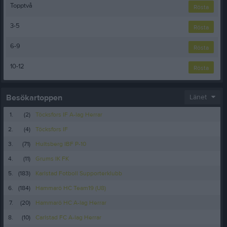
Topptvå
Rösta
3-5
Rösta
6-9
Rösta
10-12
Rösta
Besökartoppen
Länet
1.
(2)
Töcksfors IF A-lag Herrar
2.
(4)
Töcksfors IF
3.
(71)
Hultsberg IBF P-10
4.
(11)
Grums IK FK
5.
(183)
Karlstad Fotboll Supporterklubb
6.
(184)
Hammarö HC Team19 (U8)
7.
(20)
Hammarö HC A-lag Herrar
8.
(10)
Carlstad FC A-lag Herrar