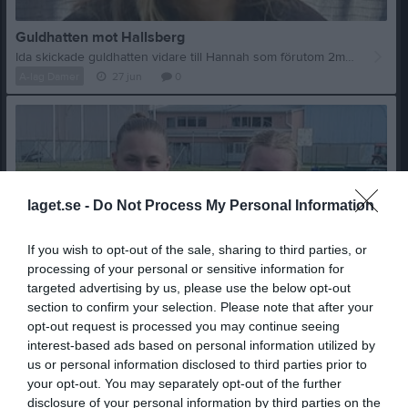
Guldhatten mot Hallsberg
Ida skickade guldhatten vidare till Hannah som förutom 2mål hotade Hallsbergsförsvaret matchen igenom me sina löpningar.
A-lag Damer
27 jun
0
laget.se -
Do Not Process My Personal Information
If you wish to opt-out of the sale, sharing to third parties, or
processing of your personal or sensitive information for
targeted advertising by us, please use the below opt-out
section to confirm your selection. Please note that after your
opt-out request is processed you may continue seeing
interest-based ads based on personal information utilized by
us or personal information disclosed to third parties prior to
your opt-out. You may separately opt-out of the further
Målskyttar mot Hallsberg.
disclosure of your personal information by third parties on the
Amanda satte 3 baljor o Hannah 2 i dagens 5-1 seger.