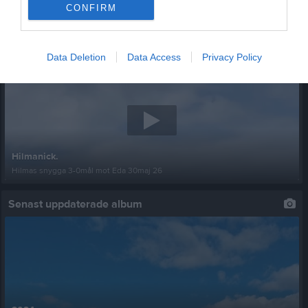
CONFIRM
Senast uppladdade video
Data Deletion
Data Access
Privacy Policy
Hilmanick.
Hilmas snygga 3-0mål mot Eda 30maj 26
Senast uppdaterade album